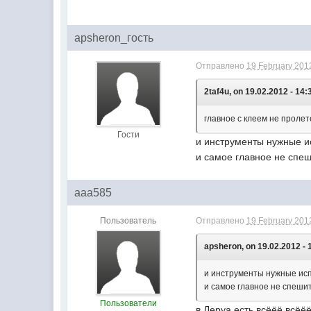
apsheron_гость
Отправлено
19 February 2012
2taf4u, on 19.02.2012 - 14:
главное с клеем не пролете
Гости
и инструменты нужные и
и самое главное не спе
aaa585
Пользователь
Отправлено
19 February 2012
apsheron, on 19.02.2012 - 
и инструменты нужные ис
и самое главное не спеши
Пользователи
в Леруа есть всёёё всёё