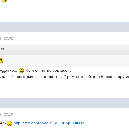
 - 23:02
:29:
ждение...
Но я с ним не согласен.
 для "бюджетных" и "стандартных" ремонтов. Хотя в Брехово других
 - 23:10
верь
http://www.brehovo.c...d...30&p=1#last