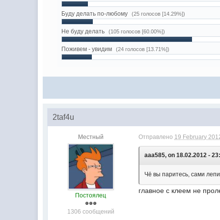
Буду делать по-любому
(25 голосов [14.29%])
Не буду делать
(105 голосов [60.00%])
Поживем - увидим
(24 голосов [13.71%])
2taf4u
Местный
Отправлено
19 February 2012
aaa585, on 18.02.2012 - 23
Чё вы паритесь, сами лепи
главное с клеем не проле
Постоялец
1306 сообщений