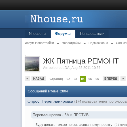
Nhouse.ru
Форумы
Пользователи
Форум Новостройки
→
Новостройки
→
Подмосковье
→
Солнеч
.
ЖК Пятница РЕМОНТ
Автор
borodaDA
,
Aug 25 2011 10:56
«
НАЗАД
ВПЕРЕД
»
Страниц
92
93
94
95
96
Сообщений в теме: 2804
Опрос: Перепланировка
(174 пользователей проголосов
Перепланировка - ЗА и ПРОТИВ
Буду делать только по согласованному проекту
(21 голо