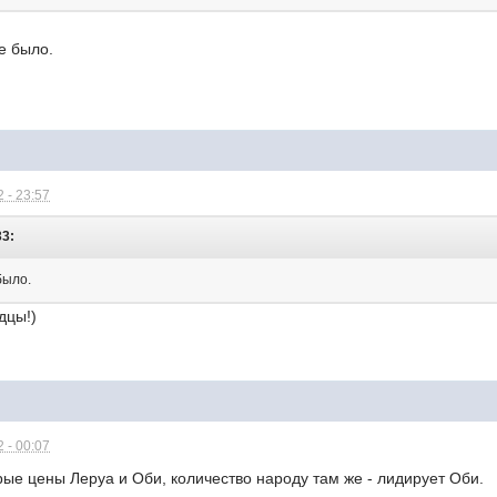
е было.
 - 23:57
33:
было.
дцы!)
 - 00:07
ые цены Леруа и Оби, количество народу там же - лидирует Оби.