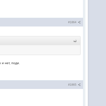
#1864
 и нет, поди.
#1865