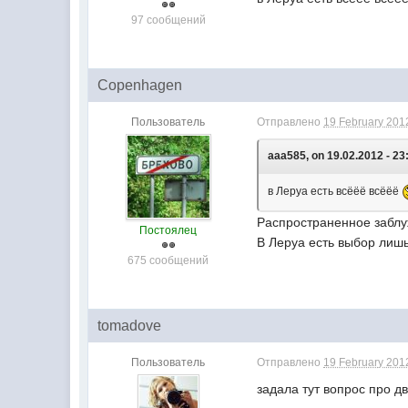
97 сообщений
Copenhagen
Пользователь
Отправлено
19 February 2012
aaa585, on 19.02.2012 - 23
в Леруа есть всёёё всёёё
Распространенное заблу
Постоялец
В Леруа есть выбор лишь
675 сообщений
tomadove
Пользователь
Отправлено
19 February 2012
задала тут вопрос про д