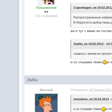
Пользователи
Copenhagen, on 19.02.2012
131 сообщений
Распространенное заблуж
В Леруа есть выбор лишь д
аа я тут с вами не согла
2taf4u, on 19.02.2012 - 14:
главное с клеем не пролете
и со стыками тяжко
и 
2taf4u
Местный
Отправлено
19 February 2012
tomadove, on 20.02.2012 - 
и со стыками тяжко
и чт