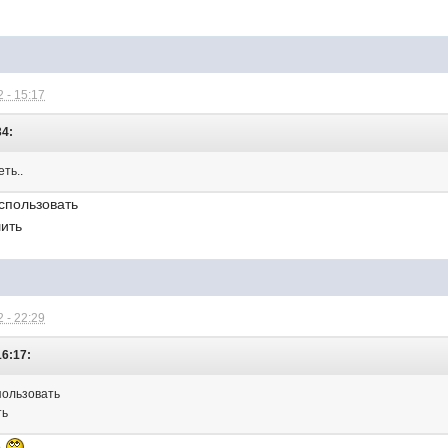
 - 15:17
34:
ть..
спользовать
шить
 - 22:29
16:17:
пользовать
ть
ё