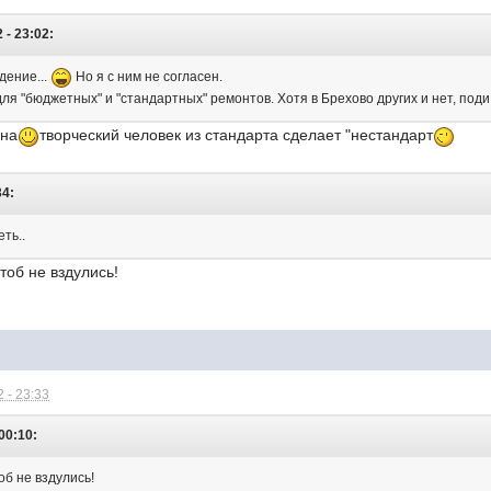
 - 23:02:
дение...
Но я с ним не согласен.
ля "бюджетных" и "стандартных" ремонтов. Хотя в Брехово других и нет, поди
сна
творческий человек из стандарта сделает "нестандарт
34:
ть..
чтоб не вздулись!
 - 23:33
00:10:
об не вздулись!