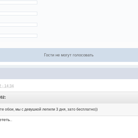
Гости не могут голосовать
 - 14:34
:02:
те обои, мы с девушкой лепили 3 дня, зато бесплатно))
теть..