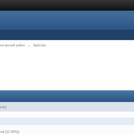
ногорский район
→
Брёхово
ало)
сов [12.00%])