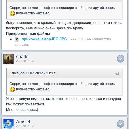
Сорри, но по мне , шкафчик в коридоре вообще из другой оперы
Купечество какое-то
бытует мнение, что красный это цвет депрессии, но с этим готова
поспорить, мне лично очень даже по- нраву.
Прикрепленные файлы
прихожка_аморJPG.JPG
747.55К
46 Количество
загрузок:
shalfei
22 Feb 2012
Edika, on 22.02.2012 - 13:17:
Сорри, но по мне , шкафчик в коридоре вообще из другой оперы
Купечество какое-то
Я его вживую видела, смотрится хорошо, не так резко и вычурно
как может показаться.
Мне понравилось)
Amstel
22 Feb 2012