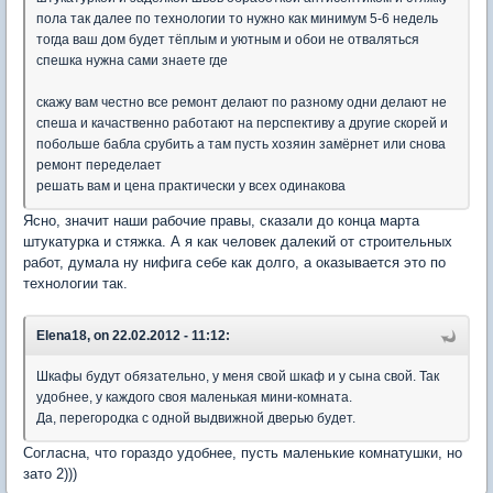
пола так далее по технологии то нужно как минимум 5-6 недель
тогда ваш дом будет тёплым и уютным и обои не отваляться
спешка нужна сами знаете где
скажу вам честно все ремонт делают по разному одни делают не
спеша и качаственно работают на перспективу а другие скорей и
побольше бабла срубить а там пусть хозяин замёрнет или снова
ремонт переделает
решать вам и цена практически у всех одинакова
Ясно, значит наши рабочие правы, сказали до конца марта
штукатурка и стяжка. А я как человек далекий от строительных
работ, думала ну нифига себе как долго, а оказывается это по
технологии так.
Elena18, on 22.02.2012 - 11:12:
Шкафы будут обязательно, у меня свой шкаф и у сына свой. Так
удобнее, у каждого своя маленькая мини-комната.
Да, перегородка с одной выдвижной дверью будет.
Согласна, что гораздо удобнее, пусть маленькие комнатушки, но
зато 2)))