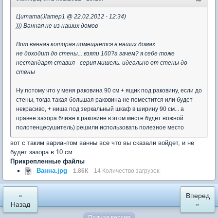
Цитата(Jlamep1 @ 22.02.2012 - 12:34)
))) Ванная не из наших домов
Вот ванная которая помещается в наших домах
не доходит до стены... взяли 160?а зачем? я себе тоже
нестандарт ставил - серия мишель. идеально от стены до
стены
Ну потому что у меня раковина 90 см + ящик под раковину, если до
стены, тогда такая большая раковина не поместится или будет
некрасиво, + ниша под зеркальный шкаф в ширину 90 см... а
правее зазора ближе к раковине в этом месте будет ножной
полотенцесушитель) решили использовать полезное место
вот с таким вариантом ванны все что вы сказали войдет, и не
будет зазора в 10 см...
Прикрепленные файлы
Ванна.jpg
1.86К
14 Количество загрузок:
«
Вперед
Назад
»
Полная версия