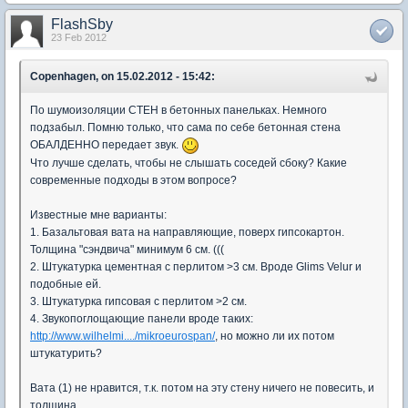
FlashSby
23 Feb 2012
Copenhagen, on 15.02.2012 - 15:42:
По шумоизоляции СТЕН в бетонных панельках. Немного
подзабыл. Помню только, что сама по себе бетонная стена
ОБАЛДЕННО передает звук.
Что лучше сделать, чтобы не слышать соседей сбоку? Какие
современные подходы в этом вопросе?
Известные мне варианты:
1. Базальтовая вата на направляющие, поверх гипсокартон.
Толщина "сэндвича" минимум 6 см. (((
2. Штукатурка цементная с перлитом >3 см. Вроде Glims Velur и
подобные ей.
3. Штукатурка гипсовая с перлитом >2 см.
4. Звукопоглощающие панели вроде таких:
http://www.wilhelmi..../mikroeurospan/
, но можно ли их потом
штукатурить?
Вата (1) не нравится, т.к. потом на эту стену ничего не повесить, и
толщина.