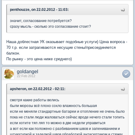
penthouzze, on 22.02.2012 - 11:03:
значит, согласование потребуется?
сразу мысль - сколько это согласование стоит?
Наша доблестная УК оказывает подобные услуги) Цена вопроса -
70 т.р. если затрагиваются несущие стены/присоединяется
балкон.
По рынку - это цена ниже среднего)
goldangel
22 Feb 2012
apsheron, on 22.02.2012 - 02:11:
смотря какие работы велись
были морозы всё плохо сохло влажность большая
если не меняли стандартные батареи и отопление не очень было
пока не стали люди жаловаться сейчас вроде нечего стали топить
если хотите тяп ляп то можно в две недели управиться
а вот если как положено с разбиванием швов и запениванием и
штукатуркой и заделкой швов обработкой антисептиком и стяжку