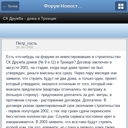
Форум Новостройки
← Троицк
СК Дружба - дома в Троицке
Петр_гость
30 Jan 2005
Есть кто-нибудь на форуме из инвестировавших в строительство
СК Дружба домов (№ 9 и 11) в Троицке? Договор заключен в
августе 2001, на стадии, когда еще даже проект не был
утвержден, деньги внесены все сразу. Через пару месяцев они
заявили, что строить будут не два дома, а только один, проект,
который утвердили, оказался отличным от того, который они
вначале предлагали (квартиры отличались по метражу в
большую сторону) - предложили доплатить за доп. метры, в
противном случае - расторжение договора. Доплатили. В
договоре указан ориентировочный срок окончания строительства
- первое полугодие 2002, с тех пор сроки сдачи переносили
бессчетное количество раз. Служба сервиса постоянно врет и
изворачивается. В 2003 заявили, что все-таки будут строить
второй дом, так что, извините, но сдача и первого дома также