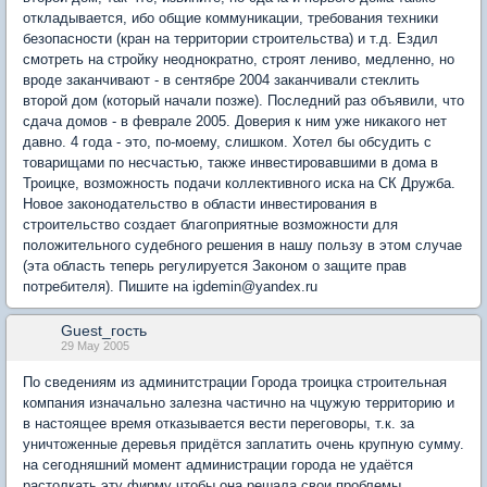
откладывается, ибо общие коммуникации, требования техники
безопасности (кран на территории строительства) и т.д. Ездил
смотреть на стройку неоднократно, строят лениво, медленно, но
вроде заканчивают - в сентябре 2004 заканчивали стеклить
второй дом (который начали позже). Последний раз объявили, что
сдача домов - в феврале 2005. Доверия к ним уже никакого нет
давно. 4 года - это, по-моему, слишком. Хотел бы обсудить с
товарищами по несчастью, также инвестировавшими в дома в
Троицке, возможность подачи коллективного иска на СК Дружба.
Новое законодательство в области инвестирования в
строительство создает благоприятные возможности для
положительного судебного решения в нашу пользу в этом случае
(эта область теперь регулируется Законом о защите прав
потребителя). Пишите на igdemin@yandex.ru
Guest_гость
29 May 2005
По сведениям из админитстрации Города троицка строительная
компания изначально залезна частично на чцужую территорию и
в настоящее время отказывается вести переговоры, т.к. за
уничтоженные деревья придётся заплатить очень крупную сумму.
на сегодняшний момент администрации города не удаётся
растолкать эту фирму чтобы она решала свои проблемы.