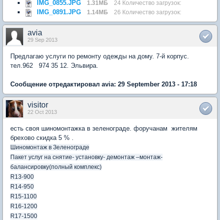
IMG_0855.JPG
1.31МБ
24 Количество загрузок:
IMG_0891.JPG
1.14МБ
26 Количество загрузок:
avia
29 Sep 2013
Предлагаю услуги по ремонту одежды на дому. 7-й корпус.
тел.962 974 35 12. Эльвира.
Сообщение отредактировал avia: 29 September 2013 - 17:18
visitor
22 Oct 2013
есть своя шиномонтажка в зеленограде. форучанам жителям
брехово скидка 5 % .
Шиномонтаж в Зеленограде
Пакет услуг на снятие- установку- демонтаж –монтаж-
балансировку(полный комплекс)
R13-900
R14-950
R15-1100
R16-1200
R17-1500