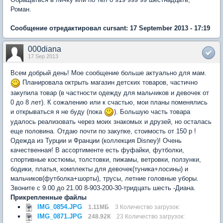
Роман.
Сообщение отредактировал cursant: 17 September 2013 - 17:19
000diana
17 Sep 2013
Всем добрый день! Мое сообщение больше актуально для мам.
Планировала октрыть магазин детских товаров, частично
закупила товар (в частности одежду для мальчиков и девочек от
0 до 8 лет). К сожалению или к счастью, мои планы поменялись
и открываться я не буду (пока
). Большую часть товара
удалось реализовать через моих знакомых и друзей, но осталась
еще половина. Отдаю почти по закупке, стоимость от 150 р !
Одежда из Турции и Франции (коллекция Disney)! Очень
качественная! В ассортименте есть фуфайки, футболки,
спортивные костюмы, толстовки, пижамы, ветровки, ползунки,
бодики, платья, комплекты для девочек(туника+лосины) и
мальчиков(футболка+шорты), трусы, летние головные уборы.
Звоните с 9.00 до 21.00 8-903-200-30-тридцать шесть -Диана.
Прикрепленные файлы
IMG_0854.JPG
1.11МБ
3 Количество загрузок:
IMG_0871.JPG
248.92К
23 Количество загрузок: