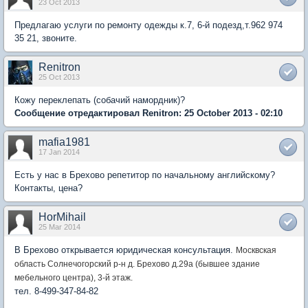
23 Oct 2013
Предлагаю услуги по ремонту одежды к.7, 6-й подезд,т.962 974
35 21, звоните.
Renitron
25 Oct 2013
Кожу переклепать (собачий намордник)?
Сообщение отредактировал Renitron: 25 October 2013 - 02:10
mafia1981
17 Jan 2014
Есть у нас в Брехово репетитор по начальному английскому?
Контакты, цена?
HorMihail
25 Mar 2014
В Брехово открывается юридическая консультация.
Москвская
область Солнечогорский р-н д. Брехово д.29а (бывшее здание
мебельного центра), 3-й этаж.
тел. 8-499-347-84-82