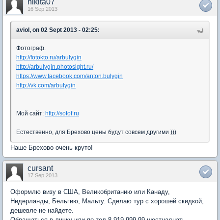
nikita07
16 Sep 2013
aviol, on 02 Sept 2013 - 02:25:
Фотограф.
http://fotokto.ru/arbulygin
http://arbulygin.photosight.ru/
https://www.facebook.com/anton.bulygin
http://vk.com/arbulygin
Мой сайт:
http://sotof.ru
Естественно, для Брехово цены будут совсем другими )))
Наше Брехово очень круто!
cursant
17 Sep 2013
Оформлю визу в США, Великобританию или Канаду,
Нидерланды, Бельгию, Мальту. Сделаю тур с хорошей скидкой,
дешевле не найдете.
Обращаться в личку или по тел 8 919 999 99 шестнадцать,