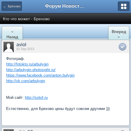
Форум Новостройки
← Брёхово
Кто что может - Брехово
«
Вперед
Назад
»
aviol
02 Sep 2013
Фотограф.
http://fotokto.ru/arbulygin
http://arbulygin.photosight.ru/
https://www.facebook.com/anton.bulygin
http://vk.com/arbulygin
Мой сайт:
http://sotof.ru
Естественно, для Брехово цены будут совсем другими )))