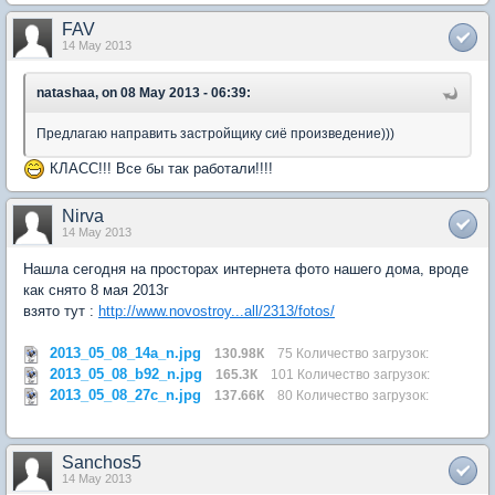
FAV
14 May 2013
natashaa, on 08 May 2013 - 06:39:
Предлагаю направить застройщику сиё произведение)))
КЛАСС!!! Все бы так работали!!!!
Nirva
14 May 2013
Нашла сегодня на просторах интернета фото нашего дома, вроде
как снято 8 мая 2013г
взято тут :
http://www.novostroy...all/2313/fotos/
2013_05_08_14a_n.jpg
130.98К
75 Количество загрузок:
2013_05_08_b92_n.jpg
165.3К
101 Количество загрузок:
2013_05_08_27c_n.jpg
137.66К
80 Количество загрузок:
Sanchos5
14 May 2013