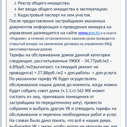
Реестр общего имущества;
Акт ввода общего имущества в эксплуатацию;
Кадастровый паспорт на зем.участок.
После предоставления застройщиком указанных
документов информация о проведении конкурса на
ru
управление размещается на сайте
www.
gov.
и в газете
«Родники», в течение установленного законом срока проводится
открытый конкурс на заключение договора на управление МКД
(многоквартирным домом).
Тарифы на обслуживание домов данной категории
следующие, рассчитываемые УЖКХ - 34,77руб/м2 –
6,89руб./м2(вычитают, т.к.текущий ремонт не
проводится) = 27,88руб./м2 + доп.работы + доп.услуги.
По указанном тарифу УК будет осуществлять
обслуживание наших домов до момента, когда можно
будет собрать совет дома (ч.1.1.ст.162 ЖК может
состоять из лиц, принявших помещения от
застройщика по передаточному акту), провести
собрание и выбрать другую УК и утвердить тарифы на
обслуживание и перечень необходимых работ и услуг.
На словах было дано понять, что всё в наших руках,
выбирайте УК с умом, чтобы потом не звонили им, как