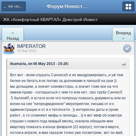
Форум Новостройки
← ЖК «Комфортный КВАРТАЛ»
ЖК «Комфортный КВАРТАЛ» Домстрой-Инвест
«
Вперед
Назад
»
IMPERATOR
15 May 2013
ilsamaria, on 06 May 2013 - 15:26:
Вот-вот - всем слушать Санчоса5 и не мандражировать, и уж тем
белее не бегать в их логово за допниками и лапшой на уши ))
мы дольщики, а значит соинвесторы, а значит тоже кое на что
имеем право - соглашаться с чем-то или нет.. про трубу Санчос5
5 баллов!!!, я кстати если что попрошу показать документы или их
копии на сие "непредвиденное" мероприятие, письма от и к
администрации и от и к теплосети.. )) интересны даты и сроки
работ.. а то сочиняют мифы и легенды... )) я вот миф об осмотре
слушаю с нового года каждый месяц, сначала обещали мне
квартиру показать в конце февраля (22 корпус), потом в марте,
потом в апреле, в мае сказали точно уже посмотрим.. вот он май,