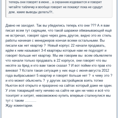
теперь они говорят в июне... а охранник издевается и говорит
читайте табличку и вообще говорит не покажут пока не сдадут
дом.. какие выводы делать!?!..
Давно не заходил. Так вы убедились теперь кто они ??? А я вам
писал всем тут сидящим, что такой шаражки обманывающей ещё
не встречал, говорят одно через день другое, видно это их стиль
работы начиная с менеджеров кончая всеми остальными. Вы
писали как нет квартир ? Новый корпус 22 начали продавать,
идём к ним называют 3-4 квартиры которые нам не подходят и
говорят больше нет квартир. Мы им говорим вы всем обьявляете
что начали только продавать в 22 корпусе, они говорят что вы
несёте за бред и кто вам такое сказал ? И вот пойми кто прав кто
виноват ? Кстате такая ситуация у них еще с июня-августа 2012
года выбрасывают 5 квартир и говорят больше нет ? к чему это ?
и кто может обьяснить ? у других застройциков взять тотже
Ньютон всё открыто и празрачно на сайтах который даже не один.
У этих товарищей нету ничево на сайте ни цен ни чево и всё что
тохитрят и хитрят, невозможжно купить впервые сталкнулися мы
тут с таким ...........
Жду коментарии.