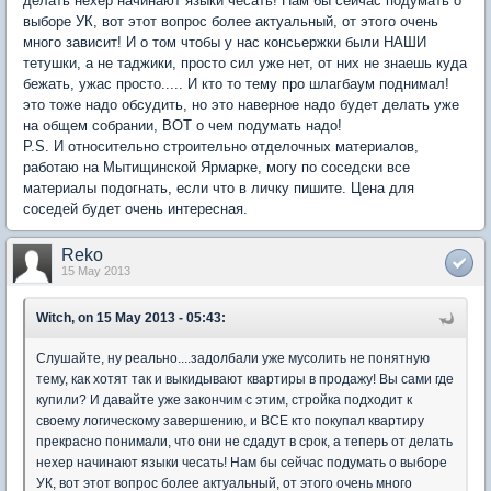
делать нехер начинают языки чесать! Нам бы сейчас подумать о
выборе УК, вот этот вопрос более актуальный, от этого очень
много зависит! И о том чтобы у нас консьержки были НАШИ
тетушки, а не таджики, просто сил уже нет, от них не знаешь куда
бежать, ужас просто..... И кто то тему про шлагбаум поднимал!
это тоже надо обсудить, но это наверное надо будет делать уже
на общем собрании, ВОТ о чем подумать надо!
P.S. И относительно строительно отделочных материалов,
работаю на Мытищинской Ярмарке, могу по соседски все
материалы подогнать, если что в личку пишите. Цена для
соседей будет очень интересная.
Reko
15 May 2013
Witch, on 15 May 2013 - 05:43:
Слушайте, ну реально....задолбали уже мусолить не понятную
тему, как хотят так и выкидывают квартиры в продажу! Вы сами где
купили? И давайте уже закончим с этим, стройка подходит к
своему логическому завершению, и ВСЕ кто покупал квартиру
прекрасно понимали, что они не сдадут в срок, а теперь от делать
нехер начинают языки чесать! Нам бы сейчас подумать о выборе
УК, вот этот вопрос более актуальный, от этого очень много