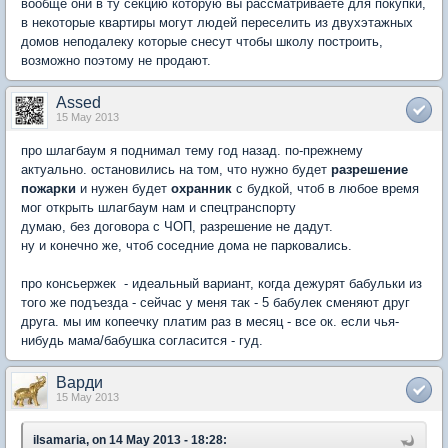
вообще они в ту секцию которую вы рассматриваете для покупки,
в некоторые квартиры могут людей переселить из двухэтажных
домов неподалеку которые снесут чтобы школу построить,
возможно поэтому не продают.
Assed
15 May 2013
про шлагбаум я поднимал тему год назад. по-прежнему
актуально. остановились на том, что нужно будет
разрешение
пожарки
и нужен будет
охранник
с будкой, чтоб в любое время
мог открыть шлагбаум нам и спецтранспорту
думаю, без договора с ЧОП, разрешение не дадут.
ну и конечно же, чтоб соседние дома не парковались.
про консьержек - идеальный вариант, когда дежурят бабульки из
того же подъезда - сейчас у меня так - 5 бабулек сменяют друг
друга. мы им копеечку платим раз в месяц - все ок. если чья-
нибудь мама/бабушка согласится - гуд.
Варди
15 May 2013
ilsamaria, on 14 May 2013 - 18:28: