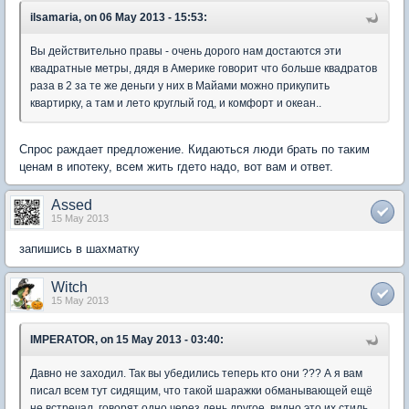
ilsamaria, on 06 May 2013 - 15:53:
Вы действительно правы - очень дорого нам достаются эти
квадратные метры, дядя в Америке говорит что больше квадратов
раза в 2 за те же деньги у них в Майами можно прикупить
квартирку, а там и лето круглый год, и комфорт и океан..
Спрос раждает предложение. Кидаються люди брать по таким
ценам в ипотеку, всем жить гдето надо, вот вам и ответ.
Assed
15 May 2013
запишись в шахматку
Witch
15 May 2013
IMPERATOR, on 15 May 2013 - 03:40:
Давно не заходил. Так вы убедились теперь кто они ??? А я вам
писал всем тут сидящим, что такой шаражки обманывающей ещё
не встречал, говорят одно через день другое, видно это их стиль