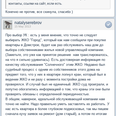
контакты, ссылки на сайт, если есть.
Конечно не против, все скинула, спасибо )
natalyserebrov
15 May 2013
Про выбор УК : есть у меня мнение, что точно не следует
выбирать ЖКО "Город", который как нам сообщили при покупке
квартиры в Домстрое, будет как раз обслуживать наш дом до
выбора собственниками жилья новой управляющей компании.
(Заметьте, это уже как принятое решение нам транслировалось,
на что я сильно удивилась). Есть достоверная информация по
качеству обслуживания "Солнечного" этим ЖКО. Недавно был
судебный процесс с одним из собственников этого дома на
предмет того, что у них в квартире лопнул кран, который был в
ведении ЖКО и ни разу с момента постройки дома не
проверялся. И случай был не единичный. ЖКО суд проиграли, и
попутно обогатились информацией о том, что краны эти они были
проверять обязаны с определенной периодичностью.
В общем, наверное, идеальной обслуживающей компании нам
точно не найти. Надо правильно уметь заставлять их работать. У
нас есть квартира в более глубоком подмосковье, так мы пишем
сначала кучу заявок на ремонт (дом старый), а потом по итогам