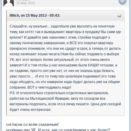
15 May 2013
Witch, on 15 May 2013 - 05:43:
Слушайте, ну реально....задолбали уже мусолить не понятную
тему, как хотят так и выкидывают квартиры в продажу! Вы сами где
купили? И давайте уже закончим с этим, стройка подходит к
своему логическому завершению, и ВСЕ кто покупал квартиру
прекрасно понимали, что они не сдадут в срок, а теперь от делать
нехер начинают языки чесать! Нам бы сейчас подумать о выборе
УК, вот этот вопрос более актуальный, от этого очень много
зависит! И о том чтобы у нас консьержки были НАШИ тетушки, а
не таджики, просто сил уже нет, от них не знаешь куда бежать,
ужас просто..... И кто то тему про шлагбаум поднимал! это тоже
надо обсудить, но это наверное надо будет делать уже на общем
собрании, ВОТ о чем подумать надо!
P.S. И относительно строительно отделочных материалов,
работаю на Мытищинской Ярмарке, могу по соседски все
материалы подогнать, если что в личку пишите. Цена для соседей
будет очень интересная.
согласна со всем сказанным!
особенно про УК. И кста, как со шлагбаумом у нас будет?