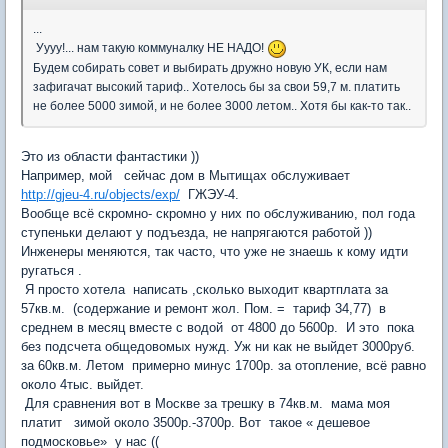
...
Уууу!... нам такую коммуналку НЕ НАДО!
Будем собирать совет и выбирать дружно новую УК, если нам
зафигачат высокий тариф.. Хотелось бы за свои 59,7 м. платить
не более 5000 зимой, и не более 3000 летом.. Хотя бы как-то так..
Это из области фантастики ))
Например, мой сейчас дом в Мытищах обслуживает
http://gjeu-4.ru/objects/exp/
ГЖЭУ-4.
Вообще всё скромно- скромно у них по обслуживанию, пол года
ступеньки делают у подъезда, не напрягаются работой ))
Инженеры меняются, так часто, что уже не знаешь к кому идти
ругаться .
Я просто хотела написать ,сколько выходит квартплата за
57кв.м. (содержание и ремонт жол. Пом. = тариф 34,77) в
среднем в месяц вместе с водой от 4800 до 5600р. И это пока
без подсчета общедовомых нужд. Уж ни как не выйдет 3000руб.
за 60кв.м. Летом примерно минус 1700р. за отопление, всё равно
около 4тыс. выйдет.
Для сравнения вот в Москве за трешку в 74кв.м. мама моя
платит зимой около 3500р.-3700р. Вот такое « дешевое
подмосковье» у нас ((