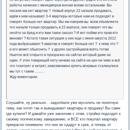
работы начиная с менеджеров кончая всеми остальными. Вы
писали как нет квартир ? Новый корпус 22 начали продавать,
идём к ним называют 3-4 квартиры которые нам не подходят и
говорят больше нет квартир. Мы им говорим вы всем обьявляете
что начали только продавать в 22 корпусе, они говорят что вы
несёте за бред и кто вам такое сказал ? И вот пойми кто прав кто
виноват ? Кстате такая ситуация у них еще с июня-августа 2012
года выбрасывают 5 квартир и говорят больше нет ? к чему это ?
и кто может обьяснить ? у других застройциков взять тотже
Ньютон всё открыто и празрачно на сайтах который даже не
один. У этих товарищей нету ничево на сайте ни цен ни чево и всё
что тохитрят и хитрят, невозможжно купить впервые сталкнулися
мы тут с таким ...........
Жду коментарии.
Слушайте, ну реально....задолбали уже мусолить не понятную
тему, как хотят так и выкидывают квартиры в продажу! Вы сами
где купили? И давайте уже закончим с этим, стройка подходит к
своему логическому завершению, и ВСЕ кто покупал квартиру
прекрасно понимали, что они не сдадут в срок, а теперь от