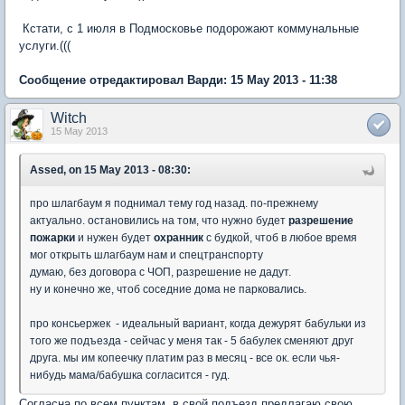
Кстати, с 1 июля в Подмосковье подорожают коммунальные
услуги.(((
Сообщение отредактировал Варди: 15 May 2013 - 11:38
Witch
15 May 2013
Assed, on 15 May 2013 - 08:30:
про шлагбаум я поднимал тему год назад. по-прежнему
актуально. остановились на том, что нужно будет
разрешение
пожарки
и нужен будет
охранник
с будкой, чтоб в любое время
мог открыть шлагбаум нам и спецтранспорту
думаю, без договора с ЧОП, разрешение не дадут.
ну и конечно же, чтоб соседние дома не парковались.
про консьержек - идеальный вариант, когда дежурят бабульки из
того же подъезда - сейчас у меня так - 5 бабулек сменяют друг
друга. мы им копеечку платим раз в месяц - все ок. если чья-
нибудь мама/бабушка согласится - гуд.
Согласна по всем пунктам, в свой подъезд предлагаю свою