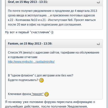
Graf, on 15 May 2013 - 13:31:
По почте получил уведомление о продлении до 4 квартала 2013
срока ввода в эксплуатацию. ...и присвоение почтовых адресов
к.22 - Колпакова №10 и к.21 - Институтская №6. Просят явиться
после 20 мая в офис на подписание доп.соглашения.
Ну вот и первый "счастливчик"-))
Fantom, on 15 May 2013 - 13:39:
Список УК (внизу) с адресами сайтов, тарифами на обслуживание
и годовыми отчетами
http://www.mytischi-...ravl/admin/jkx/
В "одном флаконе" с доп.метрами или без них?
Будете подписывать?
Ключевая фраза
"просят"
Я по-моему уже половине форума переслала информацию о
дальнейших действиях, после получения Уведомления,