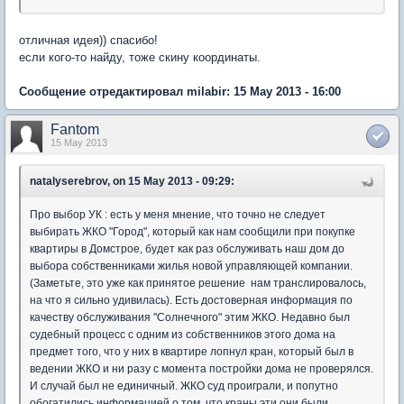
отличная идея)) спасибо!
если кого-то найду, тоже скину координаты.
Сообщение отредактировал milabir: 15 May 2013 - 16:00
Fantom
15 May 2013
natalyserebrov, on 15 May 2013 - 09:29:
Про выбор УК : есть у меня мнение, что точно не следует
выбирать ЖКО "Город", который как нам сообщили при покупке
квартиры в Домстрое, будет как раз обслуживать наш дом до
выбора собственниками жилья новой управляющей компании.
(Заметьте, это уже как принятое решение нам транслировалось,
на что я сильно удивилась). Есть достоверная информация по
качеству обслуживания "Солнечного" этим ЖКО. Недавно был
судебный процесс с одним из собственников этого дома на
предмет того, что у них в квартире лопнул кран, который был в
ведении ЖКО и ни разу с момента постройки дома не проверялся.
И случай был не единичный. ЖКО суд проиграли, и попутно
обогатились информацией о том, что краны эти они были