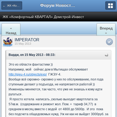
Форум Новостройки
← ЖК «Комфортный КВАРТАЛ»
ЖК «Комфортный КВАРТАЛ» Домстрой-Инвест
«
Вперед
Назад
»
IMPERATOR
15 May 2013
Варди, on 15 May 2013 - 08:33:
Это из области фантастики ))
Например, мой сейчас дом в Мытищах обслуживает
http://gjeu-4.ru/objects/exp/
ГЖЭУ-4.
Вообще всё скромно- скромно у них по обслуживанию, пол года
ступеньки делают у подъезда, не напрягаются работой ))
Инженеры меняются, так часто, что уже не знаешь к кому идти
ругаться .
Я просто хотела написать ,сколько выходит квартплата за
57кв.м. (содержание и ремонт жол. Пом. = тариф 34,77) в
среднем в месяц вместе с водой от 4800 до 5600р. И это пока
без подсчета общедовомых нужд. Уж ни как не выйдет 3000руб. за