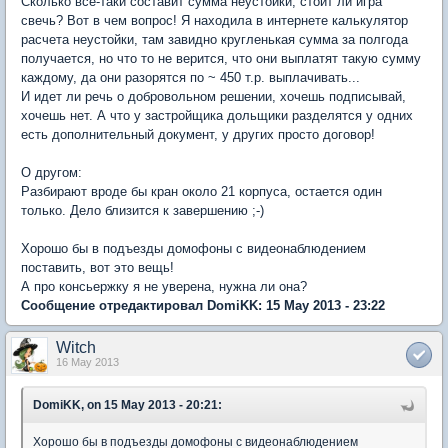
Сколько все-таки составит сумма неустойки, стоит ли игра
свечь? Вот в чем вопрос! Я находила в интернете калькулятор
расчета неустойки, там завидно кругленькая сумма за полгода
получается, но что то не верится, что они выплатят такую сумму
каждому, да они разорятся по ~ 450 т.р. выплачивать...
И идет ли речь о добровольном решении, хочешь подписывай,
хочешь нет. А что у застройщика дольщики разделятся у одних
есть дополнительный документ, у других просто договор!
О другом:
Разбирают вроде бы кран около 21 корпуса, остается один
только. Дело близится к завершению ;-)
Хорошо бы в подъезды домофоны с видеонаблюдением
поставить, вот это вещь!
А про консьержку я не уверена, нужна ли она?
Сообщение отредактировал DomiKK: 15 May 2013 - 23:22
Witch
16 May 2013
DomiKK, on 15 May 2013 - 20:21:
Хорошо бы в подъезды домофоны с видеонаблюдением