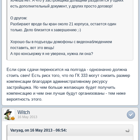
хочешь нет. А что у застройщика дольщики разделятся у одних
есть дополнительный документ, у других просто договор!
О другом:
Разбирают вроде бы кран около 21 корпуса, остается один
только. Дело близится к завершению ;-)
Хорошо бы в подъезды домофоны с видеонаблюдением
поставить, вот это вещь!
А про консьержку я не уверена, нужна ли она?
Если срок сдачи переносится на полгода - однозначно должна
стоить свеч! Есть риск того, что по ГК 333 могут снизить размер
компенсации благодаря административному ресурсу
застройщика. Но чем больше желающих будет получить
компенсацию и чем они лучше будут организованы - тем ниже
вероятность этого.
Witch
16 May 2013
Varyag, on 16 May 2013 - 06:54: