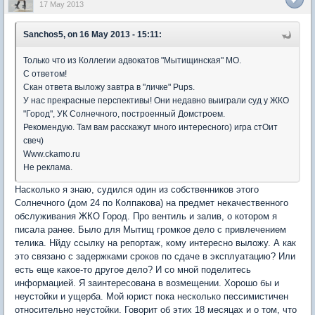
17 May 2013
Sanchos5, on 16 May 2013 - 15:11:
Только что из Коллегии адвокатов "Мытищинская" МО.
С ответом!
Скан ответа выложу завтра в "личке" Pups.
У нас прекрасные перспективы! Они недавно выиграли суд у ЖКО
"Город", УК Солнечного, построенный Домстроем.
Рекомендую. Там вам расскажут много интересного) игра стОит
свеч)
Www.ckamo.ru
Не реклама.
Насколько я знаю, судился один из собственников этого
Солнечного (дом 24 по Колпакова) на предмет некачественного
обслуживания ЖКО Город. Про вентиль и залив, о котором я
писала ранее. Было для Мытищ громкое дело с привлечением
телика. Нйду ссылку на репортаж, кому интересно выложу. А как
это связано с задержками сроков по сдаче в эксплуатацию? Или
есть еще какое-то другое дело? И со мной поделитесь
информацией. Я заинтересована в возмещении. Хорошо бы и
неустойки и ущерба. Мой юрист пока несколько пессимистичен
относительно неустойки. Говорит об этих 18 месяцах и о том, что