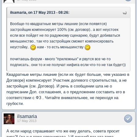
ilsamaria, on 17 May 2013 - 08:26:
Вообще-то квадратные метры лишние (если появятся)
застройщик компенсирует 100% (см. договор).. а вот неустоек
если все пойдет не по радужному сценарию, будут добиваться
меньшинство.. так что застройщик сможет компенсировать
неустойку..
нам - то есть меньшинству
почитаешь форум - много "прилежных" и рвутся все че-то
подписать.. они то и не получат нифига если что-то не так будет))
Квадратные метры лишние (если их будет больше, чем указано в
Договоре) компенсирует Участник долевого строительства, а не
застройщик (см. Договор). И речь в сообщении шла не о
подписании Доп. соглашения, а о предложении составить его в
соответствии с ФЗ . Читайте внимательнее, не переходя на
грубости.
ilsamaria
17 May 2013
А если народ спрашивает что же ему делать, совета просит
типа?! (да и я тоже спрашивала..) И лишний раз эта тема