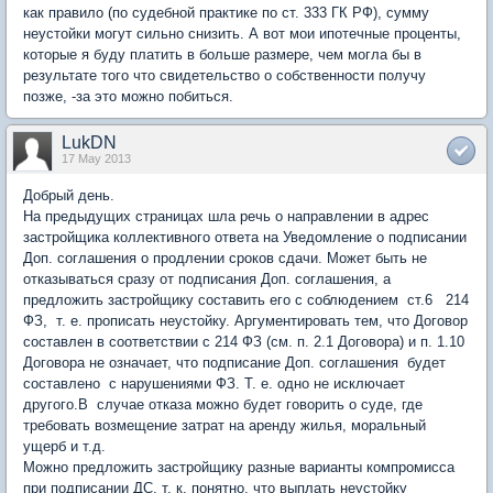
как правило (по судебной практике по ст. 333 ГК РФ), сумму
неустойки могут сильно снизить. А вот мои ипотечные проценты,
которые я буду платить в больше размере, чем могла бы в
результате того что свидетельство о собственности получу
позже, -за это можно побиться.
LukDN
17 May 2013
Добрый день.
На предыдущих страницах шла речь о направлении в адрес
застройщика коллективного ответа на Уведомление о подписании
Доп. соглашения о продлении сроков сдачи. Может быть не
отказываться сразу от подписания Доп. соглашения, а
предложить застройщику составить его с соблюдением ст.6 214
ФЗ, т. е. прописать неустойку. Аргументировать тем, что Договор
составлен в соответствии с 214 ФЗ (см. п. 2.1 Договора) и п. 1.10
Договора не означает, что подписание Доп. соглашения будет
составлено с нарушениями ФЗ. Т. е. одно не исключает
другого.В случае отказа можно будет говорить о суде, где
требовать возмещение затрат на аренду жилья, моральный
ущерб и т.д.
Можно предложить застройщику разные варианты компромисса
при подписании ДС, т. к. понятно, что выплать неустойку