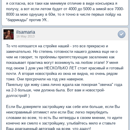
я согласна, все таки как минимум отличие в виде консьержа я
получу, а вот если летом будет от 4000 до 5000 а зимой все 7000-
8000 за мою однушку в 60м, то я точно в числе первых пойду на
"баррикады" против УК..
ilsamaria
16 May 2013
То что копошатся на стройке нашей - это все прекрасно и
замечательно. Но степень готовности нашего домика еще ни о
чем не говорит, тк проблемы препятствующие заселению как
показывает практика могут возникнуть на любом этапе! У меня
под окном 1 дом уже НЕСКОЛЬКО ЛЕТ стоит красивый и готовый
почти. А вторая новостройка из окна не видна, но очень рядом
тоже. Они просрочили на год уже наверное.
Панельку где живу сама лично ждала как покорная "овечка" года
на 2-3 больше, чем должна была. Вот вам и новострой-
долгострой! )
Если Вы доверяете застройщику как себе или больше, если Вы
неисправимый оптимист или если Вас легко переубедить
словами во всем, то есть Вы нетверды в своем мнении, то идите
конечно же смело к застройщику, улыбайтесь мило и ставьте
Ваш драгоценный автограф на всем, что дадут!