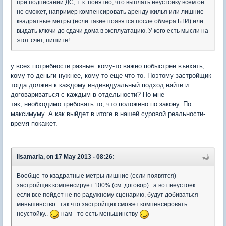
при подписании ДС, т. к. понятно, что выплать неустойку всем он
не сможет, например компенсировать аренду жилья или лишние
квадратные метры (если такие появятся после обмера БТИ) или
выдать ключи до сдачи дома в эксплуатацию. У кого есть мысли на
этот счет, пишите!
у всех потребности разные: кому-то важно побыстрее въехать,
кому-то деньги нужнее, кому-то еще что-то. Поэтому застройщик
тогда должен к каждому индивидуальный подход найти и
договариваться с каждым в отдельности? По мне
так, необходимо требовать то, что положено по закону. По
максимуму. А как выйдет в итоге в нашей суровой реальности-
время покажет.
ilsamaria, on 17 May 2013 - 08:26:
Вообще-то квадратные метры лишние (если появятся)
застройщик компенсирует 100% (см. договор).. а вот неустоек
если все пойдет не по радужному сценарию, будут добиваться
меньшинство.. так что застройщик сможет компенсировать
неустойку..
нам - то есть меньшинству