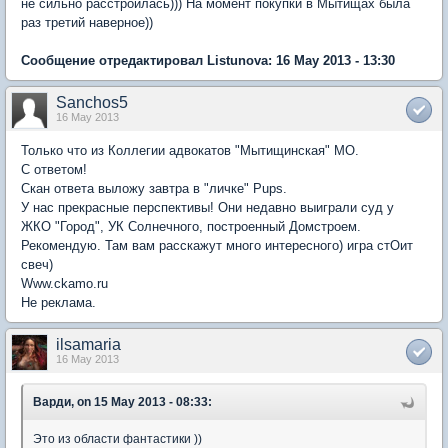
не сильно расстроилась))) На момент покупки в Мытищах была
раз третий наверное))
Сообщение отредактировал Listunova: 16 May 2013 - 13:30
Sanchos5
16 May 2013
Только что из Коллегии адвокатов "Мытищинская" МО.
С ответом!
Скан ответа выложу завтра в "личке" Pups.
У нас прекрасные перспективы! Они недавно выиграли суд у
ЖКО "Город", УК Солнечного, построенный Домстроем.
Рекомендую. Там вам расскажут много интересного) игра стОит
свеч)
Www.ckamo.ru
Не реклама.
ilsamaria
16 May 2013
Варди, on 15 May 2013 - 08:33:
Это из области фантастики ))