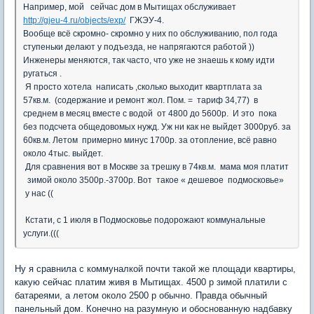
Например, мой сейчас дом в Мытищах обслуживает
http://gjeu-4.ru/objects/exp/
ГЖЭУ-4.
Вообще всё скромно- скромно у них по обслуживанию, пол года
ступеньки делают у подъезда, не напрягаются работой ))
Инженеры меняются, так часто, что уже не знаешь к кому идти
ругаться .
Я просто хотела написать ,сколько выходит квартплата за
57кв.м. (содержание и ремонт жол. Пом. = тариф 34,77) в
среднем в месяц вместе с водой от 4800 до 5600р. И это пока
без подсчета общедовомых нужд. Уж ни как не выйдет 3000руб. за
60кв.м. Летом примерно минус 1700р. за отопление, всё равно
около 4тыс. выйдет.
Для сравнения вот в Москве за трешку в 74кв.м. мама моя платит
зимой около 3500р.-3700р. Вот такое « дешевое подмосковье»
у нас ((
Кстати, с 1 июля в Подмосковье подорожают коммунальные
услуги.(((
Ну я сравнила с коммуналкой почти такой же площади квартиры,
какую сейчас платим живя в Мытищах. 4500 р зимой платили с
батареями, а летом около 2500 р обычно. Правда обычный
панельный дом. Конечно на разумную и обоснованную надбавку