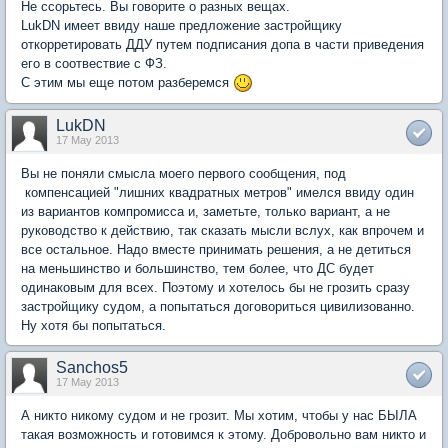
Не ссорьтесь. Вы говорите о разных вещах.
LukDN имеет ввиду наше предложение застройщику
откорретировать ДДУ путем подписания допа в части приведения
его в соотвествие с ФЗ.
С этим мы еще потом разберемся
LukDN
17 May 2013
Вы не поняли смысла моего первого сообщения, под
компенсацией "лишних квадратных метров" имелся ввиду один
из вариантов компромисса и, заметьте, только вариант, а не
руководство к действию, так сказать мысли вслух, как впрочем и
все остальное. Надо вместе принимать решения, а не детиться
на меньшинство и большинство, тем более, что ДС будет
одинаковым для всех. Поэтому и хотелось бы не грозить сразу
застройщику судом, а попытаться договориться цивилизованно.
Ну хотя бы попытаться.
Sanchos5
17 May 2013
А никто никому судом и не грозит. Мы хотим, чтобы у нас БЫЛА
такая возможность и готовимся к этому. Добровольно вам никто и