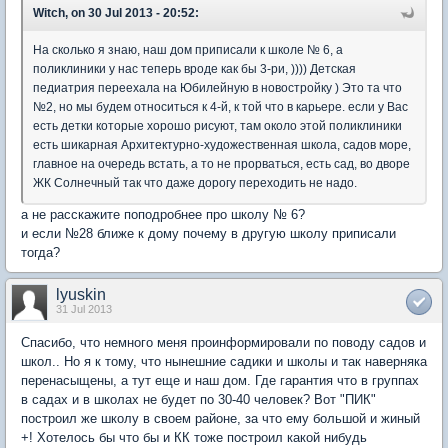
Witch, on 30 Jul 2013 - 20:52:
На сколько я знаю, наш дом приписали к школе № 6, а
поликлиники у нас теперь вроде как бы 3-ри, )))) Детская
педиатрия переехала на Юбилейную в новостройку ) Это та что
№2, но мы будем относиться к 4-й, к той что в карьере. если у Вас
есть детки которые хорошо рисуют, там около этой поликлиники
есть шикарная Архитектурно-художественная школа, садов море,
главное на очередь встать, а то не прорваться, есть сад, во дворе
ЖК Солнечный так что даже дорогу переходить не надо.
а не расскажите поподробнее про школу № 6?
и если №28 ближе к дому почему в другую школу приписали
тогда?
lyuskin
31 Jul 2013
Спасибо, что немного меня проинформировали по поводу садов и
школ.. Но я к тому, что нынешние садики и школы и так наверняка
перенасыщены, а тут еще и наш дом. Где гарантия что в группах
в садах и в школах не будет по 30-40 человек? Вот "ПИК"
построил же школу в своем районе, за что ему большой и жиный
+! Хотелось бы что бы и КК тоже построил какой нибудь