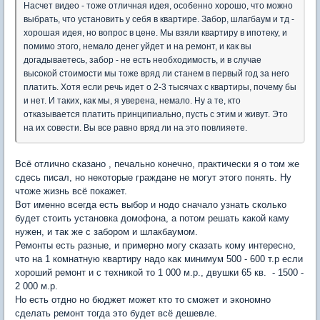
Насчет видео - тоже отличная идея, особенно хорошо, что можно
выбрать, что установить у себя в квартире. Забор, шлагбаум и тд -
хорошая идея, но вопрос в цене. Мы взяли квартиру в ипотеку, и
помимо этого, немало денег уйдет и на ремонт, и как вы
догадываетесь, забор - не есть необходимость, и в случае
высокой стоимости мы тоже вряд ли станем в первый год за него
платить. Хотя если речь идет о 2-3 тысячах с квартиры, почему бы
и нет. И таких, как мы, я уверена, немало. Ну а те, кто
отказывается платить принципиально, пусть с этим и живут. Это
на их совести. Вы все равно вряд ли на это повлияете.
Всё отлично сказано , печально конечно, практически я о том же
сдесь писал, но некоторые граждане не могут этого понять. Ну
чтоже жизнь всё покажет.
Вот именно всегда есть выбор и нодо сначало узнать сколько
будет стоить установка домофона, а потом решать какой каму
нужен, и так же с забором и шлакбаумом.
Ремонты есть разные, и примерно могу сказать кому интересно,
что на 1 комнатную квартиру надо как минимум 500 - 600 т.р если
хороший ремонт и с техникой то 1 000 м.р., двушки 65 кв. - 1500 -
2 000 м.р.
Но есть отдно но бюджет может кто то сможет и экономно
сделать ремонт тогда это будет всё дешевле.