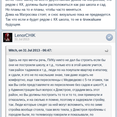
рядом с КК, должны были расположиться как раз школа и сад.
Но планы на то и планы, чтобы часто меняться.
Дома на Матросова стоят, и снос визуально пока не предвидется.
Так что если и будет рядом с КК школа, то не в ближайшем
будущем.
LenorCHIK
31 Jul 2013
Witch, on 31 Jul 2013 - 06:47:
Здесь не про мечты речь, ПИКу никто не дал бы строить если бы
они не построили школу, и т.д., только кто в этой школе учится,
там район таджиков и т.д., люди по на покупали квартир в ипатеку,
и сдали, я это не по наслышке знаю, там даже ходить не
комфортно, еще там переселенцы с Медведково с 5-ти этажек, так
как Вы себе представляете их переселение без садов и школ?!, а
у Администрации был вопрос к Домстрою, отдадим весь этот
район, но Вы должны построить то то и то то, они прикинули и
отказались, и на сколько я помню, поэтому и задержали стройку,
так. Люди которые следят за ней могут вспомнить, что по зиме
стройка вообще стояла, таак вяло текла, у Домстроя проблемы с
городом были, по телевизору говорили и показывали, по