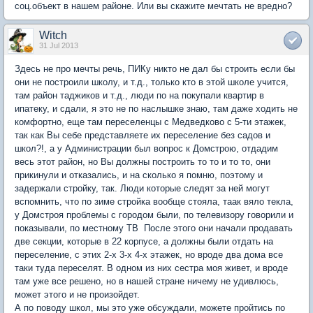
соц.объект в нашем районе. Или вы скажите мечтать не вредно?
Witch
31 Jul 2013
Здесь не про мечты речь, ПИКу никто не дал бы строить если бы
они не построили школу, и т.д., только кто в этой школе учится,
там район таджиков и т.д., люди по на покупали квартир в
ипатеку, и сдали, я это не по наслышке знаю, там даже ходить не
комфортно, еще там переселенцы с Медведково с 5-ти этажек,
так как Вы себе представляете их переселение без садов и
школ?!, а у Администрации был вопрос к Домстрою, отдадим
весь этот район, но Вы должны построить то то и то то, они
прикинули и отказались, и на сколько я помню, поэтому и
задержали стройку, так. Люди которые следят за ней могут
вспомнить, что по зиме стройка вообще стояла, таак вяло текла,
у Домстроя проблемы с городом были, по телевизору говорили и
показывали, по местному ТВ После этого они начали продавать
две секции, которые в 22 корпусе, а должны были отдать на
переселение, с этих 2-х 3-х 4-х этажек, но вроде два дома все
таки туда переселят. В одном из них сестра моя живет, и вроде
там уже все решено, но в нашей стране ничему не удивлюсь,
может этого и не произойдет.
А по поводу школ, мы это уже обсуждали, можете пройтись по