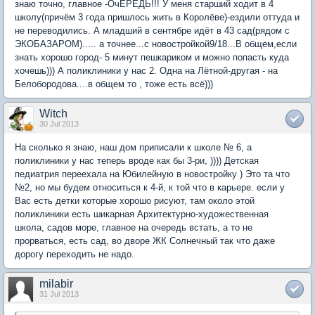
знаю точно, главное -ОчЕРЕДЬ!!! У меня старший ходит в 4
школу(причём 3 года пришлось жить в Королёве)-ездили оттуда и
не переводились. А младший в сентябре идёт в 43 сад(рядом с
ЭКОБАЗАРОМ)..... а точнее...с новостройкой9/18...В общем,если
знать хорошо город- 5 минут пешкариком и можно попасть куда
хочешь))) А поликлиники у нас 2. Одна на Лётной-другая - на
Белобородова....в общем то , тоже есть всё)))
Witch
30 Jul 2013
На сколько я знаю, наш дом приписали к школе № 6, а
поликлиники у нас теперь вроде как бы 3-ри, )))) Детская
педиатрия переехала на Юбилейную в новостройку ) Это та что
№2, но мы будем относиться к 4-й, к той что в карьере. если у
Вас есть детки которые хорошо рисуют, там около этой
поликлиники есть шикарная Архитектурно-художественная
школа, садов море, главное на очередь встать, а то не
прорваться, есть сад, во дворе ЖК Солнечный так что даже
дорогу переходить не надо.
milabir
31 Jul 2013