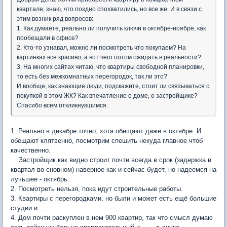
квартале, знаю, что поздно спохватились, но все же. И в связи с
этим возник ряд вопросов:
1. Как думаете, реально ли получить ключи в октябре-ноябре, как
пообещали в офисе?
2. Кто-то узнавал, можно ли посмотреть что покупаем? На
картинках все красиво, а вот чего потом ожидать в реальности?
3. На многих сайтах читаю, что квартиры свободной планировки,
то есть без межкомнатных перегородок, так ли это?
И вообще, как знающие люди, подскажите, стоит ли связываться с
покупкой в этом ЖК? Как впечатление о доме, о застройщике?
Спасибо всем откликнувшимся.
1. Реально в декабре точно, хотя обещают даже в октябре. И
обещают клятвенно, посмотрим спешить некуда главное чтоб
качественно.
Застройщик как видно строит почти всегда в срок (задержка в
квартал во сновном) наверное как и сейчас будет, но надеемся на
лучьшее - октябрь.
2. Посмотреть нельзя, пока идут строительные работы.
3. Квартиры с перегородками, но были и может есть ещё большие
студии и ....
4. Дом почти раскуплен в нем 900 квартир, так что смысл думаю