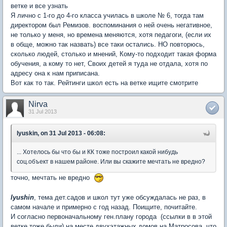
ветке и все узнать
Я лично с 1-го до 4-го класса училась в школе № 6, тогда там
директором был Ремизов. воспоминания о ней очень негативное,
не только у меня, но времена меняются, хотя педагоги, (если их
в обще, можно так назвать) все таки остались. НО повторюсь,
сколько людей, столько и мнений, Кому-то подходит такая форма
обучения, а кому то нет, Своих детей я туда не отдала, хотя по
адресу она к нам приписана.
Вот как то так. Рейтинги школ есть на ветке ищите смотрите
Nirva
31 Jul 2013
lyuskin, on 31 Jul 2013 - 06:08:
... Хотелось бы что бы и КК тоже построил какой нибудь
соц.объект в нашем районе. Или вы скажите мечтать не вредно?
точно, мечтать не вредно
lyushin
, тема дет.садов и школ тут уже обсуждалась не раз, в
самом начале и примерно с год назад. Поищите, почитайте.
И согласно первоначальному ген.плану города (ссылки в в этой
ветке тоже были) на месте двухэтажных домов на Матросова, что