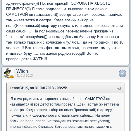
администрацией))) Но, повторюсь!!! СОРОКА НА ХВОСТЕ
ПРИНЕСЛА))) Я сама родилась и выросла в том районе....
САМСТРОЙ он называется))) всё детство там провела.....сейчас
там живёт тётка и сестра. Когда возник выбор на
поле(Ярославский) квартиру покупать или сдесь-вопросы отпали
сами сабой.... На поле-большое перенаселение граждан из
"союзных" республик))) иногда идёшь по бульвару Ветеранов,а
там только таджики с колясками гуляют....да не по одной!!! по 10
человек!!! Вот теперь фонтан там строят, наверное там купаться
и мыться будут.....так жалко родной город!!! Во что
превращается-ЖУТЬ!!!
Witch
31 Jul 2013
LenorCHIK, on 31 Jul 2013 - 08:25:
Я сама родилась и выросла в том районе.... САМСТРОЙ он
называется))) всё детство там провела.....сейчас там живёт тётка
и сестра. Когда возник выбор на поле(Ярославский) квартиру
покупать или сдесь-вопросы отпали сами сабой.... На поле-
большое перенаселение граждан из "союзных" республик)))
иногда идёшь по бульвару Ветеранов,а там только таджики с