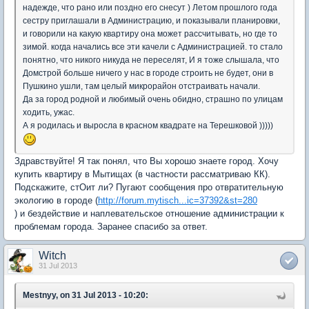
надежде, что рано или поздно его снесут ) Летом прошлого года
сестру приглашали в Администрацию, и показывали планировки,
и говорили на какую квартиру она может рассчитывать, но где то
зимой. когда начались все эти качели с Администрацией. то стало
понятно, что никого никуда не переселят, И я тоже слышала, что
Домстрой больше ничего у нас в городе строить не будет, они в
Пушкино ушли, там целый микрорайон отстраивать начали.
Да за город родной и любимый очень обидно, страшно по улицам
ходить, ужас.
А я родилась и выросла в красном квадрате на Терешковой )))))
Здравствуйте! Я так понял, что Вы хорошо знаете город. Хочу
купить квартиру в Мытищах (в частности рассматриваю КК).
Подскажите, стОит ли? Пугают сообщения про отвратительную
экологию в городе (
http://forum.mytisch...ic=37392&st=280
) и бездействие и наплевательское отношение администрации к
проблемам города. Заранее спасибо за ответ.
Witch
31 Jul 2013
Mestnyy, on 31 Jul 2013 - 10:20: