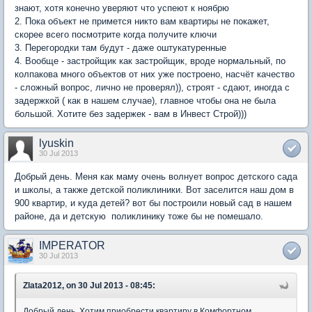
знают, хотя конечно уверяют что успеют к ноябрю
2. Пока объект не примется никто вам квартиры не покажет,
скорее всего посмотрите когда получите ключи
3. Перегородки там будут - даже оштукатуренные
4. Вообще - застройщик как застройщик, вроде нормальный, по
колпакова много объектов от них уже построено, насчёт качество
- сложный вопрос, лично не проверял)), строят - сдают, иногда с
задержкой ( как в нашем случае), главное чтобы она не была
большой. Хотите без задержек - вам в Инвест Строй)))
lyuskin
30 Jul 2013
Добрый день. Меня как маму очень волнует вопрос детского сада
и школы, а также детской поликлиники. Вот заселится наш дом в
900 квартир, и куда детей? вот бы построили новый сад в нашем
районе, да и детскую поликлинику тоже бы не помешало.
IMPERATOR
30 Jul 2013
Zlata2012, on 30 Jul 2013 - 08:45:
Добрый день. Хотим приобрести квартиру в Комфортном