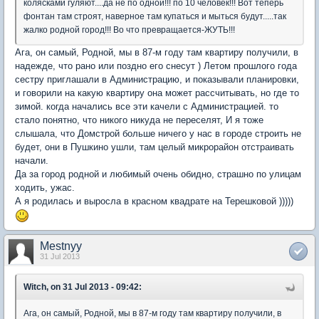
колясками гуляют....да не по одной!!! по 10 человек!!! Вот теперь
фонтан там строят, наверное там купаться и мыться будут.....так
жалко родной город!!! Во что превращается-ЖУТЬ!!!
Ага, он самый, Родной, мы в 87-м году там квартиру получили, в
надежде, что рано или поздно его снесут ) Летом прошлого года
сестру приглашали в Администрацию, и показывали планировки,
и говорили на какую квартиру она может рассчитывать, но где то
зимой. когда начались все эти качели с Администрацией. то
стало понятно, что никого никуда не переселят, И я тоже
слышала, что Домстрой больше ничего у нас в городе строить не
будет, они в Пушкино ушли, там целый микрорайон отстраивать
начали.
Да за город родной и любимый очень обидно, страшно по улицам
ходить, ужас.
А я родилась и выросла в красном квадрате на Терешковой )))))
Mestnyy
31 Jul 2013
Witch, on 31 Jul 2013 - 09:42:
Ага, он самый, Родной, мы в 87-м году там квартиру получили, в