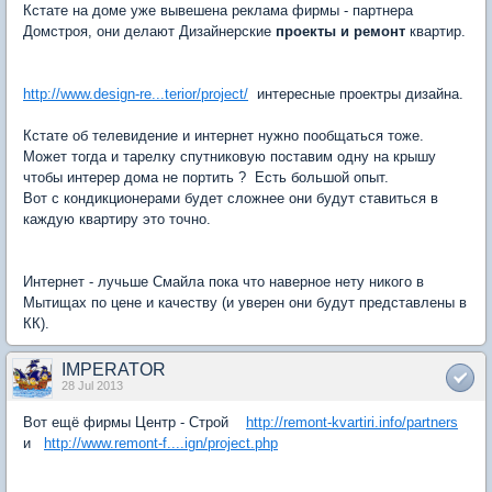
Кстате на доме уже вывешена реклама фирмы - партнера
Домстроя, они делают Дизайнерские
проекты и ремонт
квартир.
http://www.design-re...terior/project/
интересные проектры дизайна.
Кстате об телевидение и интернет нужно пообщаться тоже.
Может тогда и тарелку спутниковую поставим одну на крышу
чтобы интерер дома не портить ? Есть большой опыт.
Вот с кондикционерами будет сложнее они будут ставиться в
каждую квартиру это точно.
Интернет - лучьше Смайла пока что наверное нету никого в
Мытищах по цене и качеству (и уверен они будут представлены в
КК).
IMPERATOR
28 Jul 2013
Вот ещё фирмы Центр - Строй
http://remont-kvartiri.info/partners
и
http://www.remont-f....ign/project.php