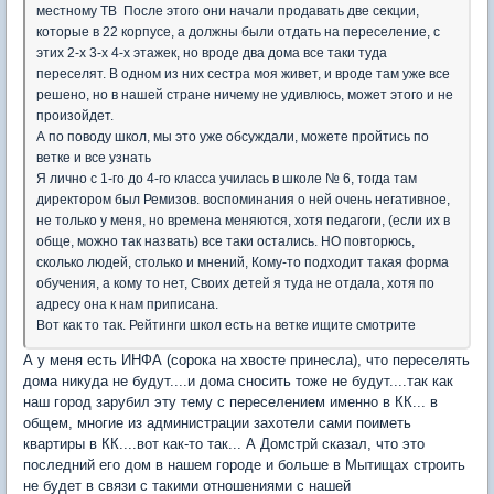
местному ТВ После этого они начали продавать две секции,
которые в 22 корпусе, а должны были отдать на переселение, с
этих 2-х 3-х 4-х этажек, но вроде два дома все таки туда
переселят. В одном из них сестра моя живет, и вроде там уже все
решено, но в нашей стране ничему не удивлюсь, может этого и не
произойдет.
А по поводу школ, мы это уже обсуждали, можете пройтись по
ветке и все узнать
Я лично с 1-го до 4-го класса училась в школе № 6, тогда там
директором был Ремизов. воспоминания о ней очень негативное,
не только у меня, но времена меняются, хотя педагоги, (если их в
обще, можно так назвать) все таки остались. НО повторюсь,
сколько людей, столько и мнений, Кому-то подходит такая форма
обучения, а кому то нет, Своих детей я туда не отдала, хотя по
адресу она к нам приписана.
Вот как то так. Рейтинги школ есть на ветке ищите смотрите
А у меня есть ИНФА (сорока на хвосте принесла), что переселять
дома никуда не будут....и дома сносить тоже не будут....так как
наш город зарубил эту тему с переселением именно в КК... в
общем, многие из администрации захотели сами поиметь
квартиры в КК....вот как-то так... А Домстрй сказал, что это
последний его дом в нашем городе и больше в Мытищах строить
не будет в связи с такими отношениями с нашей