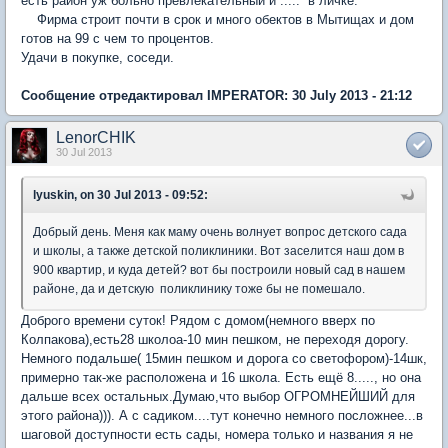
есть район уж больно превлекательный и ..... в личке.
Фирма строит почти в срок и много обектов в Мытищах и дом
готов на 99 с чем то процентов.
Удачи в покупке, соседи.
Сообщение отредактировал IMPERATOR: 30 July 2013 - 21:12
LenorCHIK
30 Jul 2013
lyuskin, on 30 Jul 2013 - 09:52:
Добрый день. Меня как маму очень волнует вопрос детского сада
и школы, а также детской поликлиники. Вот заселится наш дом в
900 квартир, и куда детей? вот бы построили новый сад в нашем
районе, да и детскую поликлинику тоже бы не помешало.
Доброго времени суток! Рядом с домом(немного вверх по
Колпакова),есть28 школоа-10 мин пешком, не переходя дорогу.
Немного подальше( 15мин пешком и дорога со светофором)-14шк,
примерно так-же расположена и 16 школа. Есть ещё 8....., но она
дальше всех остальных.Думаю,что выбор ОГРОМНЕЙШИЙ для
этого района))). А с садиком....тут конечно немного посложнее...в
шаговой доступности есть сады, номера только и названия я не