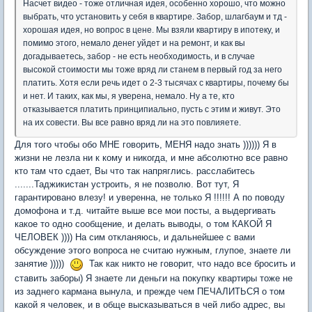
Насчет видео - тоже отличная идея, особенно хорошо, что можно
выбрать, что установить у себя в квартире. Забор, шлагбаум и тд -
хорошая идея, но вопрос в цене. Мы взяли квартиру в ипотеку, и
помимо этого, немало денег уйдет и на ремонт, и как вы
догадываетесь, забор - не есть необходимость, и в случае
высокой стоимости мы тоже вряд ли станем в первый год за него
платить. Хотя если речь идет о 2-3 тысячах с квартиры, почему бы
и нет. И таких, как мы, я уверена, немало. Ну а те, кто
отказывается платить принципиально, пусть с этим и живут. Это
на их совести. Вы все равно вряд ли на это повлияете.
Для того чтобы обо МНЕ говорить, МЕНЯ надо знать )))))) Я в
жизни не лезла ни к кому и никогда, и мне абсолютно все равно
кто там что сдает, Вы что так напряглись. расслабитесь
.......Таджикистан устроить, я не позволю. Вот тут, Я
гарантировано влезу! и уверенна, не только Я !!!!!! А по поводу
домофона и т.д. читайте выше все мои посты, а выдергивать
какое то одно сообщение, и делать выводы, о том КАКОЙ Я
ЧЕЛОВЕК )))) На сим откланяюсь, и дальнейшее с вами
обсуждение этого вопроса не считаю нужным, глупое, знаете ли
занятие )))))
Так как никто не говорит, что надо все бросить и
ставить заборы) Я знаете ли деньги на покупку квартиры тоже не
из заднего кармана вынула, и прежде чем ПЕЧАЛИТЬСЯ о том
какой я человек, и в обще высказываться в чей либо адрес, вы