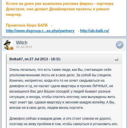
Кстате на доме уже вывешена реклама фирмы - партнера
Домстроя, они делают Дизайнерские
проекты и ремонт
квартир.
Проектное бюро БАЛК -
http://www.dsgroup.r...ex.php/partnery
-
http://ab-balk.ru/
Witch
28 Jul 2013
Belka87, on 27 Jul 2013 - 18:31:
Очень печально, что есть такие люди, как Вы, считающие себя
уполномоченными лезть не в свое дело. За собой бы следили.
Конечно, неприятно, когда кто-то не хочет скидываться на
домофон и тд, но насчет сдачи квартиры и прочих ЛИЧНЫХ, не
касающихся Вас дел Ваших соседей: у людей бывают разные
ситуации, и иногда, чтобы платить ипотеку, они вынуждены жить
черт знает где, сдавая квартиру и экономя каждую копейку. А Вы,
влезая не в свое дело, людям жизнь портите.
Домофон сейчас в каждом доме, и это стоит совсем не дорого,
поэтому не вижу проблем в том, чтобы скинуться и установить его.