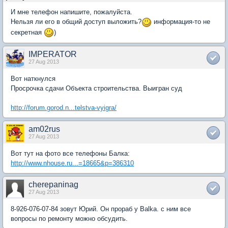
И мне телефон напишите, пожалуйста.
Нельзя ли его в общий доступ выложить?
информация-то не
секретная
)
IMPERATOR
27 Aug 2013
Вот наткнулся
Просрочка сдачи Объекта строительства. Выигран суд
http://forum.gorod.n...telstva-vyigra/
am02rus
27 Aug 2013
Вот тут на фото все телефоны Балка:
http://www.nhouse.ru...=18665&p=386310
cherepaninag
27 Aug 2013
8-926-076-07-84 зовут Юрий. Он прораб у Balka. с ним все
вопросы по ремонту можно обсудить.