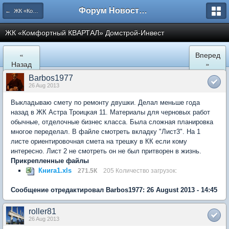
Форум Новостройки
← ЖК «Комфортный КВАРТАЛ»
ЖК «Комфортный КВАРТАЛ» Домстрой-Инвест
«
Вперед
Назад
»
Barbos1977
26 Aug 2013
Выкладываю смету по ремонту двушки. Делал меньше года
назад в ЖК Астра Троицкая 11. Материалы для черновых работ
обычные, отделочные бизнес класса. Была сложная планировка
многое переделал. В файле смотреть вкладку "Лист3". На 1
листе ориентировочная смета на трешку в КК если кому
интересно. Лист 2 не смотреть он не был притворен в жизнь.
Прикрепленные файлы
Книга1.xls
271.5К
205 Количество загрузок:
Сообщение отредактировал Barbos1977: 26 August 2013 - 14:45
roller81
26 Aug 2013