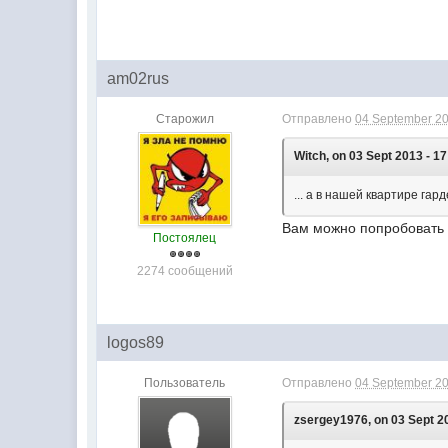
am02rus
Старожил
Отправлено
04 September 20
Witch, on 03 Sept 2013 - 17
... а в нашей квартире гар
Вам можно попробовать 
Постоялец
2274 сообщений
logos89
Пользователь
Отправлено
04 September 20
zsergey1976, on 03 Sept 20