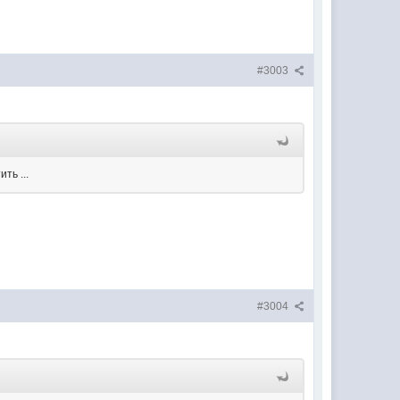
#3003
ть ...
#3004