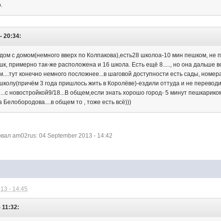
о.
- 20:34:
ядом с домом(немного вверх по Колпакова),есть28 школоа-10 мин пешком, не
шк, примерно так-же расположена и 16 школа. Есть ещё 8....., но она дал
ом....тут конечно немного посложнее...в шаговой доступности есть сады, номер
школу(причём 3 года пришлось жить в Королёве)-ездили оттуда и не переводи
...с новостройкой9/18...В общем,если знать хорошо город- 5 минут пешкариком
 Белобородова....в общем то , тоже есть всё)))
ал am02rus: 04 September 2013 - 14:42
13 - 14:45
 11:32: