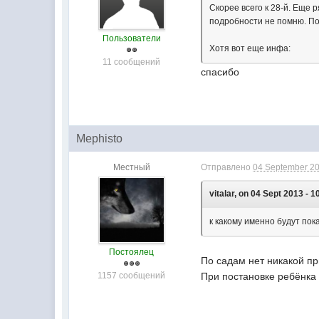
Скорее всего к 28-й. Еще 
подробности не помню. По
Пользователи
Хотя вот еще инфа:
11 сообщений
спасибо
Mephisto
Местный
Отправлено
04 September 20
vitalar, on 04 Sept 2013 - 1
к какому именно будут по
Постоялец
По садам нет никакой пр
1157 сообщений
При постановке ребёнка 