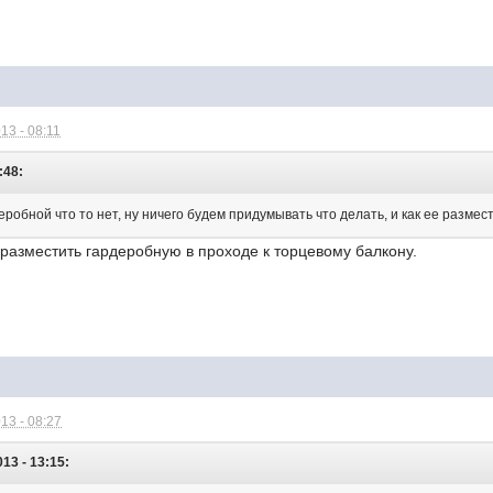
13 - 08:11
:48:
деробной что то нет, ну ничего будем придумывать что делать, и как ее размести
разместить гардеробную в проходе к торцевому балкону.
13 - 08:27
13 - 13:15: