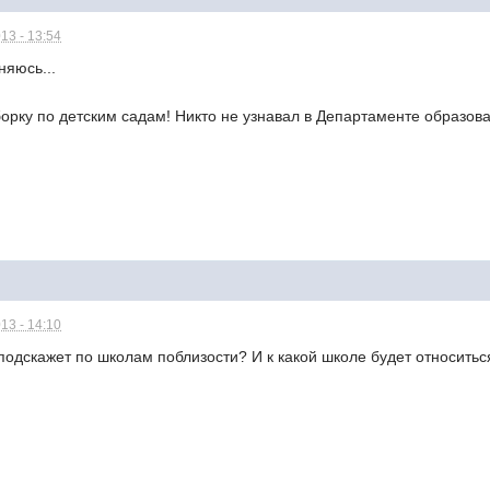
13 - 13:54
няюсь...
орку по детским садам! Никто не узнавал в Департаменте образова
13 - 14:10
подскажет по школам поблизости? И к какой школе будет относитьс