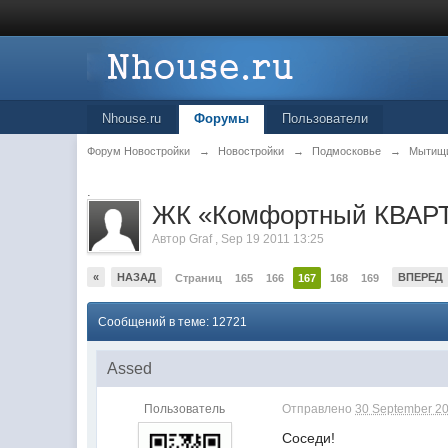
Nhouse.ru
Форумы
Пользователи
Форум Новостройки
→
Новостройки
→
Подмосковье
→
Мытищ
.
ЖК «Комфортный КВАРТ
Автор
Graf
,
Sep 19 2011 13:25
«
НАЗАД
ВПЕРЕД
Страниц
165
166
167
168
169
Сообщений в теме: 12721
Assed
Пользователь
Отправлено
30 September 20
Соседи!