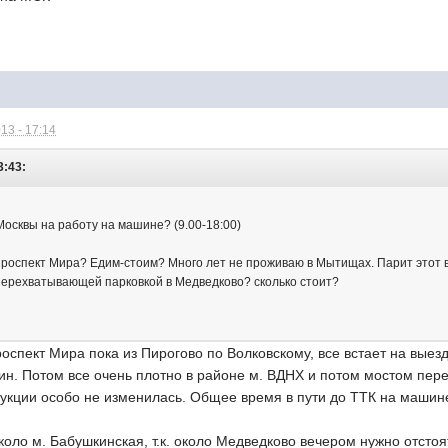
13 - 17:14
3:43:
Москвы на работу на машине? (9.00-18:00)
роспект Мира? Едим-стоим? Много лет не проживаю в Мытищах. Парит этот 
с перехватывающей парковкой в Медведково? сколько стоит?
оспект Мира пока из Пирогово по Волковскому, все встает на выез
н. Потом все очень плотно в районе м. ВДНХ и потом мостом перед
укции особо не изменилась. Общее время в пути до ТТК на машине
оло м. Бабушкинская, т.к. около Медведково вечером нужно отстоя