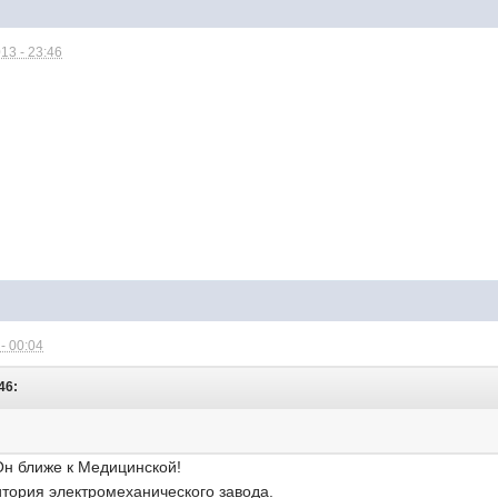
13 - 23:46
- 00:04
46:
Он ближе к Медицинской!
ритория электромеханического завода.