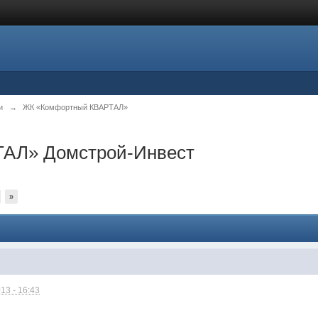
и
→
ЖК «Комфортный КВАРТАЛ»
АЛ» Домстрой-Инвест
»
13 - 16:43