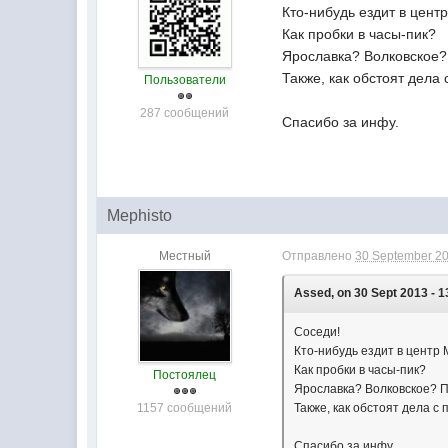
Кто-нибудь ездит в цент
Как пробки в часы-пик?
Ярославка? Волковское?
Также, как обстоят дела
Пользователи
287 сообщений
Спасибо за инфу.
Mephisto
Местный
Отправлено
30 September 20
Assed, on 30 Sept 2013 - 1
Соседи!
Кто-нибудь ездит в центр 
Как пробки в часы-пик?
Постоялец
Ярославка? Волковское? П
1157 сообщений
Также, как обстоят дела 
Спасибо за инфу.