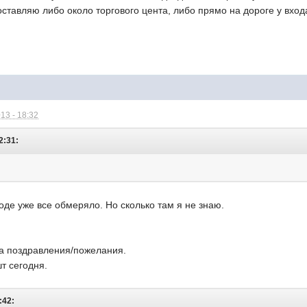
тавляю либо около торгового цента, либо прямо на дороге у входа
13 - 18:32
2:31:
.
оде уже все обмеряло. Но сколько там я не знаю.
а поздравления/пожелания.
т сегодня.
:42: