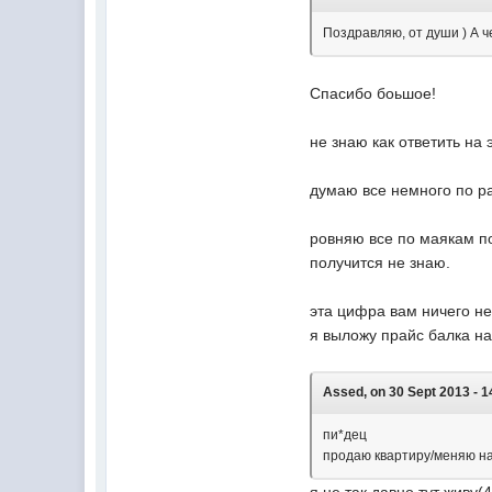
Поздравляю, от души ) А ч
Спасибо боьшое!
не знаю как ответить на 
думаю все немного по р
ровняю все по маякам п
получится не знаю.
эта цифра вам ничего не 
я выложу прайс балка н
Assed, on 30 Sept 2013 - 1
пи*дец
продаю квартиру/меняю 