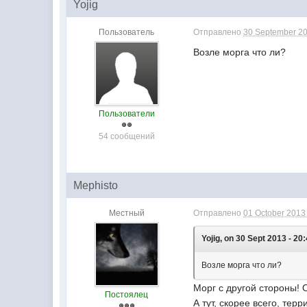
Yojig
Пользователь
Отправлено
30 September 20
Возле морга что ли?
Пользователи
54 сообщений
Mephisto
Местный
Отправлено
01 October 2013 
Yojig, on 30 Sept 2013 - 20:
Возле морга что ли?
Морг с другой стороны! 
Постоялец
А тут, скорее всего, тер