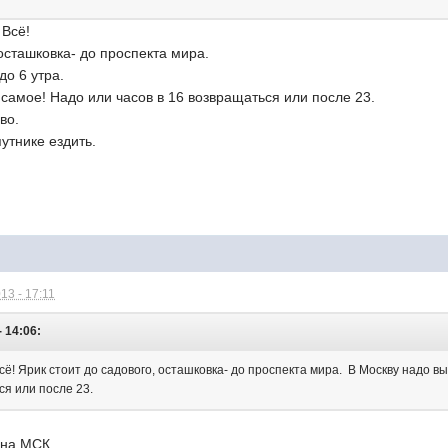
 Всё!
 осташковка- до проспекта мира.
до 6 утра.
самое! Надо или часов в 16 возвращаться или после 23.
во.
утнике ездить.
13 - 17:11
- 14:06:
 Всё! Ярик стоит до садового, осташковка- до проспекта мира. В Москву надо 
ся или после 23.
 на МСК