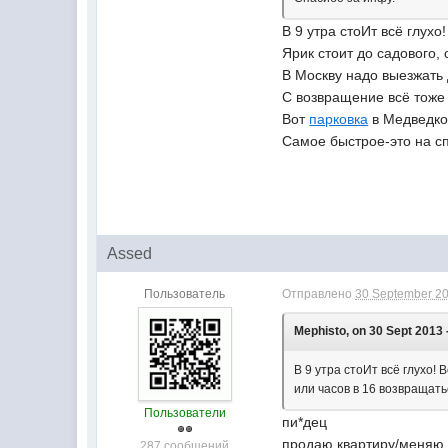
В 9 утра стоИт всё глухо!
Ярик стоит до садового,
В Москву надо выезжать 
С возвращение всё тоже 
Вот
парковка
в Медведко
Самое быстрое-это на сп
Assed
Пользователь
Отправлено
30 September 20
Mephisto, on 30 Sept 2013 
В 9 утра стоИт всё глухо!
или часов в 16 возвращать
Пользователи
пи*дец
продаю квартиру/меняю
287 сообщений