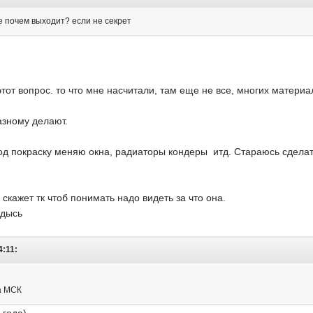
е почем выходит? если не секрет
этот вопрос. то что мне насчитали, там еще не все, многих материал
азному делают.
од покраску меняю окна, радиаторы кондеры итд. Стараюсь сделат
скажет тк чтоб понимать надо видеть за что она.
адысь
4:11:
на МСК