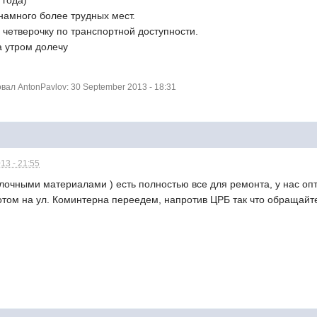
 года)
намного более трудных мест.
четверочку по транспортной доступности.
а утром долечу
ал AntonPavlov: 30 September 2013 - 18:31
13 - 21:55
лочными материалами ) есть полностью все для ремонта, у нас оп
потом на ул. Коминтерна переедем, напротив ЦРБ так что обращай