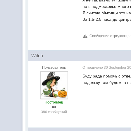
я не так давно тут живу(4
но в подмосковье много 
Я считаю Мытищи это на 
За 1,5-2,5 часа до центр
Сообщение отредактиров
Witch
Пользователь
Отправлено
30 September 20
Буду рада помочь с отде
недельку там будем, а 
Постоялец
386 сообщений