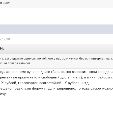
и цену.
- 17:38
54:
а, а я отдам по цене опт по той, что у нас розничники берут, и интернет мага
но, от товара зависит
редлагаю в теме купипродайке (барахолке) запостить свои координа
временные пропуска или свободный доступ и т.п.), и минипрайсом 
Х рублей, гипсокартон влагостойкий - Y рублей, и т.д.
прещено правилами форума. Если запрещено, то тоже самое можно н
тку.