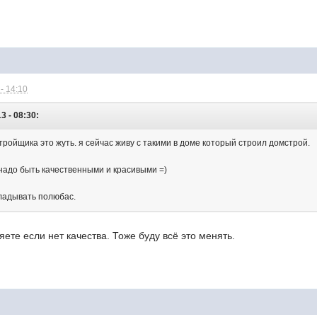
- 14:10
3 - 08:30:
ройщика это жуть. я сейчас живу с такими в доме который строил домстрой.
надо быть качественными и красивыми =)
кладывать полюбас.
яете если нет качества. Тоже буду всё это менять.