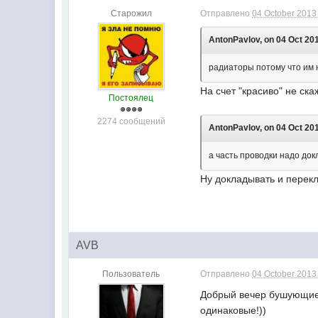
Старожил
Отправлено
04 October 2013 
AntonPavlov, on 04 Oct 201
радиаторы потому что им 
На счет "красиво" не ска
Постоялец
2274 сообщений
AntonPavlov, on 04 Oct 201
а часть проводки надо до
Ну докладывать и перекл
AVB
Пользователь
Отправлено
04 October 2013 
Добрый вечер бушующие 
одинаковые!))