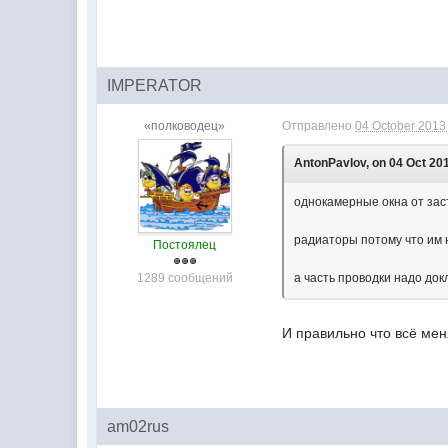
IMPERATOR
«полководец»
Отправлено
04 October 2013 
AntonPavlov, on 04 Oct 201
однокамерные окна от заст
радиаторы потому что им 
Постоялец
1289 сообщений
а часть проводки надо до
И правильно что всё мен
am02rus