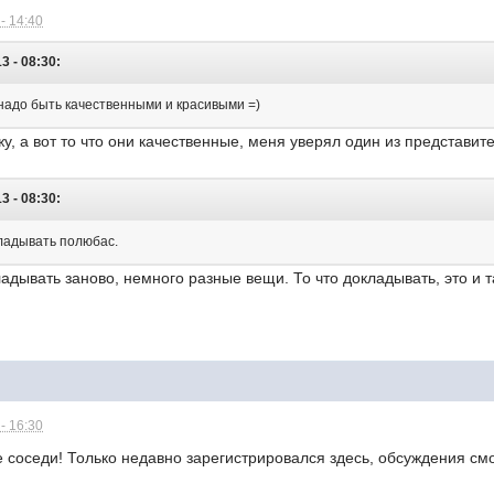
- 14:40
3 - 08:30:
надо быть качественными и красивыми =)
жу, а вот то что они качественные, меня уверял один из представит
3 - 08:30:
кладывать полюбас.
адывать заново, немного разные вещи. То что докладывать, это и т
- 16:30
соседи! Только недавно зарегистрировался здесь, обсуждения смо