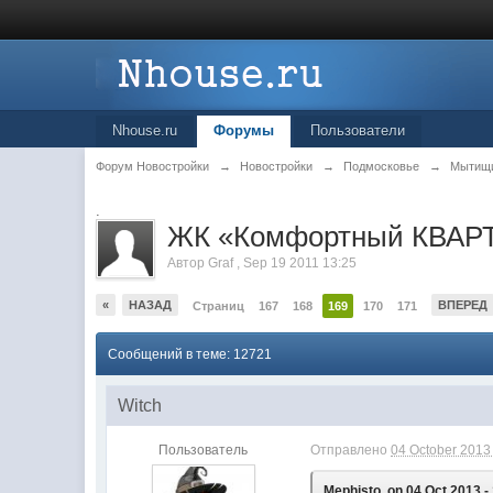
Nhouse.ru
Форумы
Пользователи
Форум Новостройки
→
Новостройки
→
Подмосковье
→
Мытищ
.
ЖК «Комфортный КВАРТ
Автор
Graf
,
Sep 19 2011 13:25
«
НАЗАД
ВПЕРЕД
Страниц
167
168
169
170
171
Сообщений в теме: 12721
Witch
Пользователь
Отправлено
04 October 2013 
Mephisto, on 04 Oct 2013 -