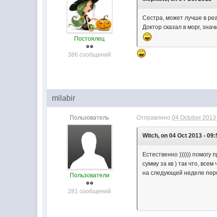
Сестра, может лучше в р
Доктор сказал в морг, значи
Постоялец
386 сообщений
milabir
Пользователь
Отправлено
04 October 2013 
Witch, on 04 Oct 2013 - 09:
Естественно )))))) помогу
сумму за кв ) так что, вс
на следующей неделе пере
Пользователи
281 сообщений