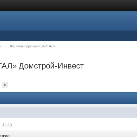
и
→
ЖК «Комфортный КВАРТАЛ»
АЛ» Домстрой-Инвест
»
- 13:18
 10:00: