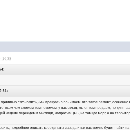
- 16:38
54:
9:51:
гу прилично сэкономить ) мы прекрасно понимаем, что такое ремонт, особенно 
 что, всем чем сможем тем поможем, у нас склад, мы оптом продаем, но для н
щей неделе переедем в Мытищи, напротив ЦРБ, не там где морг, а на террито
осить, подробнее описать координаты завода и как вас можно будет найти на