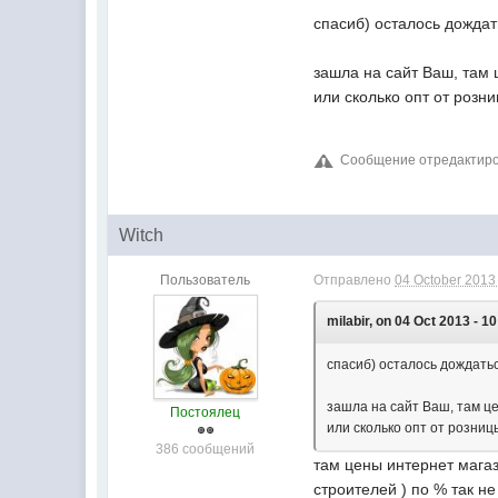
спасиб) осталось дождат
зашла на сайт Ваш, там
или сколько опт от розн
Сообщение отредактирова
Witch
Пользователь
Отправлено
04 October 2013 
milabir, on 04 Oct 2013 - 10
спасиб) осталось дождатьс
зашла на сайт Ваш, там ц
Постоялец
или сколько опт от розниц
386 сообщений
там цены интернет магази
строителей ) по % так не