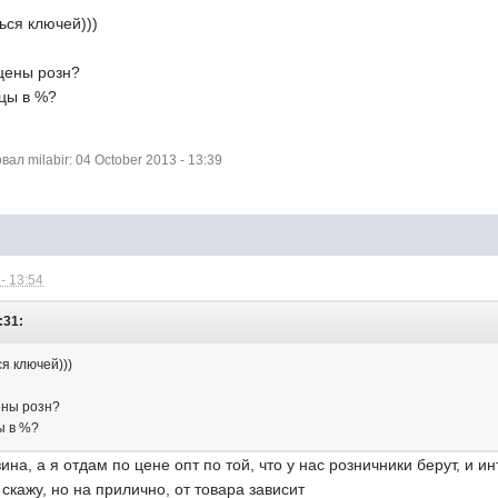
ься ключей)))
 цены розн?
ицы в %?
л milabir: 04 October 2013 - 13:39
- 13:54
:31:
я ключей)))
ены розн?
ы в %?
на, а я отдам по цене опт по той, что у нас розничники берут, и и
 скажу, но на прилично, от товара зависит