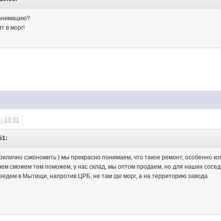
еанимацию?
т в морг!
- 13:31
51:
 прилично сэкономить ) мы прекрасно понимаем, что такое ремонт, особенно ко
ем чем сможем тем поможем, у нас склад, мы оптом продаем, но для наших сосе
едем в Мытищи, напротив ЦРБ, не там где морг, а на территорию завода