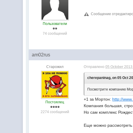
Сообщение отредактирова
Пользователи
74 сообщений
am02rus
Старожил
Отправлено
05 October 2013 
cherepaninag, on 05 Oct 20
Посмотрите компанию Морт
+1 за Мортон:
http://www
Постоялец
Компания большая, строи
2274 сообщений
Но сам комплекс Рождес
Еще можно рассмотреть 