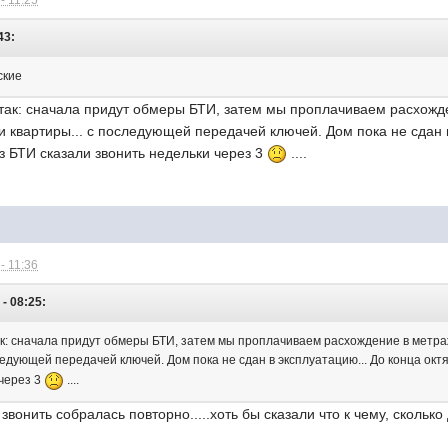
- 11:25
43:
ьские
 так: сначала придут обмеры БТИ, затем мы проплачиваем расхожд
 квартиры... с последующей передачей ключей. Дом пока не сдан в
з БТИ сказали звонить недельки через 3
....
- 11:36
- 08:25:
так: сначала придут обмеры БТИ, затем мы проплачиваем расхождение в метра
ледующей передачей ключей. Дом пока не сдан в эксплуатацию... До конца ок
 через 3
....
 звонить собралась повторно.....хоть бы сказали что к чему, сколько