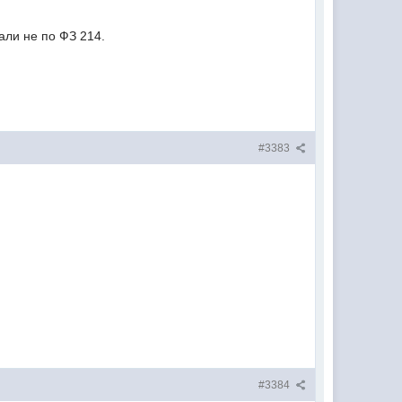
ли не по ФЗ 214.
#3383
#3384