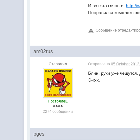
И вот это гляньте:
http:/
Понравился комплекс вн
Сообщение отредактиров
am02rus
Старожил
Отправлено
05 October 2013 
Блин, руки уже чешутся,
Э-х-х.
Постоялец
2274 сообщений
pges