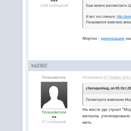
1289 сообщений
Еще можно рассмотреть Цв
И вот это гляньте:
http://w
Понравился комплекс внеш
Мортон -
деклорацию
на
Ira2302
Пользователь
Отправлено
07 October 2013 
cherepaninag, on 05 Oct 20
Посмотрите компанию Морт
На месте где строит "М
Пользователи
металла, утилизировали 
47 сообщений
жить.