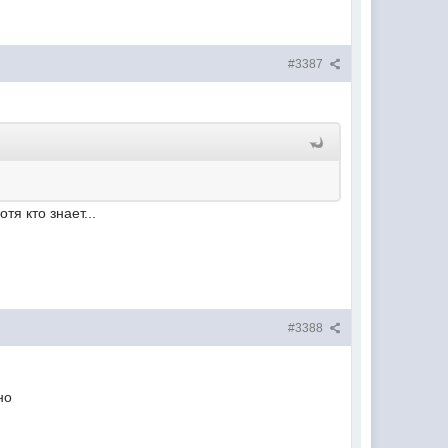
#3387
тя кто знает...
#3388
но