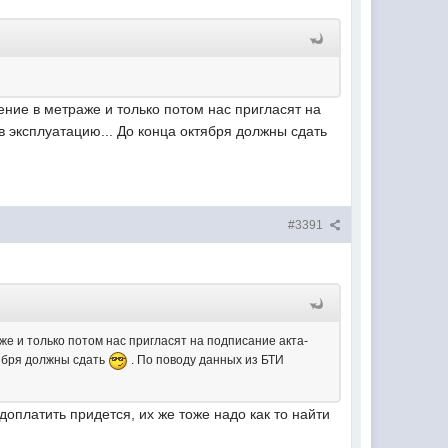
ение в метраже и только потом нас пригласят на
 эксплуатацию... До конца октября должны сдать
#3391
же и только потом нас пригласят на подписание акта-
тября должны сдать
. По поводу данных из БТИ
 доплатить придется, их же тоже надо как то найти