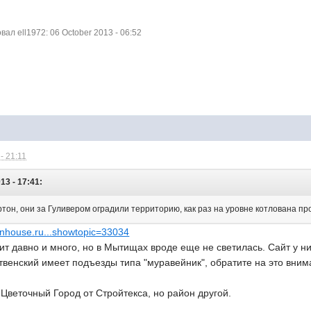
л ell1972: 06 October 2013 - 06:52
- 21:11
13 - 17:41:
он, они за Гуливером оградили территорию, как раз на уровне котлована пр
.nhouse.ru...showtopic=33034
т давно и много, но в Мытищах вроде еще не светилась. Сайт у ни
твенский имеет подъезды типа "муравейник", обратите на это вним
Цветочный Город от Стройтекса, но район другой.