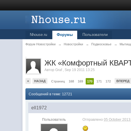
Nhouse.ru
Форумы
Пользователи
Форум Новостройки
→
Новостройки
→
Подмосковье
→
Мытищ
.
ЖК «Комфортный КВАРТ
Автор
Graf
,
Sep 19 2011 13:25
«
НАЗАД
ВПЕРЕД
Страниц
168
169
170
171
172
Сообщений в теме: 12721
ell1972
Пользователь
Отправлено
05 October 2013 