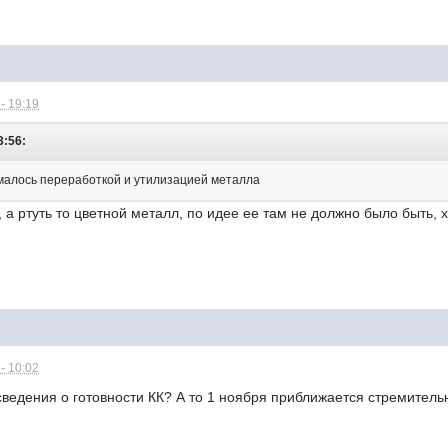
- 19:19
3:56:
малось переработкой и утилизацией металла
, а ртуть то цветной металл, по идее ее там не должно было быть, хо
- 10:02
 сведения о готовности КК? А то 1 ноября приближается стремитель