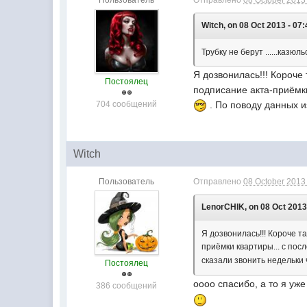
Пользователь
Отправлено
08 October 2013 
Witch, on 08 Oct 2013 - 07:
Трубку не берут ......казюл
Я дозвонилась!!! Короче
Постоялец
подписание акта-приёмки
704 сообщений
. По поводу данных и
Witch
Пользователь
Отправлено
08 October 2013 
LenorCHIK, on 08 Oct 2013 
Я дозвонилась!!! Короче 
приёмки квартиры... с пос
сказали звонить недельки
Постоялец
оооо спасибо, а то я уже
386 сообщений