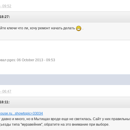
- 09:52
18:27:
айте ключи что ли, хочу ремонт начать делать
.
л pges: 06 October 2013 - 09:53
- 06:47
18:11:
house.ru...showtopic=33034
давно и много, но в Мытищах вроде еще не светилась. Сайт у них правильный
ъезды типа "муравейник", обратите на это внимание при выборе.