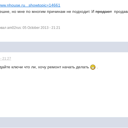
/www.nhouse.ru...showtopic=14661
ешне, но мне по многим причинам не подходит. И
продают
продава
ал am02rus: 05 October 2013 - 21:21
- 21:27
 дайте ключи что ли, хочу ремонт начать делать
.