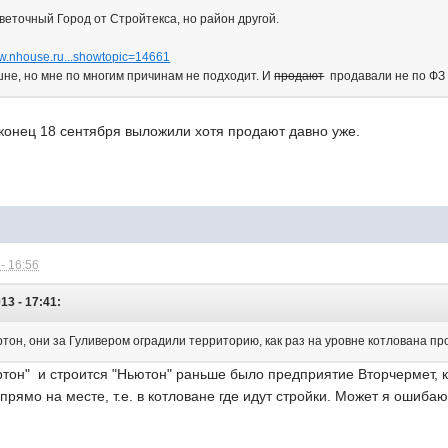
еточный Город от Стройтекса, но район другой.
ww.nhouse.ru...showtopic=14661
не, но мне по многим причинам не подходит. И
продают
продавали не по ФЗ 
конец 18 сентября выложили хотя продают давно уже.
- 16:56
13 - 17:41:
он, они за Гуливером оградили территорию, как раз на уровне котлована пр
ортон" и строится "Ньютон" раньше было предприятие Вторчермет, 
прямо на месте, т.е. в котловане где идут стройки. Может я ошибаю