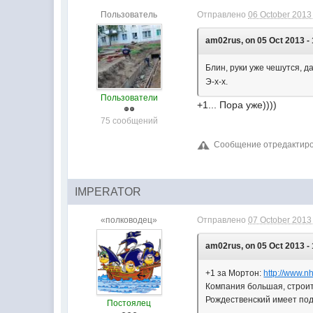
Пользователь
Отправлено
06 October 2013 
am02rus, on 05 Oct 2013 - 
Блин, руки уже чешутся, д
Э-х-х.
Пользователи
+1... Пора уже))))
75 сообщений
Сообщение отредактирова
IMPERATOR
«полководец»
Отправлено
07 October 2013 
am02rus, on 05 Oct 2013 - 
+1 за Мортон:
http://www.n
Компания большая, строит 
Рождественский имеет под
Постоялец