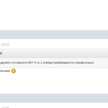
- 10:43
2:
ведения о готовности КК? А то 1 ноября приближается стремительно
юльские