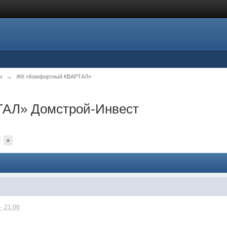
и
→
ЖК «Комфортный КВАРТАЛ»
АЛ» Домстрой-Инвест
»
- 21:06