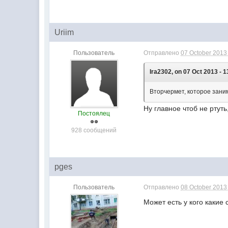
Uriim
Пользователь
Отправлено
07 October 2013 
Ira2302, on 07 Oct 2013 - 1
Вторчермет, которое зани
Ну главное чтоб не ртуть
Постоялец
928 сообщений
pges
Пользователь
Отправлено
08 October 2013 
Может есть у кого какие