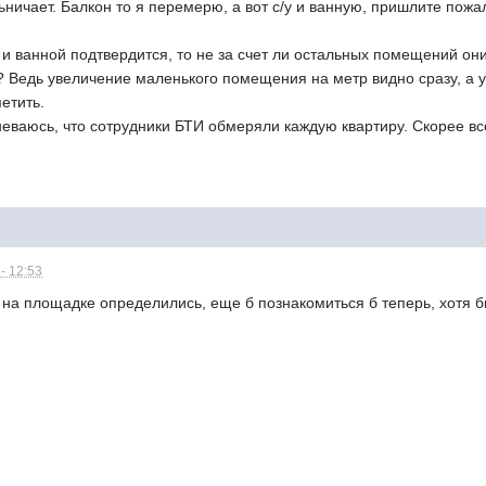
ьничает. Балкон то я перемерю, а вот с/у и ванную, пришлите пож
и ванной подтвердится, то не за счет ли остальных помещений он
? Ведь увеличение маленького помещения на метр видно сразу, а
етить.
неваюсь, что сотрудники БТИ обмеряли каждую квартиру. Скорее в
- 12:53
 на площадке определились, еще б познакомиться б теперь, хотя бы