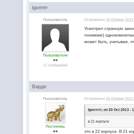
Igorrrrrr
Пользователь
Отправлено
20 October 2013 
Усмотрел странную закон
понимаю) однокомнатных 
может быть, учитывая, 
Пользователи
12 сообщений
Варди
Пользователь
Отправлено
20 October 2013 
Igorrrrrr, on 20 Oct 2013 - 
в 21 корпусе
Постоялец
это в 22 корпусе. В 21 