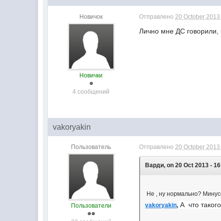
Новичок
Отправлено
20 October 2013 
Лично мне ДС говорили, 
Новички
4 сообщений
vakoryakin
Пользователь
Отправлено
20 October 2013 
Варди, on 20 Oct 2013 - 16
Не , ну нормально? Мин
А что такого
vakoryakin
,
Пользователи