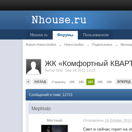
Nhouse.ru
Форумы
Пользователи
Форум Новостройки
→
Новостройки
→
Подмосковье
→
Мытищ
.
ЖК «Комфортный КВАРТ
Автор
Graf
,
Sep 19 2011 13:25
«
НАЗАД
ВПЕРЕД
Страниц
185
186
187
188
189
Сообщений в теме: 12721
Mephisto
Местный
Отправлено
19 October 2013 
Свет и сейчас горит на 