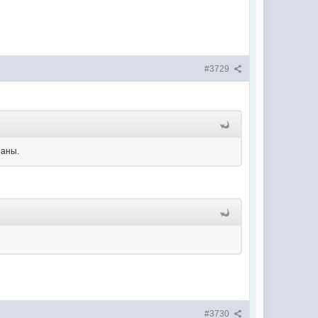
#3729
заны.
#3730