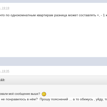
- 19:19
что по однокомнатным квартирам разница может составлять +, - 1 
- 19:35
:22:
усовали моё сообщение выше?
 не понравилось в нём? Прошу пояснений ... а то обижусь , уйду,