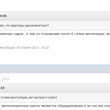
14:45:
ывая, что квартиры однокомнатные?
имним садом , и там по планировке почти 4 стояка вентиляции, вот
ал Варди: 20 October 2013 - 18:16
- 18:41
:13:
 стояка вентиляции, вот метраж и гуляет
о, вентиляционные шахты являются общедомовыми и за них мы пла