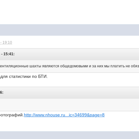
- 19:10
 - 15:41:
 вентиляционные шахты являются общедомовыми и за них мы платить не обя
ля статистики по БТИ.
6:
отографий.
http://www.nhouse.ru...ic=34699&page=8