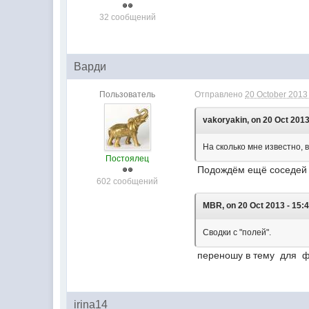
32 сообщений
Варди
Пользователь
Отправлено
20 October 2013 
vakoryakin, on 20 Oct 2013
На сколько мне известно,
Постоялец
Подождём ещё соседей д
602 сообщений
MBR, on 20 Oct 2013 - 15:4
Сводки с "полей".
переношу в тему для ф
irina14