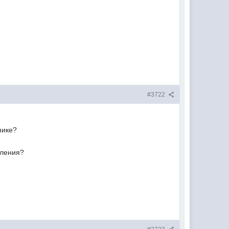
#3722
нике?
еления?