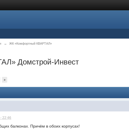
и
→
ЖК «Комфортный КВАРТАЛ»
АЛ» Домстрой-Инвест
»
- 22:46
общих балконах. Причём в обоих корпусах!