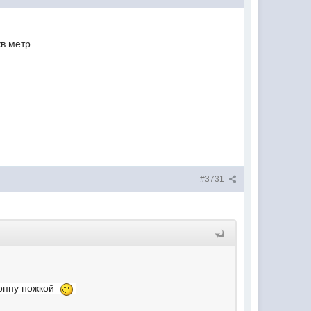
кв.метр
#3731
 топну ножкой