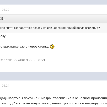
- 03:20
:33:
у нас лифты заработают? сразу же или через год-другой после вселения?
азу.
по шахматке ажно через стенку.
л Yojig: 20 October 2013 - 03:21
- 08:24
дь квартиры почти на 3 метра. Увеличение в основном произошло за 
 Допник с ДС я еще не подписывал, планирую попасть в квартиру пос