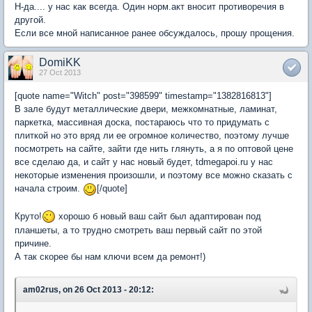
Н-да.... у нас как всегда. Один норм.акт вносит противоречия в
другой.
Если все мной написанное ранее обсуждалось, прошу прощения.
DomiKK
27 Oct 2013
[quote name="Witch" post="398599" timestamp="1382816813"]
В зале будут металлические двери, межкомнатные, ламинат,
паркетка, массивная доска, постараюсь что то придумать с
плиткой но это вряд ли ее огромное количество, поэтому лучше
посмотреть на сайте, зайти где нить глянуть, а я по оптовой цене
все сделаю да, и сайт у нас новый будет, tdmegapoi.ru у нас
некоторые изменения произошли, и поэтому все можно сказать с
начала строим.
[/quote]
Круто!
хорошо б новый ваш сайт был адаптирован под
планшеты, а то трудно смотреть ваш первый сайт по этой
причине.
А так скорее бы нам ключи всем да ремонт!)
am02rus, on 26 Oct 2013 - 20:12: