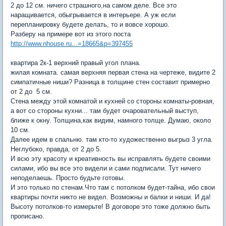
2 до 12 см. ничего страшного,на самом деле. Все это
наращивается, обыгрывается в интерьере. А уж если
перепланировку будете делать, то и вовсе хорошо.
Разберу на примере вот из этого поста
http://www.nhouse.ru...=18665&p=397455
квартира 2к-1 верхний правый угол плана.
жилая комната. самая верхняя первая стена на чертеже, видите 2
симпатичные ниши? Разница в толщине стен составит примерно
от 2 до 5 см.
Стена между этой комнатой и кухней со стороны комнаты-ровная,
а вот со стороны кухни... там будет очаровательный выступ,
ближе к окну. Толщина,как видим, намного толще. Думаю, около
10 см.
Далее идем в спальню. там кто-то художественно выгрыз 3 угла.
Неглубоко, правда, от 2 до 5.
И всю эту красоту и креативность вы исправлять будете своими
силами, ибо вы все это видели и сами подписали. Тут ничего
неподелаешь. Просто будьте готовы.
И это только по стенам.Что там с потолком будет-тайна, ибо свои
квартиры почти никто не видел. Возможны и балки и ниши. И да!
Высоту потолков-то измерьте! В договоре это тоже должно быть
прописано.