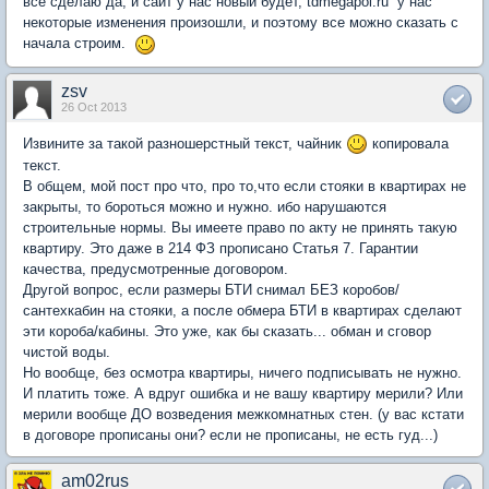
все сделаю да, и сайт у нас новый будет, tdmegapoi.ru у нас
некоторые изменения произошли, и поэтому все можно сказать с
начала строим.
zsv
26 Oct 2013
Извините за такой разношерстный текст, чайник
копировала
текст.
В общем, мой пост про что, про то,что если стояки в квартирах не
закрыты, то бороться можно и нужно. ибо нарушаются
строительные нормы. Вы имеете право по акту не принять такую
квартиру. Это даже в 214 ФЗ прописано Статья 7. Гарантии
качества, предусмотренные договором.
Другой вопрос, если размеры БТИ снимал БЕЗ коробов/
сантехкабин на стояки, а после обмера БТИ в квартирах сделают
эти короба/кабины. Это уже, как бы сказать... обман и сговор
чистой воды.
Но вообще, без осмотра квартиры, ничего подписывать не нужно.
И платить тоже. А вдруг ошибка и не вашу квартиру мерили? Или
мерили вообще ДО возведения межкомнатных стен. (у вас кстати
в договоре прописаны они? если не прописаны, не есть гуд...)
am02rus