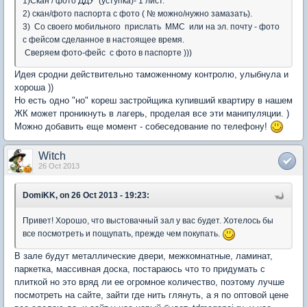
1)Скан / фото ДДУ (уступка)- 1 лист.
2) скан/фото паспорта с фото ( № можно/нужно замазать).
3) Со своего мобильного прислать ММС или на эл. почту - фото
с фейсом сделанное в настоящее время.
Сверяем фото-фейс с фото в паспорте )))
Идея сродни действительно таможенному контролю, улыбнула и
хороша ))
Но есть одно "но" кореш застройщика купивший квартиру в нашем
ЖК может проникнуть в лагерь, проделая все эти манипуляции. )
Можно добавить еще момент - собеседование по телефону!
Witch
26 Oct 2013
DomiKK, on 26 Oct 2013 - 19:23:
Привет! Хорошо, что выстовачный зал у вас будет. Хотелось бы
все посмотреть и пощупать, прежде чем покупать.
В зале будут металлические двери, межкомнатные, ламинат,
паркетка, массивная доска, постараюсь что то придумать с
плиткой но это вряд ли ее огромное количество, поэтому лучше
посмотреть на сайте, зайти где нить глянуть, а я по оптовой цене