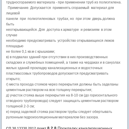
трудносгораемого материала - при применении труб из полиэтилена.
Примечание. Допускается применять сгораемый материал для
лицевой
панели при полиэтиленовых трубах, но при этом дверь должна
быть
неоткрывающейся. Для доступа к арматуре и ревизиям в этом
случае
необходимо предусматривать устройство открывающихся люков
площадью
не более 0,1 кв.м с крышками;
в) в подвалах зданий при отсутствии в них производственных
складских и служебных помещений, а также на чердаках и в санузлах
жилых зданий прокладку канализационных и водосточных
пластмассовых трубопроводов допускается предусматривать
открыто;
г) места прохода стояков через перекрытия должны быть заделаны
цементным раствором на всю толщину перекрытия;
д) участок стояка выше перекрытия на 8-10 см (до горизонтального
отводного трубопровода) следует защищать цементным раствором
толщиной 2-3 см;
е) перед заделкой стояка раствором трубы следует обертывать
рулонным гидроизоляционным материалом без зазора.
8.2.8
Прокладку канализационных
СП 30.13330.2012 пункт