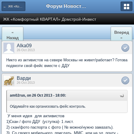
Форум Новостройки
← ЖК «Комфортный КВАРТАЛ»
ЖК «Комфортный КВАРТАЛ» Домстрой-Инвест
«
Вперед
Назад
»
Alka09
26 Oct 2013
Никто из активистов на севере Москвы не живет/работает? Готова
подвезти свой фейс вместе с ДДУ
Варди
26 Oct 2013
am02rus, on 26 Oct 2013 - 18:00:
Обдумайте как организовать фейс контроль.
У меня идея для активистов
1)Скан / фото ДДУ (уступка)- 1 лист.
2) скан/фото паспорта с фото ( № можно/нужно замазать).
3) Со своего мобильного прислать ММС или на эл. почту -