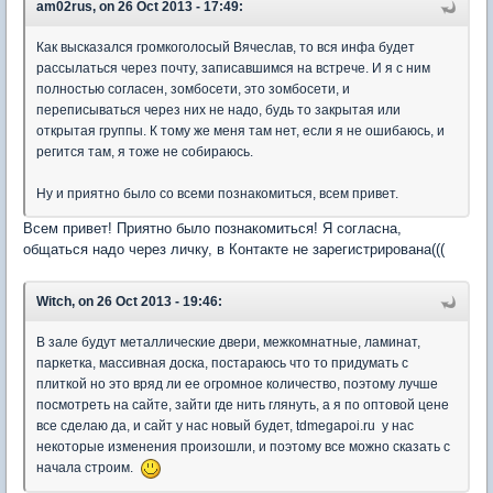
am02rus, on 26 Oct 2013 - 17:49:
Как высказался громкоголосый Вячеслав, то вся инфа будет
рассылаться через почту, записавшимся на встрече. И я с ним
полностью согласен, зомбосети, это зомбосети, и
переписываться через них не надо, будь то закрытая или
открытая группы. К тому же меня там нет, если я не ошибаюсь, и
регится там, я тоже не собираюсь.
Ну и приятно было со всеми познакомиться, всем привет.
Всем привет! Приятно было познакомиться! Я согласна,
общаться надо через личку, в Контакте не зарегистрирована(((
Witch, on 26 Oct 2013 - 19:46:
В зале будут металлические двери, межкомнатные, ламинат,
паркетка, массивная доска, постараюсь что то придумать с
плиткой но это вряд ли ее огромное количество, поэтому лучше
посмотреть на сайте, зайти где нить глянуть, а я по оптовой цене
все сделаю да, и сайт у нас новый будет, tdmegapoi.ru у нас
некоторые изменения произошли, и поэтому все можно сказать с
начала строим.