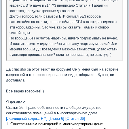
строительные нормы. Вы имеете право по акту не принять такую
квартиру. Это даже в 214 ФЗ прописано Статья 7. Гарантии
качества, предусмотренные договором.
Другой вопрос, если размеры БТИ снимал БЕЗ коробов/
сантехкабин на стояки, а после обмера БТИ в квартирах сделают
эти короба/кабины. Это уже, как бы сказать... обман и сговор
чистой воды.
Но вообще, без осмотра квартиры, ничего подписывать не нужно.
И платить тоже. А вдруг ошибка и не вашу квартиру мерили? Или
мерили вообще ДО возведения межкомнатных стен. (у вас кстати
в договоре прописаны они? если не прописаны, не есть гуд...)
Да спасибо за этот текст на форуме! Он у меня был на встрече
вчерашней в отксерокопированном виде, общались бурно, не
доставала.
Все верно говорите! )
Я добавлю:
Статья 36. Право собственности на общее имущество
собственников помещений в многоквартирном доме
[Жилищный кодекс РФ]
[Глава 6]
[Статья 36]
1. Собственникам помещений в многоквартирном доме