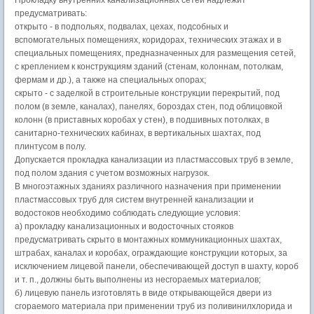
предусматривать:
открыто - в подпольях, подвалах, цехах, подсобных и
вспомогательных помещениях, коридорах, технических этажах и в
специальных помещениях, предназначенных для размещения сетей,
с креплением к конструкциям зданий (стенам, колоннам, потолкам,
фермам и др.), а также на специальных опорах;
скрыто - с заделкой в строительные конструкции перекрытий, под
полом (в земле, каналах), панелях, бороздах стен, под облицовкой
колонн (в приставных коробах у стен), в подшивных потолках, в
санитарно-технических кабинах, в вертикальных шахтах, под
плинтусом в полу.
Допускается прокладка канализации из пластмассовых труб в земле,
под полом здания с учетом возможных нагрузок.
В многоэтажных зданиях различного назначения при применении
пластмассовых труб для систем внутренней канализации и
водостоков необходимо соблюдать следующие условия:
а) прокладку канализационных и водосточных стояков
предусматривать скрыто в монтажных коммуникационных шахтах,
штрабах, каналах и коробах, ограждающие конструкции которых, за
исключением лицевой панели, обеспечивающей доступ в шахту, короб
и т. п., должны быть выполнены из несгораемых материалов;
б) лицевую панель изготовлять в виде открывающейся двери из
сгораемого материала при применении труб из поливинилхлорида и