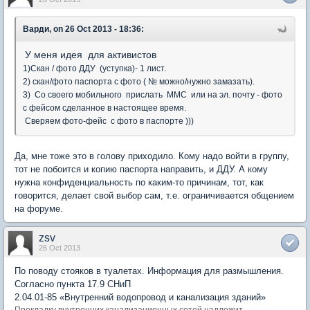
Варди, on 26 Oct 2013 - 18:36:
У меня идея для активистов
1)Скан / фото ДДУ (уступка)- 1 лист.
2) скан/фото паспорта с фото ( № можно/нужно замазать).
3) Со своего мобильного прислать ММС или на эл. почту - фото
с фейсом сделанное в настоящее время.
Сверяем фото-фейс с фото в паспорте )))
Да, мне тоже это в голову приходило. Кому надо войти в группу,
тот не побоится и копию паспорта направить, и ДДУ. А кому
нужна конфиденциальность по каким-то причинам, тот, как
говорится, делает свой выбор сам, т.е. ограничивается общением
на форуме.
zsv
26 Oct 2013
По поводу стояков в туалетах. Информация для размышления.
Согласно пункта 17.9 СНиП
2.04.01-85 «Внутренний водопровод и канализация зданий»
Прокладку внутренних канализационных сетей надлежит