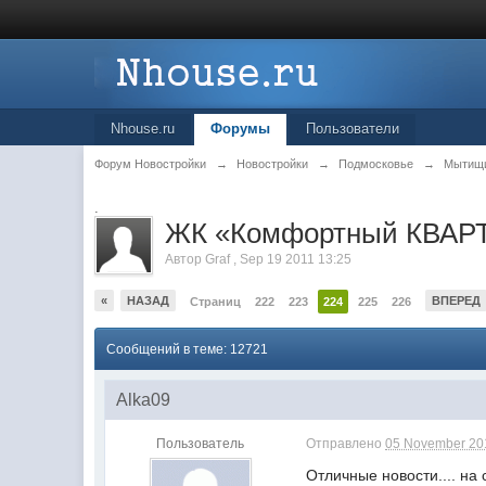
Nhouse.ru
Форумы
Пользователи
Форум Новостройки
→
Новостройки
→
Подмосковье
→
Мытищ
.
ЖК «Комфортный КВАРТ
Автор
Graf
,
Sep 19 2011 13:25
«
НАЗАД
ВПЕРЕД
Страниц
222
223
224
225
226
Сообщений в теме: 12721
Alka09
Пользователь
Отправлено
05 November 201
Отличные новости.... на