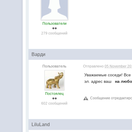
Пользователи
279 сообщений
Варди
Пользователь
Отправлено
05 November 201
Уважаемые соседи! Все к
эл. адрес ваш
на люб
Постоялец
Сообщение отредактиров
602 сообщений
LiluLand