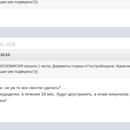
ации уже подведены")))
3 - 20:56
 16:22:
"ГОСКОМИСИЯ прошла 1 числа. Документы отданы в Госстройнадзор. Ждем ак
ации уже подведены")))
, не уж то все смогли сделать?.....
недоделок, в течении 18 мес. будут доустранять, а енам комуналка у
все!