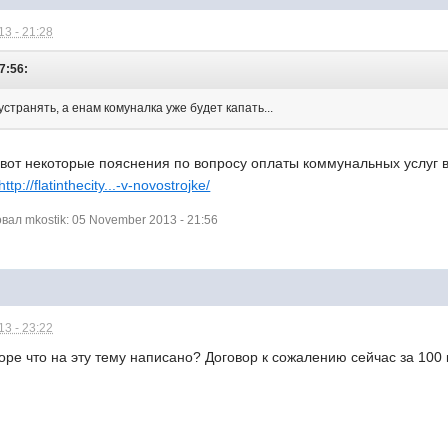
3 - 21:28
7:56:
устранять, а енам комуналка уже будет капать...
 вот некоторые пояснения по вопросу оплаты коммунальных услуг 
http://flatinthecity...-v-novostrojke/
ал mkostik: 05 November 2013 - 21:56
3 - 23:22
оре что на эту тему написано? Договор к сожалению сейчас за 100 к