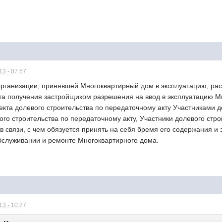
3 - 07:57
 организации, принявшей Многоквартирный дом в эксплуатацию, ра
та получения застройщиком разрешения на ввод в эксплуатацию М
та долевого строительства по передаточному акту Участниками до
го строительства по передаточному акту, Участники долевого стро
 в связи, с чем обязуется принять на себя бремя его содержания и
обслуживании и ремонте Многоквартирного дома.
3 - 10:27