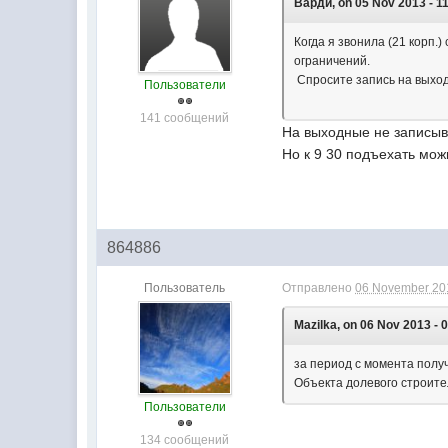
Варди, on 05 Nov 2013 - 11
Когда я звонила (21 корп.
ограничений.
Спросите запись на выход
Пользователи
141 сообщений
На выходные не записыв
Но к 9 30 подъехать мож
864886
Пользователь
Отправлено
06 November 201
Mazilka, on 06 Nov 2013 - 
за период с момента полу
Объекта долевого строите
Пользователи
134 сообщений