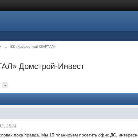
и
→
ЖК «Комфортный КВАРТАЛ»
АЛ» Домстрой-Инвест
»
3 - 15:24
 словах пока правда. Мы 15 планируем посетить офис ДС, интересно,