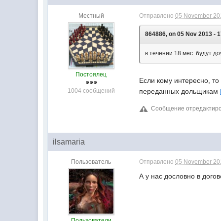
Местный
Отправлено
05 November 201
864886, on 05 Nov 2013 - 1
в течении 18 мес. будут до
Постоялец
Если кому интересно, то
1004 сообщений
переданных дольщикам
Сообщение отредактиров
ilsamaria
Пользователь
Отправлено
05 November 201
А у нас дословно в догов
Пользователи