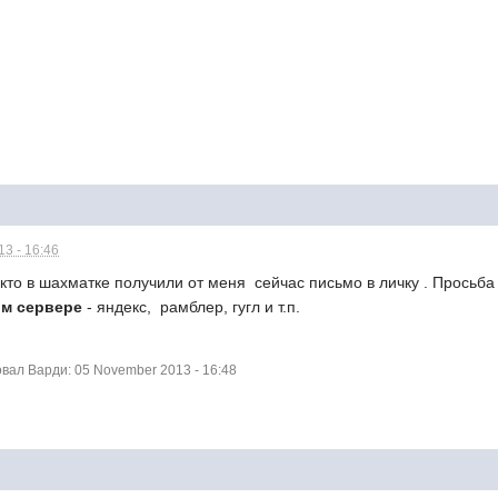
3 - 16:46
то в шахматке получили от меня сейчас письмо в личку . Просьба о
ом сервере
- яндекс, рамблер, гугл и т.п.
ал Варди: 05 November 2013 - 16:48