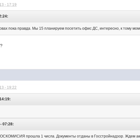
3 - 17:19
2:24:
ловах пока правда. Мы 15 планируем посетить офис ДС, интересно, к тому моме
 ?
3 - 19:22
 14:19:
- 07:28:
"ГОСКОМИСИЯ прошла 1 числа. Документы отданы в Госстройнадзор. Ждем ак