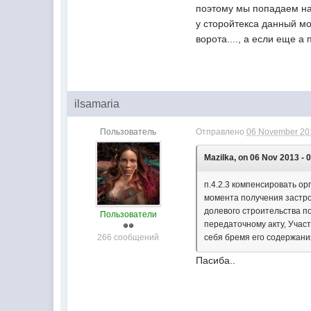
поэтому мы попадаем на 
у сторойтекса данный мо
ворота...., а если еще а
ilsamaria
Пользователь
Отправлено
06 November 201
Mazilka, on 06 Nov 2013 - 
п.4.2.3 компенсировать о
момента получения застро
долевого строительства п
Пользователи
передаточному акту, Участ
266 сообщений
себя бремя его содержани
Пасиба..