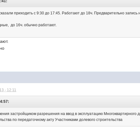
:41:
) сказали приходить с 9:30 до 17:45. Работают до 18ч. Предварительно запис
ные, до 16ч. обычно работают.
ают.
но
3 - 12:11
04:57:
чения застройщиком разрешения на ввод в эксплуатацию Многоквартирного д
льства по передаточному акту Участниками долевого строительства