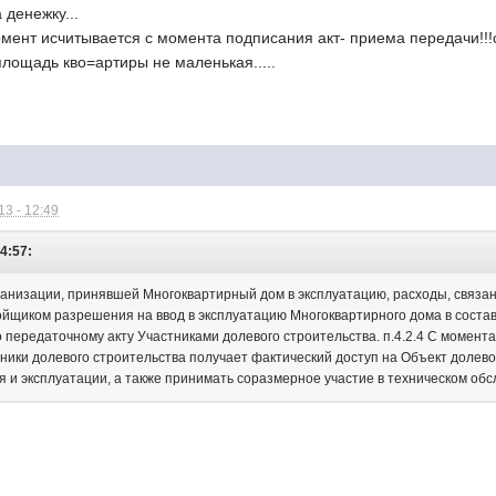
денежку...
мент исчитывается с момента подписания акт- приема передачи!!!с
 площадь кво=артиры не маленькая.....
3 - 12:49
04:57:
рганизации, принявшей Многоквартирный дом в эксплуатацию, расходы, связа
йщиком разрешения на ввод в эксплуатацию Многоквартирного дома в соста
о передаточному акту Участниками долевого строительства. п.4.2.4 С момент
ники долевого строительства получает фактический доступ на Объект долевог
я и эксплуатации, а также принимать соразмерное участие в техническом об