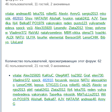
46 пользователей, 11 гостей, 2 анонимных
vitalar
,
andreas40
,
leka701
,
roller81
,
Alexkr
,
AnnyG
,
sergio2013
,
mko
stik
,
482810
,
Shsv
,
НАТАЛИ
,
AlishaK
,
lyuskin
,
natali2411
,
AJV
,
Tase
4ka
,
Ilji4
,
Belka87
,
PQ1979
,
vakoryakin
,
reden
,
pusto123
,
yuliyamedv
edeva
,
spock
,
yp1i
,
Alex315920
,
Lesendiy
,
Zlata2012
,
Vinec
,
polyme
w
,
Vladimir372
,
RaVdU
,
natalyserebrov
,
MBR
,
vikka
,
olena73
,
Ivashki
,
ALDI
,
NATU
,
ULIYA
,
bsurfer
,
elemental
,
BensonSR
,
LenorCHIK
,
Bib
ys
,
LiluLand
Количество пользователей, просматривающих этот форум: 62
41 пользователей, 21 гостей, 0 анонимных
vitalar
,
Alex315920
,
KaKtuC
,
OlegAMT
,
Ira2302
,
Graf
,
elen730
,
Vladimir372
,
spock
,
482810
,
focusnik
,
revizor
,
NATU
,
alexsukhin
o
,
LenorCHIK
,
lepsus
,
STIG221
,
Cyxa
,
roller81
,
niki25
,
Alexkr
,
se
rgio2013
,
pbtf
,
natali2411
,
Zlata2012
,
Ilji4
,
leka701
,
reden
,
yuliya
medvedeva
,
vakoryakin
,
Tase4ka
,
mkostik
,
MblTuLLju2013
,
Wit
ch
,
PQ1979
,
AlishaK
,
Belka87
,
AJV
,
НАТАЛИ
,
andreas40
,
Anny
G