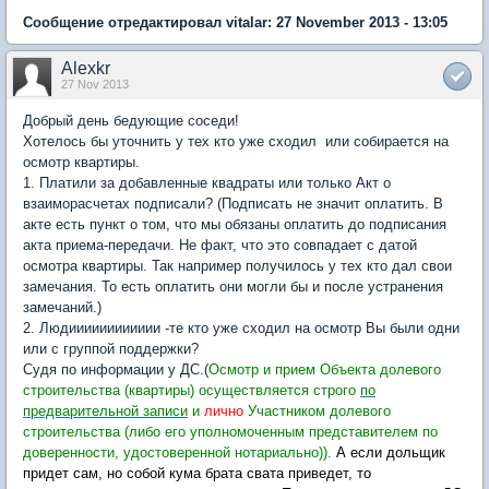
Сообщение отредактировал vitalar: 27 November 2013 - 13:05
Alexkr
27 Nov 2013
Добрый день бедующие соседи!
Хотелось бы уточнить у тех кто уже сходил или собирается на
осмотр квартиры.
1. Платили за добавленные квадраты или только Акт о
взаиморасчетах подписали? (Подписать не значит оплатить. В
акте есть пункт о том, что мы обязаны оплатить до подписания
акта приема-передачи. Не факт, что это совпадает с датой
осмотра квартиры. Так например получилось у тех кто дал свои
замечания. То есть оплатить они могли бы и после устранения
замечаний.)
2. Людииииииииииии -те кто уже сходил на осмотр Вы были одни
или с группой поддержки?
Судя по информации у ДС.(
Осмотр и прием Объекта долевого
строительства (квартиры) осуществляется строго
по
предварительной записи
и
лично
Участником долевого
строительства (либо его уполномоченным представителем по
доверенности, удостоверенной нотариально)).
А если дольщик
придет сам, но собой кума брата свата приведет, то