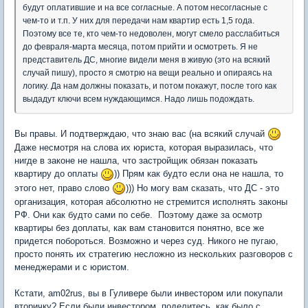
будут оплатившие и на все согласные. А потом несогласные с
чем-то и т.п. У них для передачи нам квартир есть 1,5 года.
Поэтому все те, кто чем-то недоволен, могут смело расслабиться
до февраля-марта месяца, потом прийти и осмотреть. Я не
представитель ДС, многие видели меня в живую (это на всякий
случай пишу), просто я смотрю на вещи реально и опираясь на
логику. Да нам должны показать, и потом покажут, после того как
выдадут ключи всем нуждающимся. Надо лишь подождать.
Вы правы. И подтверждаю, что знаю вас (на всякий случай
Даже несмотря на слова их юриста, которая выразилась, что
нигде в законе не нашла, что застройщик обязан показать
квартиру до оплаты
)) Прям как будто если она не нашла, то
этого нет, право слово
))) Но могу вам сказать, что ДС - это
организация, которая абсолютно не стремится исполнять законы
РФ. Они как будто сами по себе. Поэтому даже за осмотр
квартиры без доплаты, как вам становится понятно, все же
придется побороться. Возможно и через суд. Никого не пугаю,
просто понять их стратегию несложно из нескольких разговоров с
менеджерами и с юристом.
Кстати, am02rus, вы в Гуливере были инвестором или покупали
вторичку? Если были инвестором, поделитесь, как было с