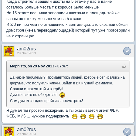
Когда строители зашили шахты на 5 этаже у вас в ванне
осталось больше места т к коробов было меньше
На 15 этаже все ниши заполнили шахтами и площадь той же
ванны по стояку меньше чем на 5 этаже.
И 2/3 ни при чем по отношению к вентиляции. это скрытый обман
домстроя (из-за переводаплощадей) который тут уже проговорили
на х страницах
am02rus
29 Nov 2013
Mephisto, on 29 Nov 2013 - 07:47:
Да какие проблемы? Проманиторь людей, которые отписались на
форуме, что получили ключи. Зайди в ВК и узнай фамилию.
Сравни с шахматкой и вперёд!
Думаю никто не обидеться!
Сам думал сегодня пройтись-посмотреть!
Я думал ты простой пожарный, а ты оказывается агент ФБР,
ФСБ, МИ5 ... нужное подчеркнуть
am02rus
29 Nov 2013