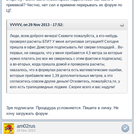
приемкой? Честно, нет сил и времени перерывать их форум по
ЦГ.
VVVVV, on 29 Nov 2013 - 17:52:
Люди, всем доброго вечера! Скажите пожалуйста, а кто-нибудь
проверял расчеты БТИ? У меня ахтунговая ситуация!!! Сегодня
пришла в офис Домстроя подписывать Акт сверки площадей... Во-
первых, не ожидала, что у меня прибавятся 4,5 метра за которые
нужно платить (но все же смирилась с этим фактом и подписала),
а во-вторых, когда пришла домой и проверила расчеты,
оказалось, что в формулах расчета есть математические ошибки,
которые прибавили мне 1,39 дополнительных метров, а это
согласитесь совсем другие деньги! Отзовитесь, пожалуйста,те, у
кого есть трапецевидные лоджии. Скорее всего и вас надули!
Зря подписали. Процедура усложняется. Пишите в личку. Не
хочу загружать форум.
am02rus
29 Nov 2013