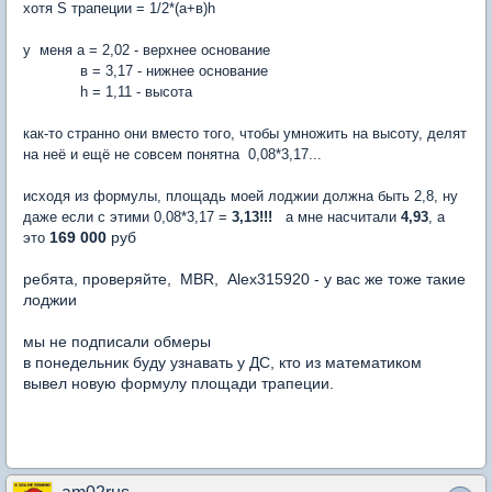
хотя S трапеции = 1/2*(а+в)h
у меня а = 2,02 - верхнее основание
в = 3,17 - нижнее основание
h = 1,11 - высота
как-то странно они вместо того, чтобы умножить на высоту, делят
на неё и ещё не совсем понятна 0,08*3,17...
исходя из формулы, площадь моей лоджии должна быть 2,8, ну
даже если с этими 0,08*3,17 =
3,13!!!
а мне насчитали
4,93
, а
169 000
руб
это
ребята, проверяйте, MBR, Alex315920 - у вас же тоже такие
лоджии
мы не подписали обмеры
в понедельник буду узнавать у ДС, кто из математиком
вывел новую формулу площади трапеции.