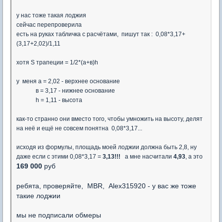
у нас тоже такая лоджия
сейчас перепроверила
есть на руках табличка с расчётами, пишут так : 0,08*3,17+
(3,17+2,02)/1,11
хотя S трапеции = 1/2*(а+в)h
у меня а = 2,02 - верхнее основание
в = 3,17 - нижнее основание
h = 1,11 - высота
как-то странно они вместо того, чтобы умножить на высоту, делят
на неё и ещё не совсем понятна 0,08*3,17...
исходя из формулы, площадь моей лоджии должна быть 2,8, ну
даже если с этими 0,08*3,17 =
3,13!!!
а мне насчитали
4,93
, а это
169 000
руб
ребята, проверяйте, MBR, Alex315920 - у вас же тоже
такие лоджии
мы не подписали обмеры