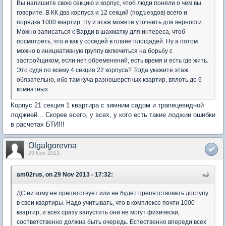
Вы напишите свою секцию и корпус, чтоб люди поняли о чем вы
говорите. В КК два корпуса и 12 секций (подъездов) всего и
порядка 1000 квартир. Ну и этаж можете уточнить для верности.
Можно записаться к Варди в шахматку для интереса, чтоб
посмотреть, что и как у соседей в плане площадей. Ну а потом
можно в инициативную группу включиться на борьбу с
застройщиком, если нет обременений, есть время и есть где жить.
Это судя по всему 4 секция 22 корпуса? Тогда укажите этаж
обязательно, ибо там куча разношерстных квартир, вплоть до 6
комнатных.
Корпус 21 секция 1 квартира с зимним садом и трапецевидной
лоджией... Скорее всего, у всех, у кого есть такие лоджии ошибки
в расчетах БТИ!!!
OlgaIgorevna
29 Nov 2013
am02rus, on 29 Nov 2013 - 17:32:
ДС ни кому не препятствует или не будет препятствовать доступу
в свои квартиры. Надо учитывать, что в комплексе почти 1000
квартир, и всех сразу запустить они не могут физически,
соответственно должна быть очередь. Естественно впереди всех