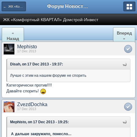
Форум Новостройки
← ЖК «Комфортный КВАРТАЛ»
ЖК «Комфортный КВАРТАЛ» Домстрой-Инвест
«
Вперед
Назад
»
Mephisto
17 Dec 2013
Disah, on 17 Dec 2013 - 19:37:
Лучше с этим на нашем форуме не спорить
Категорически против!!!!
Давайте спорить!
ZvezdDochka
17 Dec 2013
Mephisto, on 17 Dec 2013 - 19:25:
,
...
А
дальше
закружило
понесло