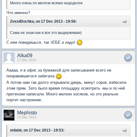
Много очень по мелочи всяких недоделок
Что именно?
ZvezdDochka, on 17 Dec 2013 - 19:56:
Сама не знаю как я все это выдерживаю)
С кем поведёшься, так тЕБЕ и надо!
Alka09
17 Dec 2013
Ааааа, я в офис за бумажкой для записывания всего не
понравившегося забегала
А потом нам так долго открывали дверь, минут сорок, взбесили
этим прям. Зато было время площадку осмотреть -мы и по ней
претензии написали. Много мелких косяков, но это реально
портит настроение.
Mephisto
17 Dec 2013
milabir, on 17 Dec 2013 - 19:53: