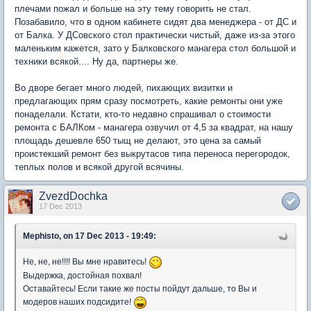
плечами пожал и больше на эту тему говорить не стал.
Позабавило, что в одном кабинете сидят два менеджера - от ДС и
от Балка. У ДСовского стол практически чистый, даже из-за этого
маленьким кажется, зато у Балковского манагера стол большой и
техники всякой.... Ну да, партнеры же.
Во дворе бегает много людей, пихающих визитки и
предлагающих прям сразу посмотреть, какие ремонты они уже
понаделали. Кстати, кто-то недавно спрашивал о стоимости
ремонта с БАЛКом - манагера озвучил от 4,5 за квадрат, на нашу
площадь дешевле 650 тыщ не делают, это цена за самый
проистекший ремонт без выкрутасов типа переноса перегородок,
теплых полов и всякой другой всячины.
ZvezdDochka
17 Dec 2013
Mephisto, on 17 Dec 2013 - 19:49:
Не, не, не!!!! Вы мне нравитесь!
Выдержка, достойная похвал!
Оставайтесь! Если такие же посты пойдут дальше, то Вы и
модеров наших подсидите!