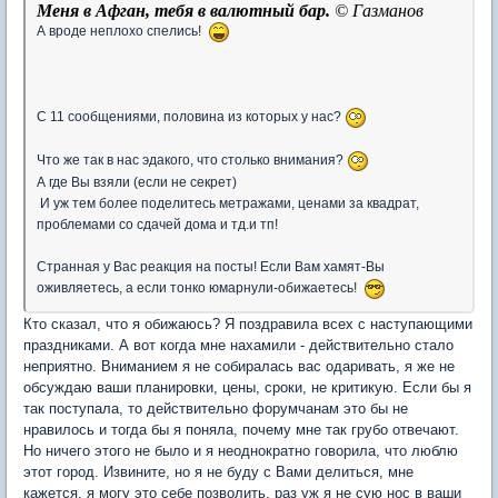
Меня в Афган, тебя в валютный бар.
© Газманов
А вроде неплохо спелись!
С 11 сообщениями, половина из которых у нас?
Что же так в нас эдакого, что столько внимания?
А где Вы взяли (если не секрет)
И уж тем более поделитесь метражами, ценами за квадрат,
проблемами со сдачей дома и тд.и тп!
Странная у Вас реакция на посты! Если Вам хамят-Вы
оживляетесь, а если тонко юмарнули-обижаетесь!
Кто сказал, что я обижаюсь? Я поздравила всех с наступающими
праздниками. А вот когда мне нахамили - действительно стало
неприятно. Вниманием я не собиралась вас одаривать, я же не
обсуждаю ваши планировки, цены, сроки, не критикую. Если бы я
так поступала, то действительно форумчанам это бы не
нравилось и тогда бы я поняла, почему мне так грубо отвечают.
Но ничего этого не было и я неоднократно говорила, что люблю
этот город. Извините, но я не буду с Вами делиться, мне
кажется, я могу это себе позволить, раз уж я не сую нос в ваши