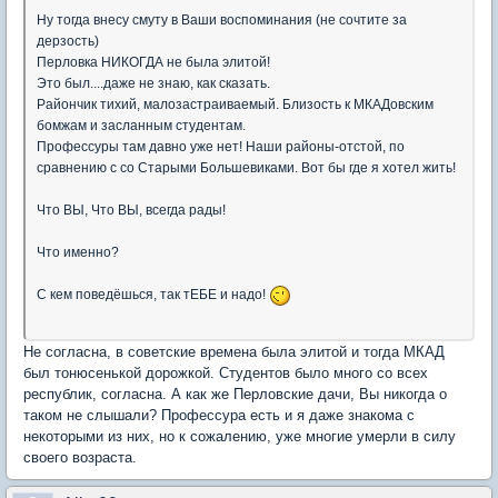
Ну тогда внесу смуту в Ваши воспоминания (не сочтите за
дерзость)
Перловка НИКОГДА не была элитой!
Это был....даже не знаю, как сказать.
Райончик тихий, малозастраиваемый. Близость к МКАДовским
бомжам и засланным студентам.
Профессуры там давно уже нет! Наши районы-отстой, по
сравнению с со Старыми Большевиками. Вот бы где я хотел жить!
Что ВЫ, Что ВЫ, всегда рады!
Что именно?
С кем поведёшься, так тЕБЕ и надо!
Не согласна, в советские времена была элитой и тогда МКАД
был тонюсенькой дорожкой. Студентов было много со всех
республик, согласна. А как же Перловские дачи, Вы никогда о
таком не слышали? Профессура есть и я даже знакома с
некоторыми из них, но к сожалению, уже многие умерли в силу
своего возраста.