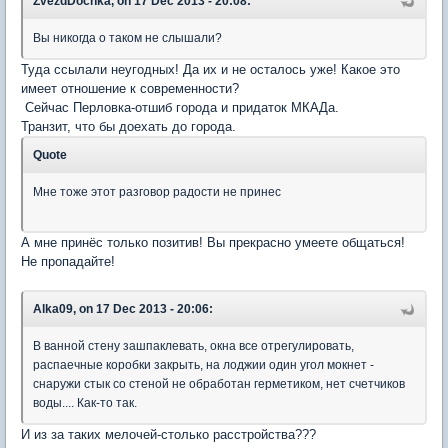
ZvezdDochka, on 17 Dec 2013 - 20:08:
Вы никогда о таком не слышали?
Туда ссылали неугодных! Да их и не осталось уже! Какое это
имеет отношение к современности?
Сейчас Перловка-отшиб города и придаток МКАДа.
Транзит, что бы доехать до города.
Quote
Мне тоже этот разговор радости не принес
А мне принёс только позитив! Вы прекрасно умеете общаться!
Не пропадайте!
Alka09, on 17 Dec 2013 - 20:06:
В ванной стену зашпаклевать, окна все отрегулировать,
распаечные коробки закрыть, на лоджии один угол мокнет -
снаружи стык со стеной не обработан герметиком, нет счетчиков
воды.... Как-то так.
И из за таких мелочей-столько расстройства???