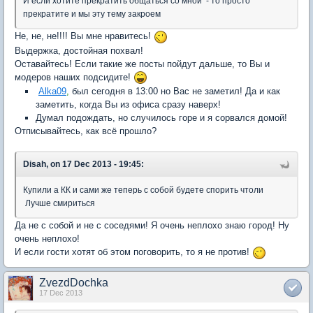
И если хотите прекратить общаться со мной - то просто
прекратите и мы эту тему закроем
Не, не, не!!!! Вы мне нравитесь!
Выдержка, достойная похвал!
Оставайтесь! Если такие же посты пойдут дальше, то Вы и
модеров наших подсидите!
Alka09
,
был сегодня в 13:00 но Вас не заметил! Да и как
заметить, когда Вы из офиса сразу наверх!
Думал подождать, но случилось горе и я сорвался домой!
Отписывайтесь, как всё прошло?
Disah, on 17 Dec 2013 - 19:45:
Купили а КК и сами же теперь с собой будете спорить чтоли
Лучше смириться
Да не с собой и не с соседями! Я очень неплохо знаю город! Ну
очень неплохо!
И если гости хотят об этом поговорить, то я не против!
ZvezdDochka
17 Dec 2013