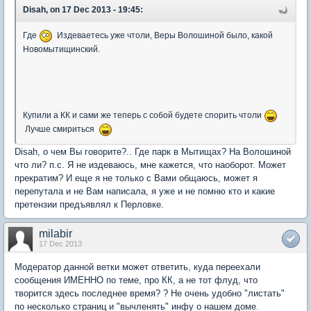
Disah, on 17 Dec 2013 - 19:45:
Где
Издеваетесь уже чтоли, Веры Волошиной было, какой
Новомытищинский.
Купили а КК и сами же теперь с собой будете спорить чтоли
Лучше смириться
Disah, о чем Вы говорите?.. Где парк в Мытищах? На Волошиной
что ли? п.с. Я не издеваюсь, мне кажется, что наоборот. Может
прекратим? И еще я не только с Вами общаюсь, может я
перепутала и не Вам написала, я уже и не помню кто и какие
претензии предъявлял к Перловке.
milabir
17 Dec 2013
Модератор данной ветки может ответить, куда переехали
сообщения ИМЕННО по теме, про КК, а не тот флуд, что
творится здесь последнее время? ? Не очень удобно "листать"
по несколько страниц и "вычленять" инфу о нашем доме.