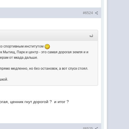
#6524
м со спортивным институтом
ек Мытищ, Парк и центр - это самая дорогая земля и и
ьерам от мкада дальше.
прямо медленно, но без остановок, а вот спуск стоял.
шкой.
огая, ценник гнут дорогой ? и итог ?
#6525