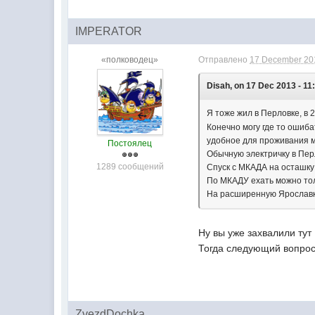
IMPERATOR
«полководец»
Отправлено
17 December 201
Disah, on 17 Dec 2013 - 11
Я тоже жил в Перловке, в
Конечно могу где то ошиба
удобное для проживания м
Постоялец
Обычную электричку в Перл
1289 сообщений
Спуск с МКАДА на осташку 
По МКАДУ ехать можно толь
На расширенную Ярославку
Ну вы уже захвалили тут 
Тогда следующий вопрос ,
ZvezdDochka