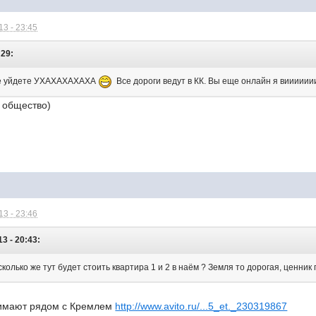
3 - 23:45
:29:
 не уйдете УХАХАХАХАХА
Все дороги ведут в КК. Вы еще онлайн я виииии
е общество)
3 - 23:46
3 - 20:43:
колько же тут будет стоить квартира 1 и 2 в наём ? Земля то дорогая, ценник 
нимают рядом с Кремлем
http://www.avito.ru/...5_et._230319867