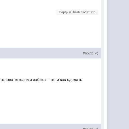
Варди и Disah любят это
#6522
голова мыслями забита - что и как сделать.