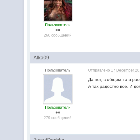
Пользователи
266 сообщений
Alka09
Пользователь
Отправлено
17 December 201
Да нет, в общем-то и рас
А так радостно все. И д
Пользователи
279 сообщений