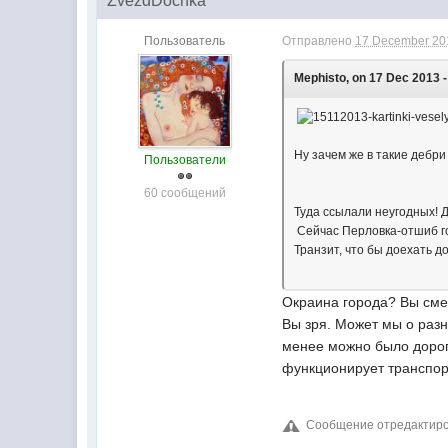
ZvezdDochka
Пользователь
Отправлено
17 December 201
Mephisto, on 17 Dec 2013 -
Ну зачем же в такие дебри
Пользователи
60 сообщений
Туда ссылали неугодных! Д
Сейчас Перловка-отшиб г
Транзит, что бы доехать до
Окраина города? Вы сме
Вы зря. Может мы о разн
менее можно было дорогу
функционирует транспор
Сообщение отредактиров