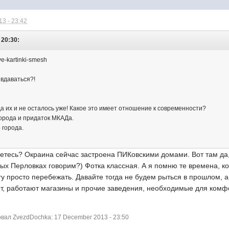
3 - 23:42
 20:30:
 вдаваться?!
а их и не осталось уже! Какое это имеет отношение к современности?
орода и придаток МКАДа.
 города.
етесь? Окраина сейчас застроена ПИКовскими домами. Вот там да,
ых Перловках говорим?) Фотка классная. А я помню те времена, к
 просто перебежать. Давайте тогда не будем рыться в прошлом, а 
т, работают магазины и прочие заведения, необходимые для комф
ал ZvezdDochka: 17 December 2013 - 23:50