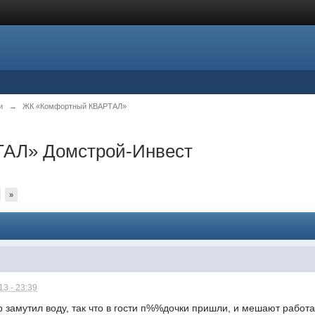
и
→
ЖК «Комфортный КВАРТАЛ»
АЛ» Домстрой-Инвест
»
3 - 23:39
р замутил воду, так что в гости п%%дочки пришли, и мешают работа