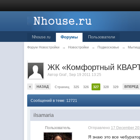
Nhouse.ru
Форумы
Пользователи
Форум Новостройки
→
Новостройки
→
Подмосковье
→
Мытищ
.
ЖК «Комфортный КВАРТ
Автор
Graf
,
Sep 19 2011 13:25
«
НАЗАД
ВПЕРЕД
Страниц
325
326
327
328
329
Сообщений в теме: 12721
ilsamaria
Пользователь
Отправлено
17 December 201
Я знаю это все чебурато