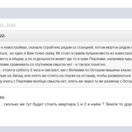
3 - 23:43
:22:
 2-х новостройках, сначало стройтекс рядом со станцией, потом мортон рядо
ться, но одно я Вам точно скажу, КК стоит в самом лучшем месте из новостро
есто в общем, а по отдельности может где то и хуже Перловки, например кур
овке сравнивать со спутником смысла нет - и так все понятно.
- стоял в субботу 3 часа и смотрел, как с Волковки по Осташки машины ехали 
ко на Запад, или опять же стоять на спуске на осташку, чтобы развернуться.
 ехать с Перловки вообще смысла нет, опять же через ту же развязку с Оста
КК.
 сколько же тут будет стоить квартира 1 и 2 в наём ? Земля то дор