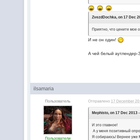
ZvezdDochka, on 17 Dec 20
Приятно, что цените мое 
И не он один!
А чей белый аутлендер-
ilsamaria
Пользователь
Отправлено
17 December 201
Mephisto, on 17 Dec 2013 -
И это главное!
А у меня позитивный опро
Я собираюсь! Вернее уже 
Пользователи