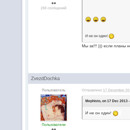
266 сообщений
И не он один!
Мы за!!! ))) если планы 
ZvezdDochka
Пользователь
Отправлено
17 December 201
Mephisto, on 17 Dec 2013 -
И не он один!
Пользователи