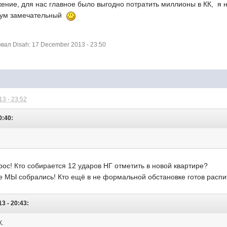
жение, для нас главное было выгодно потратить миллионы в КК, я 
рум замечательный
ал Disah: 17 December 2013 - 23:50
3 - 23:52
0:40:
ос! Кто собирается 12 ударов НГ отметить в новой квартире?
е МЫ собрались! Кто ещё в не формальной обстановке готов распи
3 - 20:43:
К.