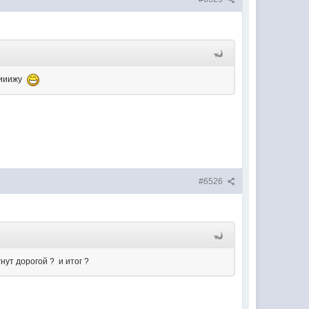
иииижу
#6526
гнут дорогой ? и итог ?