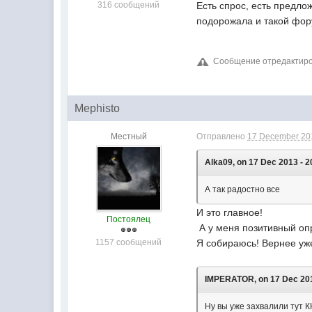
316 сообщений
Есть спрос, есть предло
подорожала и такой фо
Сообщение отредактиров
Mephisto
Местный
Отправлено
17 December 201
Alka09, on 17 Dec 2013 - 2
А так радостно все
И это главное!
Постоялец
А у меня позитивный опр
1157 сообщений
Я собираюсь! Вернее уж
IMPERATOR, on 17 Dec 201
Ну вы уже захвалили тут К