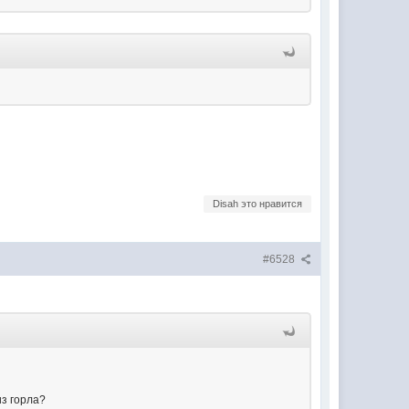
Disah это нравится
#6528
из горла?