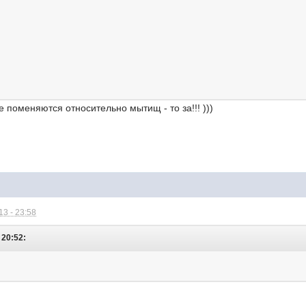
не поменяются относительно мытищ - то за!!! )))
3 - 23:58
 20:52: