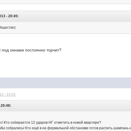
13 - 20:45:
общество)
3 под окнами постоянно торчит?
3 - 23:53
 20:48:
с! Кто собирается 12 ударов НГ отметить в новой квартире?
МЫ собрались! Кто ещё в не формальной обстановке готов распить шампань 