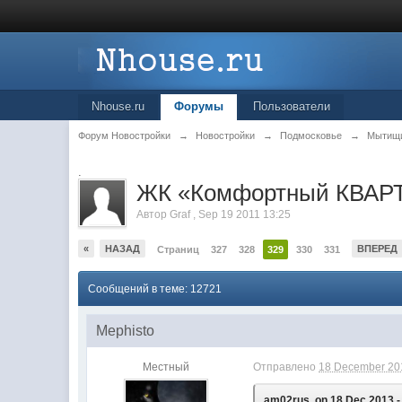
Nhouse.ru
Форумы
Пользователи
Форум Новостройки
→
Новостройки
→
Подмосковье
→
Мытищ
.
ЖК «Комфортный КВАРТ
Автор
Graf
,
Sep 19 2011 13:25
«
НАЗАД
ВПЕРЕД
Страниц
327
328
329
330
331
Сообщений в теме: 12721
Mephisto
Местный
Отправлено
18 December 201
am02rus, on 18 Dec 2013 -