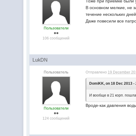
Тоже при приемке были 
В основном мелкие, не з
течение нескольких дней
Даже повесили все патр
Пользователи
106 сообщений
LukDN
Пользователь
Отправлено
19 December 201
DomiKK, on 18 Dec 2013 - 
И вообще в 21 корп. пошл
Вроде-как давления воды
Пользователи
124 сообщений