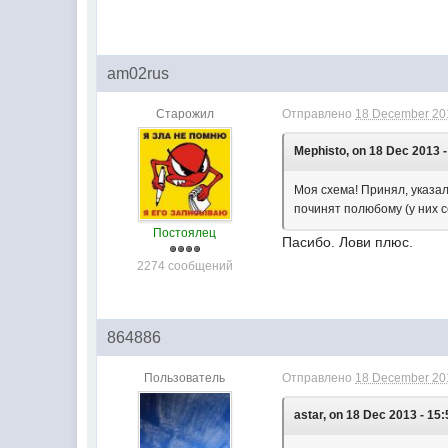
am02rus
Старожил
Отправлено
18 December 201
Mephisto, on 18 Dec 2013 -
Моя схема! Принял, указал
починят полюбому (у них с
Постоялец
Пасибо. Лови плюс.
2274 сообщений
864886
Пользователь
Отправлено
18 December 201
astar, on 18 Dec 2013 - 15: