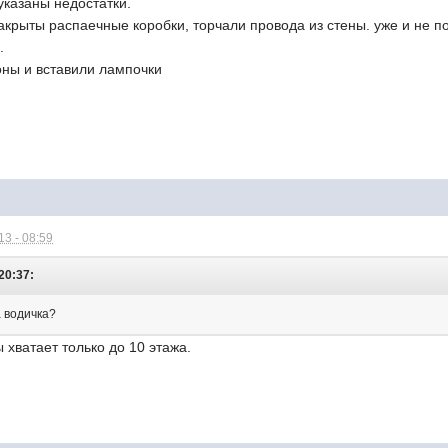
указаны недостатки.
акрыты распаечные коробки, торчали провода из стены. уже и не п
.
оны и вставили лампочки
3 - 08:59
20:37:
а водичка?
 хватает только до 10 этажа.