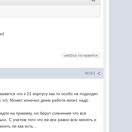
ты)
am02rus это нравится
#6562
ажется что к 21 корпусу как то особо не подходят.
1 эт). Может конечно днем работа кипит, надо
 идти на приемку, но берут сомнения что все
но. С учетом того что ее все равно всю менять и
нять ли как есть...