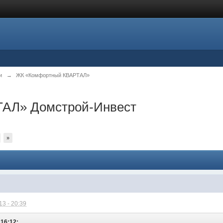
и
→
ЖК «Комфортный КВАРТАЛ»
АЛ» Домстрой-Инвест
»
3 - 20:39
 16:12: