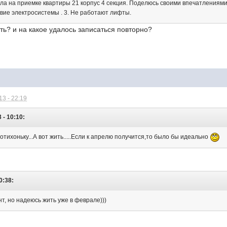
а на приемке квартиры 21 корпус 4 секция. Поделюсь своими впечатлениями,
твие электросистемы . 3. Не работают лифты.
ть? и на какое удалось записаться повторно?
3 - 22:19
 - 10:10:
потихоньку...А вот жить.....Если к апрелю получится,то было бы идеально
0:38:
т, но надеюсь жить уже в феврале)))