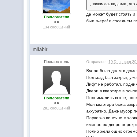
, появилась надежда , что 
да может будет стоять и
Пользователи
был вчера! в соседнем п
134 сообщений
milabir
Пользователь
Отправлено
19 December 201
Вчера была днем в доме,
Подъезд был закрыт, уж
Лифт не работал, подни
Двери в квартире в осно
Поднимались выше, посмо
Пользователи
Моя квартира была закры
281 сообщений
аккуратно. Даже мусор п
Парковка конечно малова
именно во дворе перекр
Полно желающих отремон