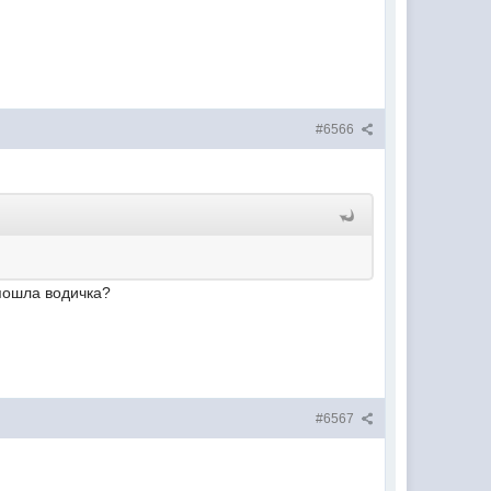
#6566
 пошла водичка?
#6567