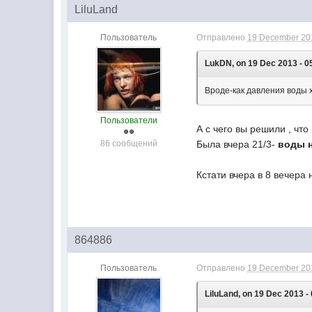
LiluLand
Пользователь
Отправлено
19 December 201
LukDN, on 19 Dec 2013 - 0
Вроде-как давления воды х
Пользователи
А с чего вы решили , что
86 сообщений
Была вчера 21/3-
воды н
Кстати вчера в 8 вечера
864886
Пользователь
Отправлено
19 December 201
LiluLand, on 19 Dec 2013 -