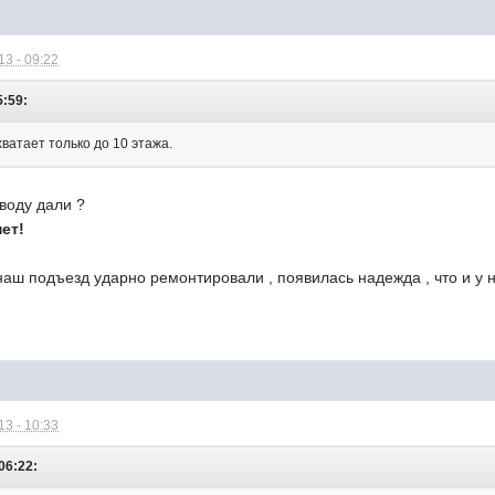
3 - 09:22
5:59:
ватает только до 10 этажа.
 воду дали ?
ет!
 наш подъезд ударно ремонтировали , появилась надежда , что и у н
3 - 10:33
 06:22: