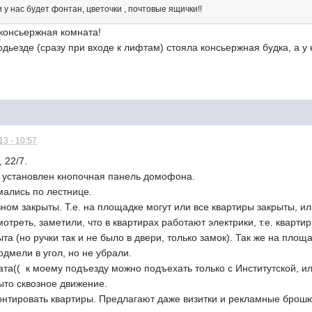
и у нас будет фонтан, цветочки , почтовые ящички!!
 консьержная комната!
одьезде (сразу при входе к лифтам) стояла консьержная будка, а у
3 - 10:57
 22/7.
е установлен кнопочная панель домофона.
мались по лестнице.
вном закрыты. Т.е. на площадке могут или все квартиры закрыты, и
треть, заметили, что в квартирах работают электрики, т.е. квартир
та (но ручки так и не было в двери, только замок). Так же на площ
одмели в угол, но не убрали.
та(( к моему подъезду можно подъехать только с Институтской, или
ыто сквозное движение.
тировать квартиры. Предлагают даже визитки и рекламные брош