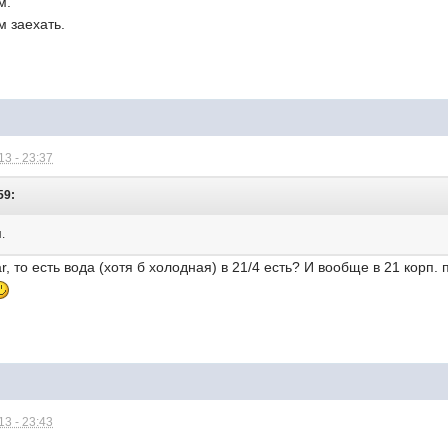
м.
 заехать.
3 - 23:37
59:
.
r, то есть вода (хотя б холодная) в 21/4 есть? И вообще в 21 корп.
3 - 23:43