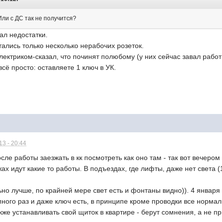
Или с ДС так не получится?
ал недостатки.
тались только несколько нерабочих розеток.
ектриком-сказал, что починят полюбому (у них сейчас завал рабо
всё просто: оставляете 1 ключ в УК.
3 - 20:44
е работы заезжать в кк посмотреть как оно там - так вот вечером к
ах идут какие то работы. В подъездах, где лифты, даже нет света (
ьно лучше, по крайней мере свет есть и фонтаны видно)). 4 января
много раз и даже ключ есть, в принципе кроме проводки все нормаль
кже устанавливать свой щиток в квартире - берут сомнения, а не при