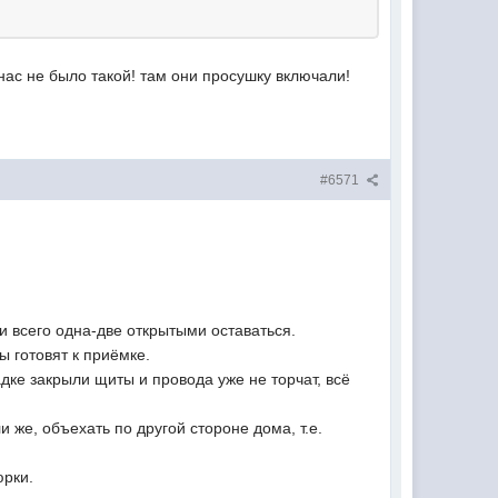
 нас не было такой! там они просушку включали!
#6571
ли всего одна-две открытыми оставаться.
ы готовят к приёмке.
адке закрыли щиты и провода уже не торчат, всё
 же, объехать по другой стороне дома, т.е.
юрки.