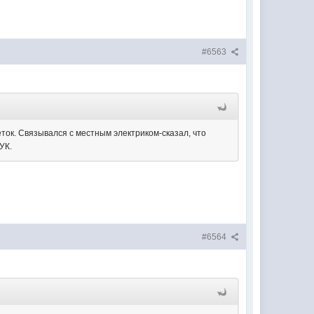
#6563
еток. Связывался с местным электриком-сказал, что
УК.
#6564