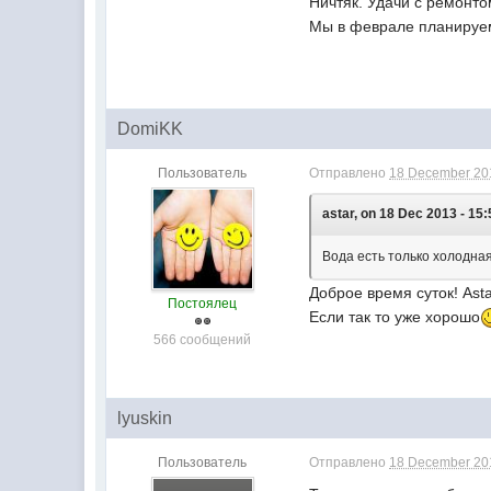
Ничтяк. Удачи с ремонто
Мы в феврале планируем
DomiKK
Пользователь
Отправлено
18 December 201
astar, on 18 Dec 2013 - 15:
Вода есть только холодная
Доброе время суток! Asta
Постоялец
Если так то уже хорошо
566 сообщений
lyuskin
Пользователь
Отправлено
18 December 201