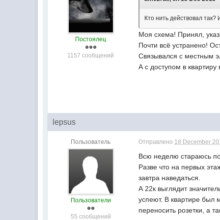
Кто нить действовал так? 
Моя схема! Принял, указ
Постоялец
Почти всё устранено! Ос
1157 сообщений
Связывался с местным эл
А с доступом в квартиру 
lepsus
Пользователь
Отправлено
18 December 201
Всю неделю стараюсь посл
Разве что на первых этаж
завтра наведаться.
А 22к выглядит значител
успеют. В квартире был 
Пользователи
переносить розетки, а та
55 сообщений