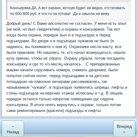
Консьержка ДА. А вот охране, котоую будет не видно, отстегивать
по 600-800 руб. я что то не готова! Да и смысла не вижу.
Добрый день! С Вами абсолютно не согласен. У меня есть опыт
(не мой, но был свидетелем) и охраны и консьержки. Так вот
когда была охрана, порядок был и в подъездах и перед
подъездами. Во дворе и в подъездах чужаков не было (я
надеюсь, вы понимаете о ком я). Охранники несли вахту, все
были приезжие. Но нашлись те, кто начал возмущаться, нашли
кучу причин, чтобы их убрать. Охрану убрали, потом посадили
консьержку и где то ч/з месяц началось... С припаркованных
машин начали скручивать номера, снимать дворники, были
попытки снятия колес, перед подъездами и на детских
площадках на лавочках вечерами рассиживались так
называемые "чужаки", в подъездах появились шприцы, лифты и
стены подъездов на верхних этажах исписаны и т.д. В общем,
порядок остался только напротив помещения где сидела
консьержка. В итоге опять вернулись к охране, только потом
сами ремонтировали (красили) подъезды и лифты.
«
Вперед
Назад
»