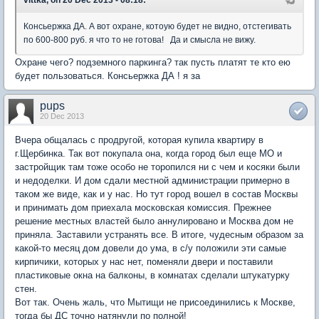
Консьержка ДА. А вот охране, котоую будет не видно, отстегивать
по 600-800 руб. я что то не готова! Да и смысла не вижу.
Охране чего? подземного паркинга? так пусть платят те кто ею
будет пользоваться. Консьержка ДА ! я за
pups
20 Dec 2013
Вчера общалась с продругой, которая купила квартиру в
г.Щербинка. Так вот покупала она, когда город был еще МО и
застройщик там тоже особо не торопился ни с чем и косяки были
и недоделки. И дом сдали местной администрации примерно в
таком же виде, как и у нас. Но тут город вошел в состав Москвы
и принимать дом приехала московская комиссия. Прежнее
решение местных властей было аннулировано и Москва дом не
приняла. Заставили устранять все. В итоге, чудесным образом за
какой-то месяц дом довели до ума, в с/у положили эти самые
кирпичики, которых у нас нет, поменяли двери и поставили
пластиковые окна на балконы, в комнатах сделали штукатурку
стен.
Вот так. Очень жаль, что Мытищи не присоединились к Москве,
тогда бы ДС точно натянули по полной!