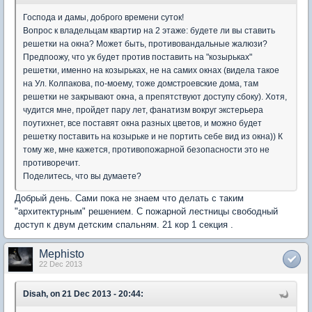
Господа и дамы, доброго времени суток!
Вопрос к владельцам квартир на 2 этаже: будете ли вы ставить
решетки на окна? Может быть, противовандальные жалюзи?
Предпоожу, что ук будет против поставить на "козырьках"
решетки, именно на козырьках, не на самих окнах (видела такое
на Ул. Колпакова, по-моему, тоже домстроевские дома, там
решетки не закрывают окна, а препятствуют доступу сбоку). Хотя,
чудится мне, пройдет пару лет, фанатизм вокруг экстерьера
поутихнет, все поставят окна разных цветов, и можно будет
решетку поставить на козырьке и не портить себе вид из окна)) К
тому же, мне кажется, противопожарной безопасности это не
противоречит.
Поделитесь, что вы думаете?
Добрый день. Сами пока не знаем что делать с таким
"архитектурным" решением. С пожарной лестницы свободный
доступ к двум детским спальням. 21 кор 1 секция .
Mephisto
22 Dec 2013
Disah, on 21 Dec 2013 - 20:44: