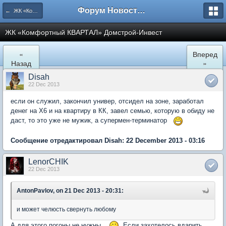
Форум Новостройки
← ЖК «Комфортный КВАРТАЛ»
ЖК «Комфортный КВАРТАЛ» Домстрой-Инвест
«
Вперед
Назад
»
Disah
22 Dec 2013
если он служил, закончил универ, отсидел на зоне, заработал
денег на Х6 и на квартиру в КК, завел семью, которую в обиду не
даст, то это уже не мужик, а супермен-терминатор
Сообщение отредактировал Disah: 22 December 2013 - 03:16
LenorCHIK
22 Dec 2013
AntonPavlov, on 21 Dec 2013 - 20:31:
и может челюсть свернуть любому
А для этого погоны не нужны...
Если захотелось вдарить