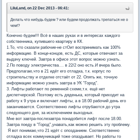
LiluLand, on 22 Dec 2013 - 06:41:
Делать что нибудь будем ? или будем продолжать трепаться не о
чем!?
Конечно будем!!! Всё в наших руках и в интересах каждого
собственника, купившего квартиру в КК.
1.То, что сказали рабочие-не стОит воспринимать как 100%
информацию. В конце-концов, есть ДС, которые отвечают за
выдачу ключей. Завтра в офисе этот вопрос можно узнать.
2.По поводу электричества.... в 22/2 оно есть.И вчера было.
Предполагаю,что в 21 идёт его отладка, т.к. корпус по
строительству и отделке отстаёт от 22. Опять же, точную
информацию можно узнать завтра в УК "Город".
3. Лифты работают по ременной схеме,т.к. ещё нет
диспетчерской. Поэтому есть дяденька, который приходит на
работу к 9 утра и включает лифты, а в 18.00 рабочий день его
заканчивается. Соответственно лифты отрубаются до утра
следующего дня, за исключением выходных.
Мне вот завтра-послезавтра понадобится лифт после 18.00.
Завтра поеду в "Город",унавать,как можно решить эту проблему.
Я вот понимаю,что 21 идёт с опозданием. Соответственно
отладка всех коммуникаций тоже опаздывает. Но работы то