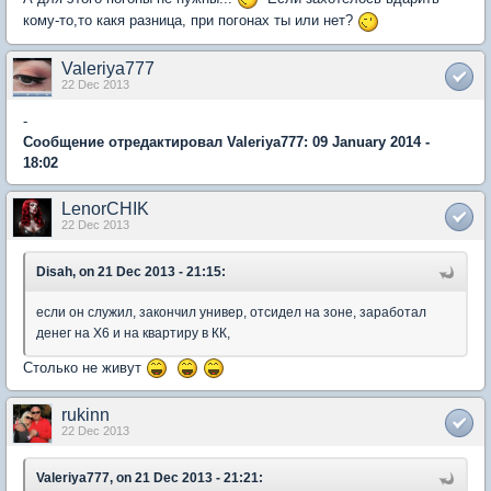
кому-то,то какя разница, при погонах ты или нет?
Valeriya777
22 Dec 2013
-
Сообщение отредактировал Valeriya777: 09 January 2014 -
18:02
LenorCHIK
22 Dec 2013
Disah, on 21 Dec 2013 - 21:15:
если он служил, закончил универ, отсидел на зоне, заработал
денег на Х6 и на квартиру в КК,
Столько не живут
rukinn
22 Dec 2013
Valeriya777, on 21 Dec 2013 - 21:21: