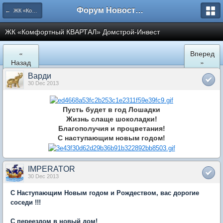
Форум Новостройки
← ЖК «Комфортный КВАРТАЛ»
ЖК «Комфортный КВАРТАЛ» Домстрой-Инвест
«
Вперед
Назад
»
Варди
30 Dec 2013
Пусть будет в год Лошадки
Жизнь слаще шоколадки!
Благополучия и процветания!
С наступающим новым годом!
IMPERATOR
30 Dec 2013
С Наступающим Новым годом и Рождеством, вас дорогие
соседи !!!
С переездом в новый дом!