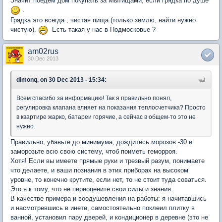
Значит поедем дом покупать за Мытищами, если грядка по душе
.
Грядка это всегда , чистая пища (только землю, найти нужно
чистую).
Есть такая у нас в Подмосковье ?
am02rus
30 Dec 2013
dimonq, on 30 Dec 2013 - 15:34:
Всем спасибо за информацию! Так я правильно понял,
регулировка клапана влияет на показания теплосчетчика? Просто
в квартире жарко, батареи горячие, а сейчас в общем-то это не
нужно.
Правильно, убавьте до минимума, дождитесь морозов -30 и
заморозьте всю свою систему, чтоб поиметь геморроя.
Хотя! Если вы имеете прямые руки и трезвый разум, понимаете
что делаете, и ваши познания в этих приборах на высоком
уровне, то конечно крутите, если нет, то не стоит туда соваться.
Это я к тому, что не переоцените свои силы и знания.
В качестве примера и воодушевления на работы: я начитавшись
и насмотревшись в инете, самостоятельно поклеил плитку в
ванной, установил пару дверей, и кондиционер в деревне (это не