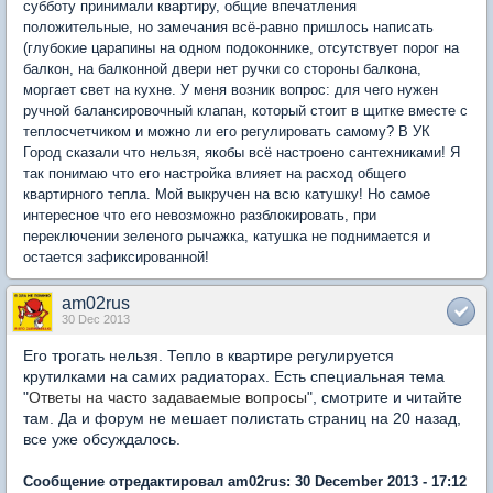
субботу принимали квартиру, общие впечатления
положительные, но замечания всё-равно пришлось написать
(глубокие царапины на одном подоконнике, отсутствует порог на
балкон, на балконной двери нет ручки со стороны балкона,
моргает свет на кухне. У меня возник вопрос: для чего нужен
ручной балансировочный клапан, который стоит в щитке вместе с
теплосчетчиком и можно ли его регулировать самому? В УК
Город сказали что нельзя, якобы всё настроено сантехниками! Я
так понимаю что его настройка влияет на расход общего
квартирного тепла. Мой выкручен на всю катушку! Но самое
интересное что его невозможно разблокировать, при
переключении зеленого рычажка, катушка не поднимается и
остается зафиксированной!
am02rus
30 Dec 2013
Его трогать нельзя. Тепло в квартире регулируется
крутилками на самих радиаторах. Есть специальная тема
"
Ответы на часто задаваемые вопросы
", смотрите и читайте
там. Да и форум не мешает полистать страниц на 20 назад,
все уже обсуждалось.
Сообщение отредактировал am02rus: 30 December 2013 - 17:12