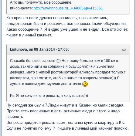
А то вы, почему-то, мое сообщение
игнорируете:
http://www.nhouse.ru...=34683&p=415361
Кто пришел всем думаю понравилась, познакомились,
плодотворная была и решались все вопросы. Были обсуждения.
Какао сообщение ? Я видно уже ушел и не видел. Все кто хочет,
пишет в личный кабинет.
Listunova, on 08 Jan 2014 - 17:05:
Спасибо большое за совет))) Но я живу больше чем в 100 км от
дома, так что идти на собрание я буду долго)) + я 25-летняя
девушка, метр с кепкой ростом,которой алкоголь продают только с
паспортом, а вы хотите, чтобы я какие-то вопросы решала))) Я
думаю в нашем доме мужчин достаточно
Ps. Я не хочу ничего решать, я хочу платье)))
Ну сегодня же были ? Люди живут и в Казани но были сегодня.
Просто есть пассивные и есть активные люди с этого и надо
начинать.
Вопросы придётся решать всем, если вы купили квартиру в КК.
Если не понятно почему ? пишите в личный мой кабинет поясню.