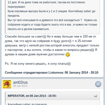
12 дня. И на днях тоже не работали, так как их постоянно
перегружают.
Кучи огромные мусора были и у 1 и 2 секции. Контейнер забит до
предела.
Вы тут всё описываете и думаете что всё наладиться ? Нужно на
собрания ходить и тогда будете знать что и как , и нужно не только
писать но и делом заниматься.
Спасибо большое за совет))) Но я живу больше чем в 100 км от
дома, так что идти на собрание я буду долго)) + я 25-летняя
девушка, метр с кепкой ростом,которой алкоголь продают только
с паспортом, а вы хотите, чтобы я какие-то вопросы решала))) Я
думаю в нашем доме мужчин достаточно
Ps. Я не хочу ничего решать, я хочу платье)))
Сообщение отредактировал Listunova: 08 January 2014 - 20:10
am02rus
08 Jan 2014
IMPERATOR, on 08 Jan 2014 - 16:55:
Контейнер забит до предела.