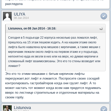
разглядела
ULIYA
08 Jan 2014
Listunova, on 08 Jan 2014 - 16:16:
Сегодня в 5 подъезде 22 корпуса несколько раз ломался лифт,
пришлось на 15 этаж пешком ходить. А на нашем этаже около
лифта было навалена куча мешков с кирпичами, а также мешки с
кирпичами лежали около лифта на первом этаже и у подъезда,
непонятно куда их везли в низ или на верх, но думаю кирпичи и
сломанный лифт взаимосвязаны. Это кто то стены возводит или
ломает?
Это кто то этими мешками с битым кирпичом лифты
перегружает,вот лифт и ломается. Поспросите своих соседей
контролировать гастробайтеров когда они грузят лифт. А то
может настать тот момент когда всем нам придется поднимать
вверх по лестнице строительные и отделочные материалы на
своем горбу.
Listunova