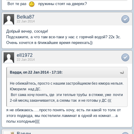
Вот те раз
пружины стоят на дверях?
Belka87
22 Jan 2014
Добрый вечер, соседи!
Подскажите, а что там все-таки у нас с горячей водой? 22к 3с.
Очень хочется в ближайшее время переехать))
ell1972
22 Jan 2014
Варди, on 22 Jan 2014 - 17:10:
Не обижайтесь, просто с нашим застройщиком без юмора нельзя.
Юморили над ДС.
Вот сама хочу понять, где эти теплые трубы в стяжке, уже почти
2-ой месяц заканчивается, а схемы так и не готовы у ДС (((
я не обижаюсь.....просто понять хочу, есть ли какой то толк от
этого подвода, мы постелили ламинат в одной из комнат....а
полы холодные((((
Варди