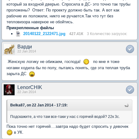
который за входной дверью. Спросила в ДС- это точно так трубы
проложены? Ответ: По проекту должно быть так. А вот как
рабочие их положили, никто не ручается.Так что тут без
тепловизора наверное не обойтись.
Прикрепленные файлы
20140122_2122471.jpg
427.41К
3 Количество загрузок:
Варди
22 Jan 2014
Женскую логику не обижаем, господа!
по мне я тоже
ногами ходила бы по полу, пытаясь понять, где эта теплая труба
зарыта ДС
LenorCHIK
22 Jan 2014
Belka87, on 22 Jan 2014 - 17:19:
Подскажите, а что там все-таки у нас с горячей водой? 22к 3с.
Пока точно нет горячей....завтра надо будет спросить у девочек
в УК.