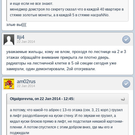
и еще если не все знают.
менеджер домстроя по секрету сказал что в каждой 40 квартире в
стяжке золотые монеты, а в каждой 5 в стяжке насраNNо.
злые вы((((
Ilji4
22 Jan 2014
уважаемые жильцы, кому не влом, проходя по лестнице на 2 и 3
этажах обращайте внимание прикрыта ли плотно дверь.
радиаторы на лестничной клетке в 5 ой секции сегодня уже
замерзли, один демонтировали, 2ой отогревали.
am02rus
22 Jan 2014
OlgaIgorevna, on 22 Jan 2014 - 12:45:
а потому, что какой-то абрек с 13-го этажа (сек. 3, 21 корп.) грузил
в лифт раздолбанную на куски стену. И по звукам не грузил, а
кидал куски блоков прямо в лифт, не подстилая никакой картонки-
пленки. А потом спустился с этим добром вниз, где мы его и
поджидали