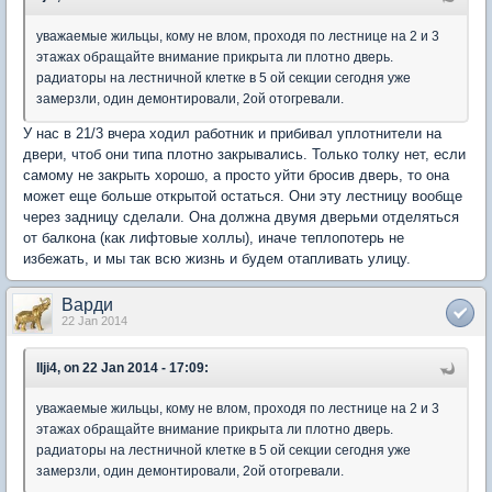
уважаемые жильцы, кому не влом, проходя по лестнице на 2 и 3
этажах обращайте внимание прикрыта ли плотно дверь.
радиаторы на лестничной клетке в 5 ой секции сегодня уже
замерзли, один демонтировали, 2ой отогревали.
У нас в 21/3 вчера ходил работник и прибивал уплотнители на
двери, чтоб они типа плотно закрывались. Только толку нет, если
самому не закрыть хорошо, а просто уйти бросив дверь, то она
может еще больше открытой остаться. Они эту лестницу вообще
через задницу сделали. Она должна двумя дверьми отделяться
от балкона (как лифтовые холлы), иначе теплопотерь не
избежать, и мы так всю жизнь и будем отапливать улицу.
Варди
22 Jan 2014
Ilji4, on 22 Jan 2014 - 17:09:
уважаемые жильцы, кому не влом, проходя по лестнице на 2 и 3
этажах обращайте внимание прикрыта ли плотно дверь.
радиаторы на лестничной клетке в 5 ой секции сегодня уже
замерзли, один демонтировали, 2ой отогревали.