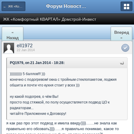
Форум Новостройки
← ЖК «Комфортный КВАРТАЛ»
ЖК «Комфортный КВАРТАЛ» Домстрой-Инвест
«
Вперед
Назад
»
ell1972
22 Jan 2014
PQ1979, on 21 Jan 2014 - 18:28:
)))))))))) 5 баллов!!! )))
конечно с подогревом! окна с тройным стеклопакетом, лоджия
обшита и почти что кухня стоит у всех )))
ну какой подогрев, о чём Вы!
просто под стяжкой, по полу осуществляется подвод ЦО к
радиаторам...
читайте Приложение к Договору!
я как раз про этот подвод и имела ввиду)))).......не знала как
правильно его обозвать))))......я правильно понимаю, какое то