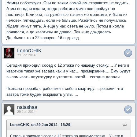
Немцы побрезгуют. Они по таким помойкам стараются не ходить.
А мы сегодня ждали, когда работяги мимо нас пройдут по
лестнице. Шли они, нагружённые такими же мешками, и было их
человек пятнадцать, если не больше. Разойтись не получалось.
Ждали минут пять. А еще у нас света не было. Потом в холле
появился, а до квартиры не дошел. Так и не дождалась.
Да, было это в 22 корпусе, 1й подъезд
LenorCHIK
29 Jan 2014
Сегодня приходил сосед с 12 этажа по нашему стояку.... У него в
квартире такая же засада как и у нас....промерзание.... Ему будут
выламывать штукатурку и утеплять ватой....сегодня делали.
Позвала прораба с рабочими к себе в квартиру.....решили, что
завтра тоже будем вскрывать углы.....
natashaa
29 Jan 2014
LenorCHIK, on 29 Jan 2014 - 15:29:
Сегодня приходил сосед с 12 этажа по нашему стояку.... У него в