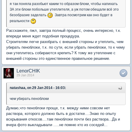
я так поняла разобьют каким то образом блоки, чтобы напихать
ЗА эти блоки побольше утеплителя, а уж потом обещали всё это
безобразие заделать
Завтра посмотрим как оно будет в
реальности
Расскажите, пжл, завтра полный процесс, очень интересно, т.к.
впереди меня ждет подобная процедура.
Строителям легче разобрать с внешней стороны и утеплить, чем
убирать пеноблоки, т.к. по сути, если убрать пеноблоки, то к чему
они утеплитесь собираются крепить? К тому же утепление с
внешней стороны это единственное правильное решение.
LenorCHIK
29 Jan 2014
natashaa, on 29 Jan 2014 - 16:03:
чем убирать пеноблоки
Думаю,что пеноблоки проще, т.к. между ними совсем нет
раствора, которого должно быть в достатке....Знаю по опыту
вскрывания откосов....там пеноблоки почти без раствора...Да и
вчера фото выкладывали .....не помню кто из соседей...