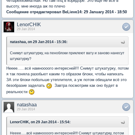
четырехкомнатная. Но там ппц в коридоре. Это еще не все в
высоту, мне иногда аж по плечо
Сообщение отредактировал BeLieve14: 29 January 2014 - 18:50
LenorCHIK
29 Jan 2014
natashaa, on 29 Jan 2014 - 15:36:
Снимут штукатурку, на пеноблоки приклеют вату и заново нанесут
штукатурку?
Нееее......всё намноооого интересней!!! Снимут штукатурку, потом
я так поняла разобьют каким то образом блоки, чтобы напихать
ЗА эти блоки побольше утеплителя, а уж потом обещали всё это
безобразие заделать
Завтра посмотрим как оно будет в
реальности
natashaa
29 Jan 2014
LenorCHIK, on 29 Jan 2014 - 15:54:
Нееее......всё намноооого интересней!!! Снимут штукатурку, потом