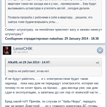
квартире такая же засада как и у нас....промерзание.... Ему будут
выламывать штукатурку и утеплять ватой....сегодня делали.
Позвала прораба с рабочими к себе в квартиру.....решили, что
завтра тоже будем вскрывать углы.....
Снимут штукатурку, на пеноблоки приклеют вату и заново нанесут
штукатурку?
Сообщение отредактировал natashaa: 29 January 2014 - 18:38
LenorCHIK
29 Jan 2014
Alka09, on 29 Jan 2014 - 14:47:
лифты не работают, эл-ва нет.
И не будут работать...... и с электричеством будет такая
задница... пока наш дом не передадут электросети, которая нас
почему-то не хочет брать на баланс... два месяца уже, как дом
сдан в эксплуатацию, а запитаны до сих пор от воинской части....
Бред какой-то!!! Причём, по слухам от "бабы Нюры", передать
нас не может Домстрой...., но у главного энергетика ДС готовы