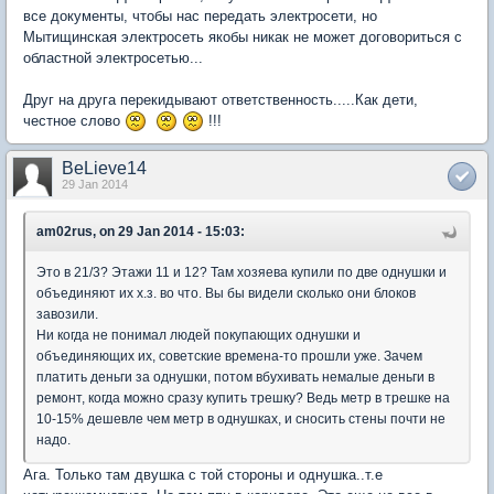
все документы, чтобы нас передать электросети, но
Мытищинская электросеть якобы никак не может договориться с
областной электросетью...
Друг на друга перекидывают ответственность.....Как дети,
честное слово
!!!
BeLieve14
29 Jan 2014
am02rus, on 29 Jan 2014 - 15:03:
Это в 21/3? Этажи 11 и 12? Там хозяева купили по две однушки и
объединяют их х.з. во что. Вы бы видели сколько они блоков
завозили.
Ни когда не понимал людей покупающих однушки и
объединяющих их, советские времена-то прошли уже. Зачем
платить деньги за однушки, потом вбухивать немалые деньги в
ремонт, когда можно сразу купить трешку? Ведь метр в трешке на
10-15% дешевле чем метр в однушках, и сносить стены почти не
надо.
Ага. Только там двушка с той стороны и однушка..т.е