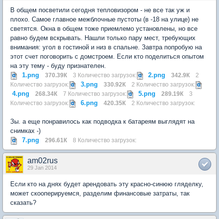
В общем посветили сегодня тепловизором - не все так уж и
плохо. Самое главное межблочные пустоты (в -18 на улице) не
светятся. Окна в общем тоже приемлемо установлены, но все
равно будем вскрывать. Нашли только пару мест, требующих
внимания: угол в гостиной и низ в спальне. Завтра попробую на
этот счет поговорить с домстроем. Если кто поделиться опытом
на эту тему - буду признателен.
1.png
2.png
370.39К
3 Количество загрузок:
342.9К
2
3.png
Количество загрузок:
330.92К
2 Количество загрузок:
4.png
5.png
268.34К
7 Количество загрузок:
289.19К
3
6.png
Количество загрузок:
420.35К
2 Количество загрузок:
Зы. а еще понравилось как подводка к батареям выглядят на
снимках -)
7.png
296.61К
8 Количество загрузок:
am02rus
29 Jan 2014
Если кто на днях будет арендовать эту красно-синюю гляделку,
может скооперируемся, разделим финансовые затраты, так
сказать?