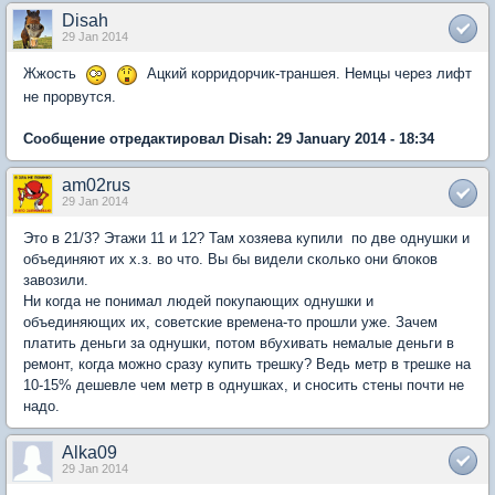
Disah
29 Jan 2014
Жжость
Ацкий корридорчик-траншея. Немцы через лифт
не прорвутся.
Сообщение отредактировал Disah: 29 January 2014 - 18:34
am02rus
29 Jan 2014
Это в 21/3? Этажи 11 и 12? Там хозяева купили по две однушки и
объединяют их х.з. во что. Вы бы видели сколько они блоков
завозили.
Ни когда не понимал людей покупающих однушки и
объединяющих их, советские времена-то прошли уже. Зачем
платить деньги за однушки, потом вбухивать немалые деньги в
ремонт, когда можно сразу купить трешку? Ведь метр в трешке на
10-15% дешевле чем метр в однушках, и сносить стены почти не
надо.
Alka09
29 Jan 2014