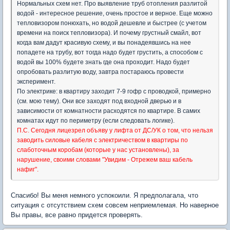
Нормальных схем нет. Про выявление труб отопления разлитой
водой - интересное решение, очень простое и верное. Еще можно
тепловизором понюхать, но водой дешевле и быстрее (с учетом
времени на поиск тепловизора). И почему грустный смайл, вот
когда вам дадут красивую схему, и вы понадеявшись на нее
попадете на трубу, вот тогда надо будет грустить, а способом с
водой вы 100% будете знать где она проходит. Надо будет
опробовать разлитую воду, завтра постараюсь провести
эксперимент.
По электрике: в квартиру заходит 7-9 гофр с проводкой, примерно
(см. мою тему). Они все заходят под входной дверью и в
зависимости от комнатности расходятся по квартире. В самих
комнатах идут по периметру (если следовать логике).
П.С. Сегодня лицезрел объяву у лифта от ДС/УК о том, что нельзя
заводить силовые кабеля с электричеством в квартиры по
слаботочным коробам (которые у нас установлены), за
нарушение, своими словами "Увидим - Отрежем ваш кабель
нафиг".
Спасибо! Вы меня немного успокоили. Я предполагала, что
ситуация с отсутствием схем совсем неприемлемая. Но наверное
Вы правы, все равно придется проверять.