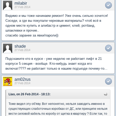
milabir
27 Feb 2014
Видимо и мы тоже начинаем ремонт! Уже очень сильно хочется!
Соседи, а где вы покупали черновые материалы? чтоб всё в
одном месте купить и алибастр и цемент, клей, ротбанд,
шпаклевки и прочие..
спасибо заранее за явки/пароли))
shade
27 Feb 2014
Подскажите кто в курсе - уже неделю не работает лифт в 21
корпусе 5 секция - вообще. Кто-нибудь знает когда его
включат???? не работает только в нашем подъезде почему-то...
am02rus
27 Feb 2014
Liao, on 26 Feb 2014 - 18:13:
Тоже видел эту об'яву. Вот непонятно, нельзя заводить именно в
существующих слаботочных коробках от ДС, или принципе нельзя
вести силовой кабель по коробу от щитка в квартиру ? Если так, то