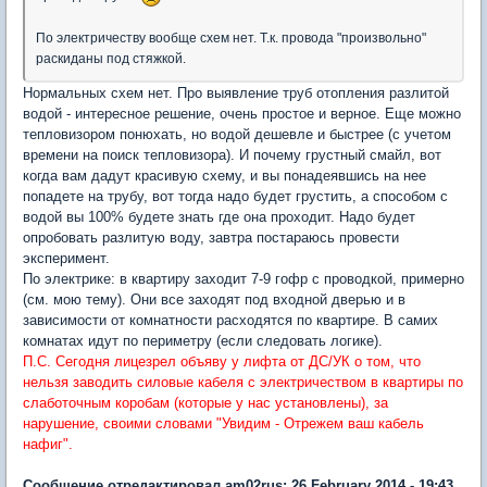
По электричеству вообще схем нет. Т.к. провода "произвольно"
раскиданы под стяжкой.
Нормальных схем нет. Про выявление труб отопления разлитой
водой - интересное решение, очень простое и верное. Еще можно
тепловизором понюхать, но водой дешевле и быстрее (с учетом
времени на поиск тепловизора). И почему грустный смайл, вот
когда вам дадут красивую схему, и вы понадеявшись на нее
попадете на трубу, вот тогда надо будет грустить, а способом с
водой вы 100% будете знать где она проходит. Надо будет
опробовать разлитую воду, завтра постараюсь провести
эксперимент.
По электрике: в квартиру заходит 7-9 гофр с проводкой, примерно
(см. мою тему). Они все заходят под входной дверью и в
зависимости от комнатности расходятся по квартире. В самих
комнатах идут по периметру (если следовать логике).
П.С. Сегодня лицезрел объяву у лифта от ДС/УК о том, что
нельзя заводить силовые кабеля с электричеством в квартиры по
слаботочным коробам (которые у нас установлены), за
нарушение, своими словами "Увидим - Отрежем ваш кабель
нафиг".
Сообщение отредактировал am02rus: 26 February 2014 - 19:43