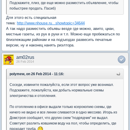
Подскажите, плиз, где еще можно разместить объявление, чтобы
побыстрее продать. Пасиб)
Для этого есть специальная
тема:
http://www.nhouse.ru...showtopic=34644
А так надо разместить объявы везде где можно, авито, циан,
местные газеты, из рук в руки и т.п. Можно еще пробежаться по
близлежащим районам и на подъездах развесить печатные
версии, ну и наконец нанять риэлтора.
am02rus
26 Feb 2014
polymew, on 26 Feb 2014 - 11:16:
Соседи, извините пожалуйста, если этот вопрос уже возникал.
Подскажите, пожалуйста, как добыть нормальные схемы
электричества и отопления.
По отоплению в офисе выдали только ксерокопию схемы, где
ничего не видно и все линии сливаются в одно мессиво. Игорь из
Домстроя сообщает, что других схем "подрядчик" не выдал.
Советуют разлить ковшиком воду на пол, чтобы определить, где
проходит труба.