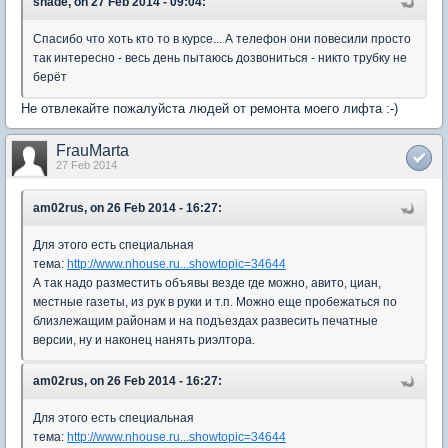
shade, on 27 Feb 2014 - 09:04:
Спасибо что хоть кто то в курсе... А телефон они повесили просто
так интересно - весь день пытаюсь дозвониться - никто трубку не
берёт
Не отвлекайте пожалуйста людей от ремонта моего лифта :-)
FrauMarta
27 Feb 2014
am02rus, on 26 Feb 2014 - 16:27:
Для этого есть специальная
тема:
http://www.nhouse.ru...showtopic=34644
А так надо разместить объявы везде где можно, авито, циан,
местные газеты, из рук в руки и т.п. Можно еще пробежаться по
близлежащим районам и на подъездах развесить печатные
версии, ну и наконец нанять риэлтора.
am02rus, on 26 Feb 2014 - 16:27:
Для этого есть специальная
тема:
http://www.nhouse.ru...showtopic=34644