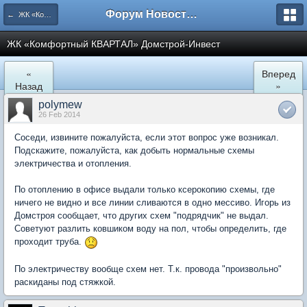
Форум Новостройки
← ЖК «Комфортный КВАРТАЛ»
ЖК «Комфортный КВАРТАЛ» Домстрой-Инвест
«
Вперед
Назад
»
polymew
26 Feb 2014
Соседи, извините пожалуйста, если этот вопрос уже возникал.
Подскажите, пожалуйста, как добыть нормальные схемы
электричества и отопления.
По отоплению в офисе выдали только ксерокопию схемы, где
ничего не видно и все линии сливаются в одно мессиво. Игорь из
Домстроя сообщает, что других схем "подрядчик" не выдал.
Советуют разлить ковшиком воду на пол, чтобы определить, где
проходит труба.
По электричеству вообще схем нет. Т.к. провода "произвольно"
раскиданы под стяжкой.