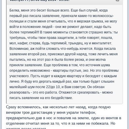
Белка, меня это бесит больше всего. Еще был случай, когда
первый раз писала заявление, приехали какие-то молокососы-
полицаи и стали меня отчитывать, что я мерзкая грымза, не могу
войти в положение людей - они же ремонт делают, надо быть
более терпимой!!! В такие моменты становится страшно жить: ты
требуешь, чтобы твои права защитили, а тебе говорят, пошла,
мол, нафиг, стерва, будь терпимой, трындец, ну и менталитет.
Вспоминаю, аж пойти сломать что-нибудь хочется. Когда писала
заявление второй раз, приезжал другой наряд, тоже лечить меня
пытались, но на этот раз я была более резка, и они молча
приняли заявление. Еще проблема в том, что источник шума
определить невозможно - квартиры пустые, эхо. Но это проблемы
участкового. Пусть ходит в каждую квартиру и беседует с каждым
лично. Я буду его дергать каждый раз, как только будет слышен
малейший шум после 22/до 10, и Вам советую. Он обязан
реагировать - это его работа. Откажется среагировать - можно
писать заявление на его бездействие.
Сразу вспомнилось, как несколько лет назад, когда поздно
вечером трое дагестанцев у меня украли телефон,
предварительно дав в нос и повалив на землю, один из ментов в
отделении отчитал меня за то, что я за ними не побежала. Но
идиотов везде хватает.