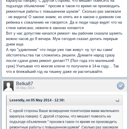
карапуза говорю). С другой стороны, что мешает повесить на
подъезде объявление " просим в такое-то время не производить
ремонтные работы с повышенном шумом". Сколько раз заезжали
- не видела! О законе знаем, но опять же в законе о дневном сне
ребенка к сожалению не говорится. Да и люди чаще видят что на
стене написано, нежели в законах копаются
Вот у нас допустим начался ремонт- мы рабочим сказали шуметь
можно часов до 8 вечера. Муж сегодня сказал делать перерыв
днем еще.
А про "удивление" что люди уже там живут- ну тут вы сами/
обстоятельства так сложились решили. Думаете народ сразу
после сдачи дома ремонт делает?? (Пол года это маленький
срок) Учитывая что многие ключи то получили в 14-м году... Так
что в ближайший год на тишину даже не расчитывайте.
Belka87
05 May 2014
Lesendiy, on 05 May 2014 - 12:30:
С одной стороны Ваше возмущение понятно(как мама маленького
карапуза говорю). С другой стороны, что мешает повесить на
подъезде объявление " просим в такое-то время не производить
ремонтные работы с повышенном шумом". Сколько раз заезжали