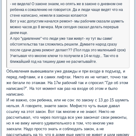
- не видела! О законе знаем, но опять же в законе о дневном сне
ребенка к сожалению не говорится. Да и люди чаще видят что на
стене написано, нежели в законах копаются
Вот у нас допустим начался ремонт- мы рабочим сказали шуметь
можно часов до 8 вечера. Муж сегодня сказал делать перерыв
днем еще.
А про "удивление" что люди уже там живут- ну тут вы сами/
обстоятельства так сложились решили. Думаете народ сразу
после сдачи дома ремонт делает?? (Пол года это маленький срок)
Учитывая что многие ключи то получили в 14-м году... Так что в
ближайший год на тишину даже не расчитывайте.
Объявления вывешивали уже дважды и при входе в подъезд, и
перед лифтами, и в самих лифтах. Никто их не читает, точно так
же бегали по этажам. На 17м рабочий так и спросил:"Где об этом
написано?". На тот момент как раз на входе об этом и было
написано.
И не важно, сон ребенка, или не сон: по закону с 13 до 15 шуметь
нельзя. А говорите, знаете закон. Мефисто чуть выше давал
ссылку на этот закон. Вот так многие и не знают. Никто не
рассчитывал, что через полгода все уже закончат свои ремонты,
но я не вижу ничего удивительного в том, что многие уже
заехали. Надо просто знать и соблюдать закон, а не
рассчитывать на то, что в доме еще никто не живет и шум никому