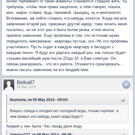
более терпимой!!! В такие моменты становится страшно жить: ты
требуешь, чтобы твои права защитили, а тебе говорят, пошла,
мол, нафиг, стерва, будь терпимой, трындец, ну и менталитет.
Вспоминаю, аж пойти сломать что-нибудь хочется. Когда писала
заявление второй раз, приезжал другой наряд, тоже лечить меня
пытались, но на этот раз я была более резка, и они молча
приняли заявление. Еще проблема в том, что источник шума
определить невозможно - квартиры пустые, эхо. Но это проблемы
участкового. Пусть ходит в каждую квартиру и беседует с
каждым лично. Я буду его дергать каждый раз, как только будет
слышен малейший шум после 22/до 10, и Вам советую. Он
обязан реагировать - это его работа. Откажется среагировать -
можно писать заявление на его бездействие.
Belka87
06 May 2014
ilsamaria, on 06 May 2014 - 09:04:
Вчера с обеда и сегодня нет холодной воды, только горячая.. в
чем прикол, кто-нибудь знает когда будет?
Авария у них была. Час назад дали воду
Valeriya777, on 06 May 2014 - 09:36: