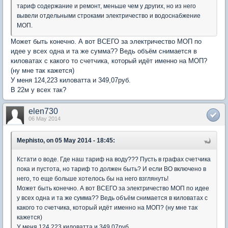
тариф содержание и ремонт, меньше чем у других, но из него
вывели отдельными строками электричество и водоснабжение
МОП.
Может быть конечно. А вот ВСЕГО за электричество МОП по
идее у всех одна и та же сумма?? Ведь объём снимается в
киловатах с какого то счетчика, который идёт именно на МОП?
(ну мне так кажется)
У меня 124,223 киловатта и 349,07руб.
В 22м у всех так?
elen730
06 May 2014
Mephisto, on 05 May 2014 - 18:45:
Кстати о воде. Где наш тариф на воду??? Пусть в графах счетчика
пока и пустота, но тариф то должен быть? И если ВО включено в
него, то еще больше хотелось бы на него взглянуть!
Может быть конечно. А вот ВСЕГО за электричество МОП по идее
у всех одна и та же сумма?? Ведь объём снимается в киловатах с
какого то счетчика, который идёт именно на МОП? (ну мне так
кажется)
У меня 124,223 киловатта и 349,07руб.