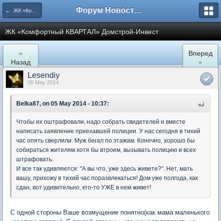
Форум Новостройки
← ЖК «Комфортный КВАРТАЛ»
ЖК «Комфортный КВАРТАЛ» Домстрой-Инвест
«
Вперед
Назад
»
Lesendiy
05 May 2014
Belka87, on 05 May 2014 - 10:37:
Чтобы их оштрафовали, надо собрать свидетелей и вместе
написать заявление приехавшей полиции. У нас сегодня в тихий
час опять сверлили. Муж бегал по этажам. Конечно, хорошо бы
собираться жителям хотя бы втроем, вызывать полицию и всех
штрафовать.
И все так удивляются: "А вы что, уже здесь живете?". Нет, мать
вашу, прихожу в тихий час поразвлекаться! Дом уже полгода, как
сдан, вот удивительно, кто-то УЖЕ в нем живет!
С одной стороны Ваше возмущение понятно(как мама маленького