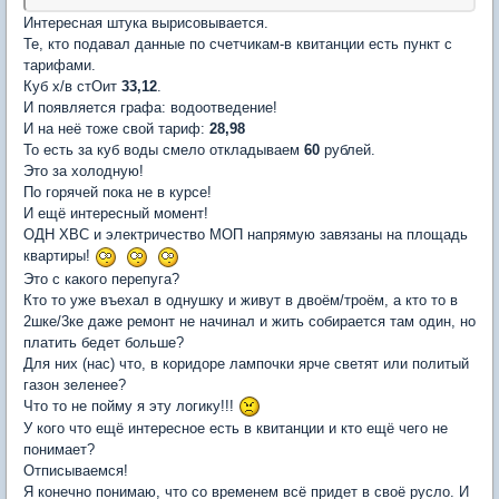
Интересная штука вырисовывается.
Те, кто подавал данные по счетчикам-в квитанции есть пункт с
тарифами.
Куб х/в стОит
33,12
.
И появляется графа: водоотведение!
И на неё тоже свой тариф:
28,98
То есть за куб воды смело откладываем
60
рублей.
Это за холодную!
По горячей пока не в курсе!
И ещё интересный момент!
ОДН ХВС и электричество МОП напрямую завязаны на площадь
квартиры!
Это с какого перепуга?
Кто то уже въехал в однушку и живут в двоём/троём, а кто то в
2шке/3ке даже ремонт не начинал и жить собирается там один, но
платить бедет больше?
Для них (нас) что, в коридоре лампочки ярче светят или политый
газон зеленее?
Что то не пойму я эту логику!!!
У кого что ещё интересное есть в квитанции и кто ещё чего не
понимает?
Отписываемся!
Я конечно понимаю, что со временем всё придет в своё русло. И