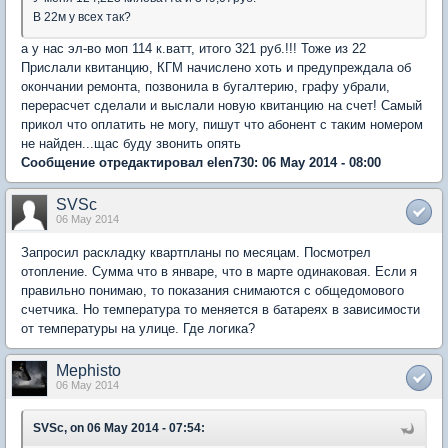
В 22м у всех так?
а у нас эл-во моп 114 к.ватт, итого 321 руб.!!! Тоже из 22
Прислали квитанцию, КГМ начислено хоть и предупреждала об
окончании ремонта, позвонила в бугалтерию, графу убрали,
перерасчет сделали и выслали новую квитанцию на счет! Самый
прикол что оплатить не могу, пишут что абонент с таким номером
не найден...щас буду звонить опять
Сообщение отредактировал elen730: 06 May 2014 - 08:00
SVSc
06 May 2014
Запросил раскладку квартпланы по месяцам. Посмотрел
отопление. Сумма что в январе, что в марте одинаковая. Если я
правильно понимаю, то показания снимаются с общедомового
счетчика. Но температура то меняется в батареях в зависимости
от температуры на улице. Где логика?
Mephisto
06 May 2014
SVSc, on 06 May 2014 - 07:54: