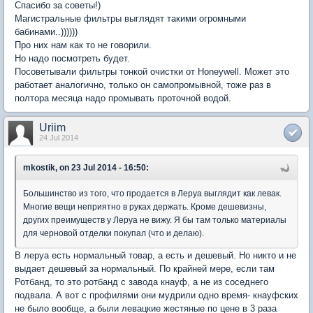
Спасибо за советы!)
Магистральные фильтры выглядят такими огромными
бабинами..))))))
Про них нам как то не говорили.
Но надо посмотреть будет.
Посоветывали фильтры тонкой очистки от Honeywell. Может это
работает аналогично, только он самопромывной, тоже раз в
полтора месяца надо промывать проточной водой.
Uriim
24 Jul 2014
mkostik, on 23 Jul 2014 - 16:50:
Большинство из того, что продается в Леруа выглядит как левак.
Многие вещи неприятно в руках держать. Кроме дешевизны,
других преимуществ у Леруа не вижу. Я бы там только материалы
для черновой отделки покупал (что и делаю).
В леруа есть нормальный товар, а есть и дешевый. Но никто и не
выдает дешевый за нормальный. По крайней мере, если там
Ротбанд, то это ротбанд с завода кнауф, а не из соседнего
подвала. А вот с профилями они мудрили одно время- кнауфских
не было вообще, а были левацкие жестяные по цене в 3 раза