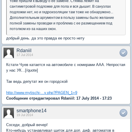
тоже пришли к выводу о ее замене. Стяжка лежит на
сантиметровой подложке для пола и вся дышит. В санузлах
подложки нет, но и гидроизоляции там тоже не обнаружено...
Дополнительным аргументом в пользу замены было желание
полной замены проводки и проблема с ее размещением под
потолком из-за наших окон.
добрый день. да это правда ее просто нету
Rdaniil
17 Jul 2014
Кстати Чуев катается на автомобиле с номерами ААА. Непростая
у нас УК...[/quote]
Так ведь депутат же он городской
http://www.mytischi-...v.php?PAGEN_1=9
Сообщение отредактировал Rdaniil: 17 July 2014 - 17:23
smartphone14
19 Jul 2014
Соседи, добрый вечер!
Кто-нибудь устанавливал щиток для доп. диф. автоматов в