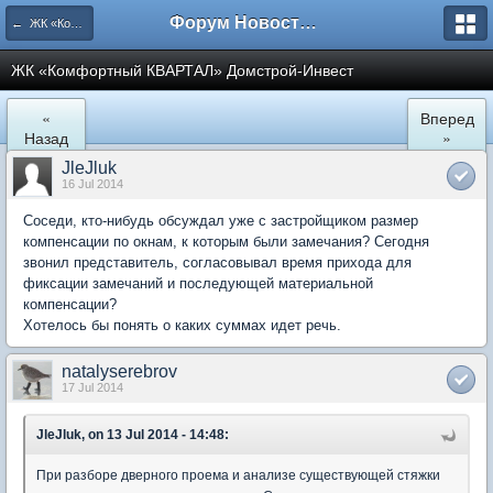
Форум Новостройки
← ЖК «Комфортный КВАРТАЛ»
ЖК «Комфортный КВАРТАЛ» Домстрой-Инвест
«
Вперед
Назад
»
JleJluk
16 Jul 2014
Соседи, кто-нибудь обсуждал уже с застройщиком размер
компенсации по окнам, к которым были замечания? Сегодня
звонил представитель, согласовывал время прихода для
фиксации замечаний и последующей материальной
компенсации?
Хотелось бы понять о каких суммах идет речь.
natalyserebrov
17 Jul 2014
JleJluk, on 13 Jul 2014 - 14:48:
При разборе дверного проема и анализе существующей стяжки