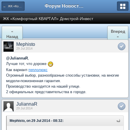
Форум Новостройки
← ЖК «Комфортный КВАРТАЛ»
ЖК «Комфортный КВАРТАЛ» Домстрой-Инвест
«
Вперед
Назад
»
Mephisto
29 Jul 2014
@
JuliannaR
,
Лучше тот, что дороже
Как вариант-
теплолюкс
Огромный выбор, разнообразные способы установки, на многие
модели-пожизненная гарантия.
Производство находится на нашей улице.
2 официальных представительства в городе.
JuliannaR
29 Jul 2014
Mephisto, on 29 Jul 2014 - 08:32: