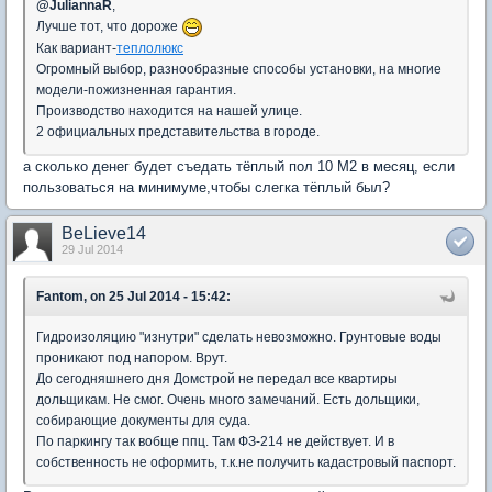
@
JuliannaR
,
Лучше тот, что дороже
Как вариант-
теплолюкс
Огромный выбор, разнообразные способы установки, на многие
модели-пожизненная гарантия.
Производство находится на нашей улице.
2 официальных представительства в городе.
а сколько денег будет съедать тёплый пол 10 М2 в месяц, если
пользоваться на минимуме,чтобы слегка тёплый был?
BeLieve14
29 Jul 2014
Fantom, on 25 Jul 2014 - 15:42:
Гидроизоляцию "изнутри" сделать невозможно. Грунтовые воды
проникают под напором. Врут.
До сегодняшнего дня Домстрой не передал все квартиры
дольщикам. Не смог. Очень много замечаний. Есть дольщики,
собирающие документы для суда.
По паркингу так вобще ппц. Там ФЗ-214 не действует. И в
собственность не оформить, т.к.не получить кадастровый паспорт.