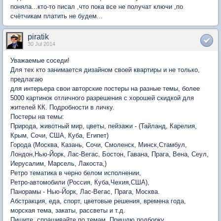
поняла...кто-то писал ,что пока все не получат ключи ,по
счётчикам платить не будем...
piratik
30 Jul 2014
Уважаемые соседи!
Для тех кто занимается дизайном своей квартиры и не только,
предлагаю
для интерьера свои авторские постеры на разные темы, более
5000 картинок отличного разрешения с хорошей скидкой для
жителей КК. Подробности в личку.
Постеры на темы:
Природа, животный мир, цветы, пейзажи - (Тайланд, Карелия,
Крым, Сочи, США, Куба, Египет)
Города (Москва, Казань, Сочи, Смоленск, Минск,Стамбул,
Лондон,Нью-Йорк, Лас-Вегас, Бостон, Гавана, Прага, Вена, Сеул,
Иерусалим, Марсель, Лакоста,)
Ретро тематика в черно белом исполнении,
Ретро-автомобили (Россия, Куба,Чехия,США),
Панорамы - Нью-Йорк, Лас-Вегас, Прага, Москва.
Абстракция, еда, спорт, цветовые решения, времена года,
морская тема, закаты, рассветы и т.д.
Пишите, спрашивайте по темам. Пришлю подборку.