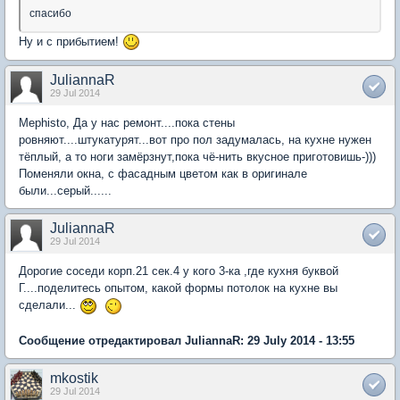
спасибо
Ну и с прибытием!
JuliannaR
29 Jul 2014
Mephisto, Да у нас ремонт....пока стены
ровняют....штукатурят...вот про пол задумалась, на кухне нужен
тёплый, а то ноги замёрзнут,пока чё-нить вкусное приготовишь-)))
Поменяли окна, с фасадным цветом как в оригинале
были...серый......
JuliannaR
29 Jul 2014
Дорогие соседи корп.21 сек.4 у кого 3-ка ,где кухня буквой
Г....поделитесь опытом, какой формы потолок на кухне вы
сделали...
Сообщение отредактировал JuliannaR: 29 July 2014 - 13:55
mkostik
29 Jul 2014