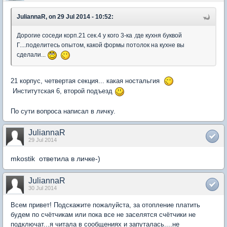
JuliannaR, on 29 Jul 2014 - 10:52:
Дорогие соседи корп.21 сек.4 у кого 3-ка ,где кухня буквой
Г....поделитесь опытом, какой формы потолок на кухне вы
сделали...
21 корпус, четвертая секция... какая ностальгия
Институтская 6, второй подъезд
По сути вопроса написал в личку.
JuliannaR
29 Jul 2014
mkostik ответила в личке-)
JuliannaR
30 Jul 2014
Всем привет! Подскажите пожалуйста, за отопление платить
будем по счётчикам или пока все не заселятся счётчики не
подключат...я читала в сообщениях и запуталась....не