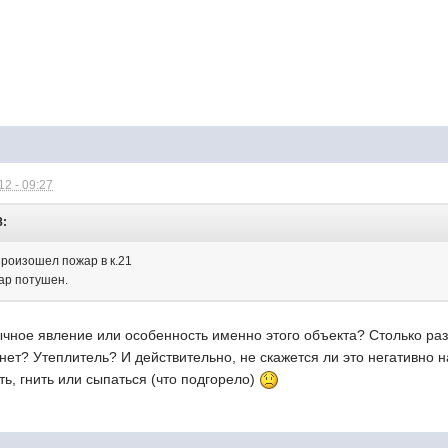
2 - 09:27
8:
произошел пожар в к.21
ар потушен.
чное явление или особенность именно этого объекта? Столько раз
 нет? Утеплитель? И действительно, не скажется ли это негативно 
ть, гнить или сыпаться (что подгорело)