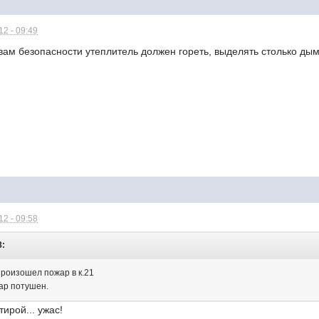
2 - 09:49
ам безопасности утеплитель должен гореть, выделять столько дыма
2 - 09:58
8:
произошел пожар в к.21
ар потушен.
ирой... ужас!