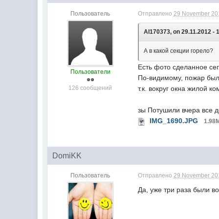
Пользователь
Отправлено
29 November 201
Al170373, on 29.11.2012 - 
А в какой секции горело?
Есть фото сделанное сег
Пользователи
По-видимому, пожар был 
126 сообщений
т.к. вокруг окна жилой 
зы Потушили вчера все д
IMG_1690.JPG
1.98
DomiKK
Пользователь
Отправлено
29 November 201
Да, уже три раза были в