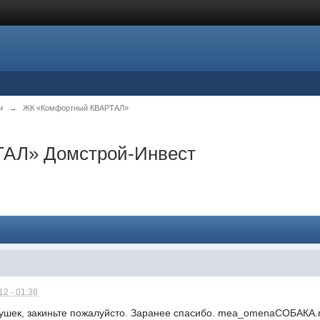
и
→
ЖК «Комфортный КВАРТАЛ»
АЛ» Домстрой-Инвест
2 - 01:38
вушек, закиньте пожалуйсто. Заранее спасибо. mea_omenaСОБАКА.