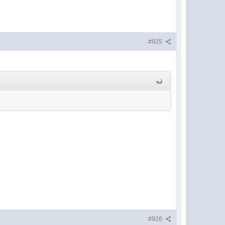
#925
#926