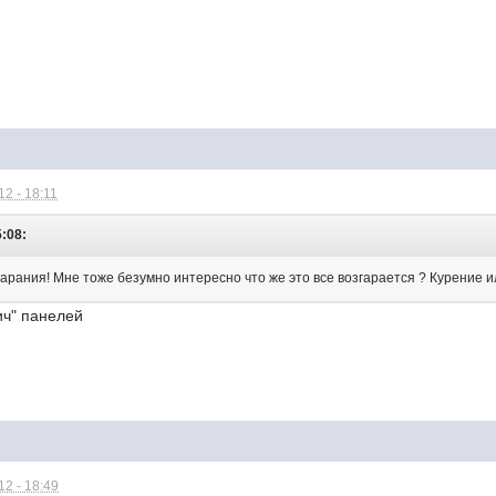
2 - 18:11
5:08:
гарания! Мне тоже безумно интересно что же это все возгарается ? Курение ил
ич" панелей
2 - 18:49