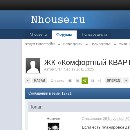
Nhouse.ru
Форумы
Пользователи
Форум Новостройки
→
Новостройки
→
Подмосковье
→
Мытищ
.
ЖК «Комфортный КВАРТ
Автор
Graf
,
Sep 19 2011 13:25
«
НАЗАД
ВПЕРЕД
»
Страниц
45
46
47
48
49
Сообщений в теме: 12721
Ionar
Новичок
Отправлено
29 November 201
Если есть планировки д