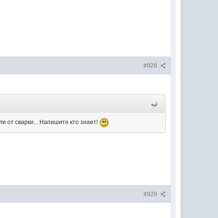
#928
и от сварки... Напишите кто знает!
#929