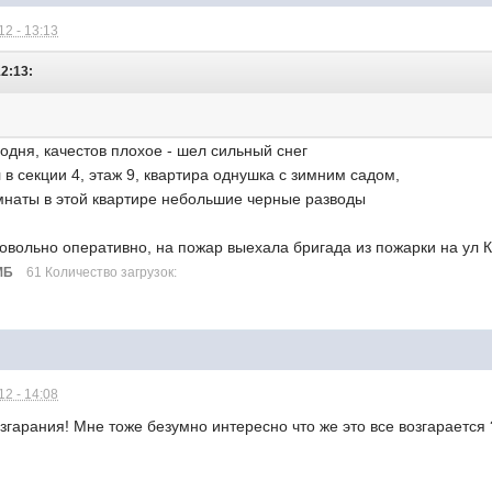
2 - 13:13
12:13:
одня, качестов плохое - шел сильный снег
в секции 4, этаж 9, квартира однушка с зимним садом,
комнаты в этой квартире небольшие черные разводы
овольно оперативно, на пожар выехала бригада из пожарки на ул 
МБ
61 Количество загрузок:
2 - 14:08
озгарания! Мне тоже безумно интересно что же это все возгарается 