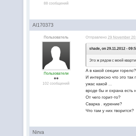
88 сообщений
Al170373
Пользователь
Отправлено
29 November 201
shade, on 29.11.2012 - 09:5
Это ж рядом с моей квартир
А в какой секции горело
Пользователи
И интересно что это так 
102 сообщений
ужас какой ...
вроде бы и охрана есть н
От чего горит-то?
Сварка . курение?
Что там у них творится?
Nirva