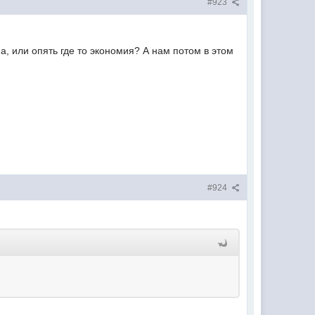
#923
, или опять где то экономия? А нам потом в этом
#924