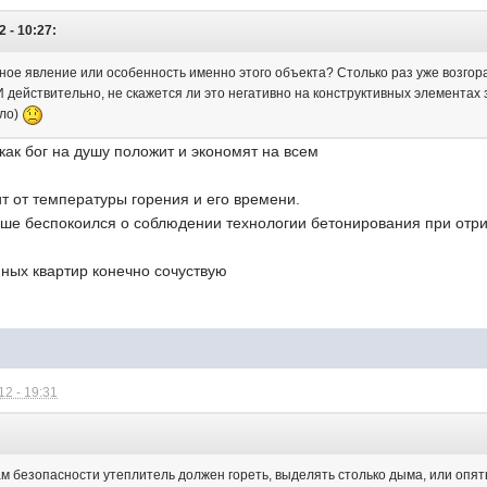
2 - 10:27:
ное явление или особенность именно этого объекта? Столько раз уже возгор
 действительно, не скажется ли это негативно на конструктивных элементах 
ело)
 как бог на душу положит и экономят на всем
ит от температуры горения и его времени.
льше беспокоился о соблюдении технологии бетонирования при отр
ных квартир конечно сочуствую
2 - 19:31
:
 безопасности утеплитель должен гореть, выделять столько дыма, или опять 