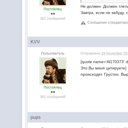
Не должен. Должен тлеть
Постоялец
Завтра, если не забуду,
362 сообщений
Сообщение отредактиров
KVV
Пользователь
Отправлено
29 November 201
[quote name='Al170373' d
Это Вы меня цитируете) 
происходит. Грустно. Вы
Постоялец
362 сообщений
pups