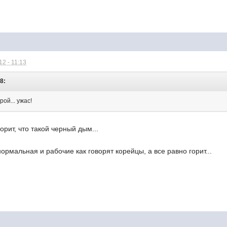
2 - 11:13
8:
ой... ужас!
?
горит, что такой черный дым...
ормальная и рабочие как говорят корейцы, а все равно горит...