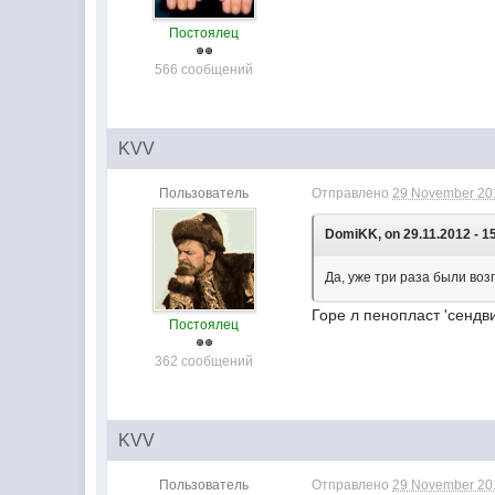
Постоялец
566 сообщений
KVV
Пользователь
Отправлено
29 November 201
DomiKK, on 29.11.2012 - 1
Да, уже три раза были воз
Горе л пенопласт 'сендв
Постоялец
362 сообщений
KVV
Пользователь
Отправлено
29 November 201