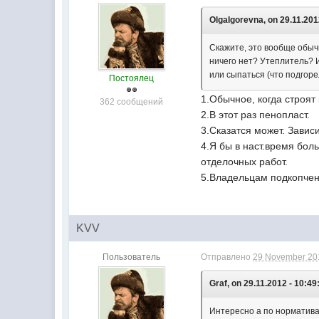
OlgaIgorevna, on 29.11.201
Скажите, это вообще обыч
ничего нет? Утеплитель? И
или сыпаться (что подгор
Постоялец
1.Обычное, когда строят
362 сообщений
2.В этот раз пенопласт.
3.Сказатся может. Завис
4.Я бы в наст.время бо
отделочных работ.
5.Владельцам подкопчен
KVV
Пользователь
Отправлено
29 November 201
Graf, on 29.11.2012 - 10:49
Интересно а по нормативам