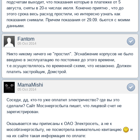
подсчетам выходит, что показания которые в платежке от 5
августа, сняты в 20-х числах июля. Конечно приятно , что до
этого срока весь расход простили, но интересно узнать как
показания снимали. Причем показания от 29.09. бьются с моими
данными.
Fantom
05 Oct 2014
Никто никому ничего не "простил". Э/снабжение корпусов не было
введено в эксплуатацию по постоянке до этого времени,
т.е.осуществлялось по временной схеме, что незаконно. Должен
платить застройщик, Домстрой.
MamaMishi
05 Oct 2014
Соседи, дд, кто-то уже оплатил электричество? где вы это
сделали? Сайт Мосэнергосбыта пишет, что лицевой счет не
зарегистрирован.
Оказывается мы приписаны к ОАО Электросеть, а не к
мособлэнергосбыту, не посмотрела внимательно квитанцию
и
на их сайте такая информация по оплате: