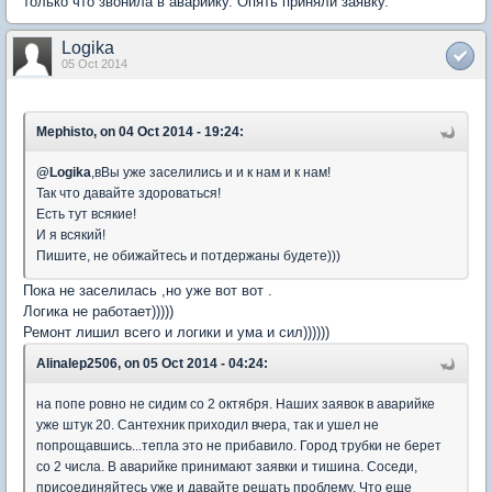
только что звонила в аварийку. Опять приняли заявку.
Logika
05 Oct 2014
Mephisto, on 04 Oct 2014 - 19:24:
@
Logika
,вВы уже заселились и и к нам и к нам!
Так что давайте здороваться!
Есть тут всякие!
И я всякий!
Пишите, не обижайтесь и потдержаны будете)))
Пока не заселилась ,но уже вот вот .
Логика не работает)))))
Ремонт лишил всего и логики и ума и сил))))))
Alinalep2506, on 05 Oct 2014 - 04:24:
на попе ровно не сидим со 2 октября. Наших заявок в аварийке
уже штук 20. Сантехник приходил вчера, так и ушел не
попрощавшись...тепла это не прибавило. Город трубки не берет
со 2 числа. В аварийке принимают заявки и тишина. Соседи,
присоединяйтесь уже и давайте решать проблему. Что еще