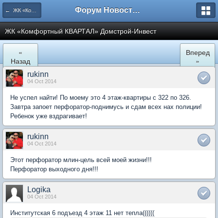
Форум Новостройки
← ЖК «Комфортный КВАРТАЛ»
ЖК «Комфортный КВАРТАЛ» Домстрой-Инвест
«
Вперед
Назад
»
rukinn
04 Oct 2014
Не успел найти! По моему это 4 этаж-квартиры с 322 по 326.
Завтра запоет перфоратор-поднимусь и сдам всех нах полиции!
Ребенок уже вздрагивает!
rukinn
04 Oct 2014
Этот перфоратор млин-цель всей моей жизни!!!
Перфоратор выходного дня!!!
Logika
04 Oct 2014
Институтская 6 подъезд 4 этаж 11 нет тепла((((((