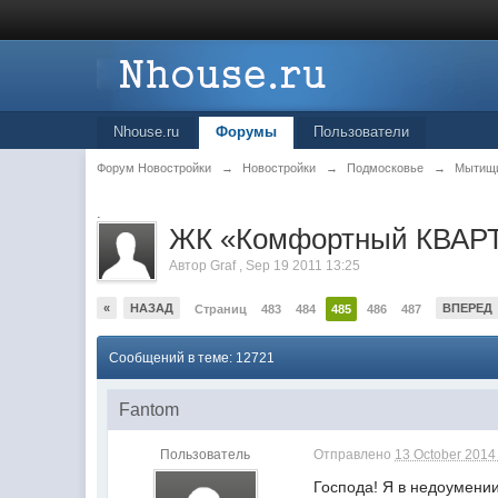
Nhouse.ru
Форумы
Пользователи
Форум Новостройки
→
Новостройки
→
Подмосковье
→
Мытищ
.
ЖК «Комфортный КВАРТ
Автор
Graf
,
Sep 19 2011 13:25
«
НАЗАД
ВПЕРЕД
Страниц
483
484
485
486
487
Сообщений в теме: 12721
Fantom
Пользователь
Отправлено
13 October 2014 
Господа! Я в недоумени