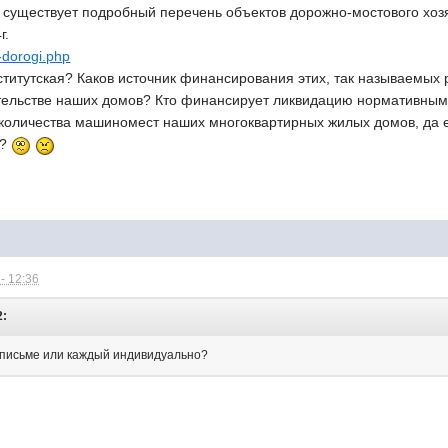
 существует подробный перечень объектов дорожно-мостового хоз
г.
i-dorogi.php
ститутская? Каков источник финансирования этих, так называемых
тельстве наших домов? Кто финансирует ликвидацию нормативным
количества машиномест наших многоквартирных жилых домов, да е
??
- 12:36
2:
 письме или каждый индивидуально?