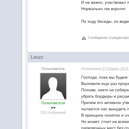
И не важно, участвовал л
Нормально так воротит
По ходу беседы, он види
Сообщение отредактиров
Leozz
Пользователь
Отправлено
13 October 2014 
Господа, пока мы будем 
Выловили еще раз прора
Похоже, никто не собир
убрать бордюры и расшир
Причем его активное утв
Пользователи
пытаются нас вынудить п
102 сообщений
В принципе понятно и оч
Но может, стоит на вся
парковочных мест без со