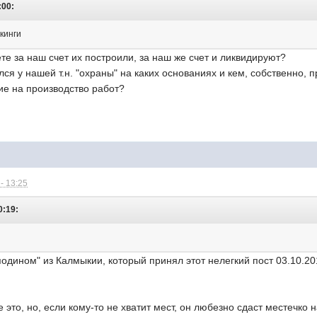
:00:
ркинги
е за наш счет их построили, за наш же счет и ликвидируют?
лся у нашей т.н. "охраны" на каких основаниях и кем, собственно
е на производство работ?
- 13:25
0:19:
одином" из Калмыкии, который принял этот нелегкий пост 03.10.20
 это, но, если кому-то не хватит мест, он любезно сдаст местечко 