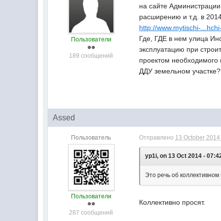
на сайте Администрации
расширению и т.д. в 2014
http://www.mytischi-...hch
Где, ГДЕ в нем улица Ин
Пользователи
эксплуатацию при строи
189 сообщений
проектом необходимого 
ДДУ земельном участке
Assed
Пользователь
Отправлено
13 October 2014 
yp1i, on 13 Oct 2014 - 07:4
Это речь об коллективном
Пользователи
Коллективно просят.
287 сообщений