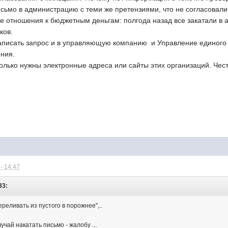
сьмо в администрацию с теми же претензиями, что не согласовали
 отношения к бюджетным деньгам: полгода назад все закатали в ас
ков.
писать запрос и в управляющую компанию и Управление единого 
ния.
олько нужны электронные адреса или сайты этих организаций. Честн
- 14:47
33:
ереливать из пустого в порожнее",..
лучай накатать письмо - жалобу ...