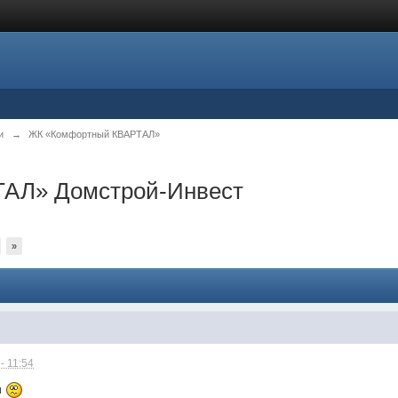
и
→
ЖК «Комфортный КВАРТАЛ»
АЛ» Домстрой-Инвест
»
- 11:54
и