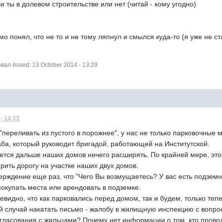
и ты в долевом строительстве или нет (читай - кому угодно)
мо понял, что не то и не тому ляпнул и смылся куда-то (я уже не с
ал Assed: 13 October 2014 - 13:29
- 14:33
"переливать из пустого в порожнее", у нас не только парковочные 
ба, который руководит бригадой, работающей на Институтской.
ается дальше наших домов ничего расширять. По крайней мере, эт
ить дорогу на участке наших двух домов.
ерждение еще раз, что "Чего Вы возмущаетесь? У вас есть подземна
окупать места или арендовать в подземке.
евидно, что как парковались перед домом, так и будем, только теп
кий случай накатать письмо - жалобу в жилищную инспекцию с воп
гласования с жильцами? Почему нет информации о том, кто проводи