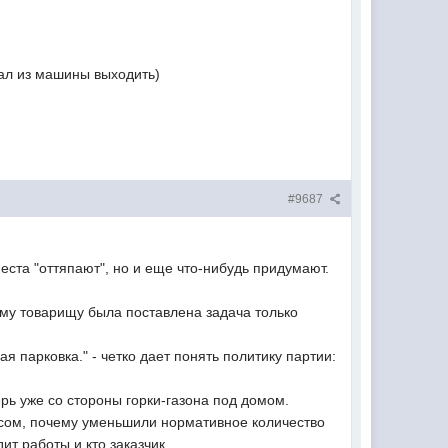
тал из машины выходить)
#9687
места "оттяпают", но и еще что-нибудь придумают.
ому товарищу была поставлена задача только
я парковка." - четко дает понять политику партии:
ерь уже со стороны горки-газона под домом.
росом, почему уменьшили нормативное количество
т работы и кто заказчик.