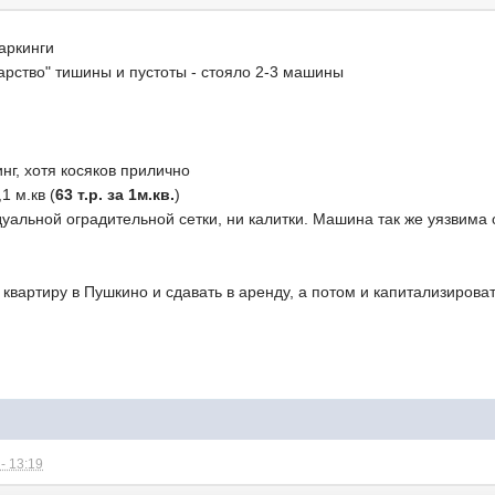
паркинги
царство" тишины и пустоты - стояло 2-3 машины
нг, хотя косяков прилично
1 м.кв (
63 т.р. за 1м.кв.
)
дуальной оградительной сетки, ни калитки. Машина так же уязвима
 квартиру в Пушкино и сдавать в аренду, а потом и капитализироват
- 13:19