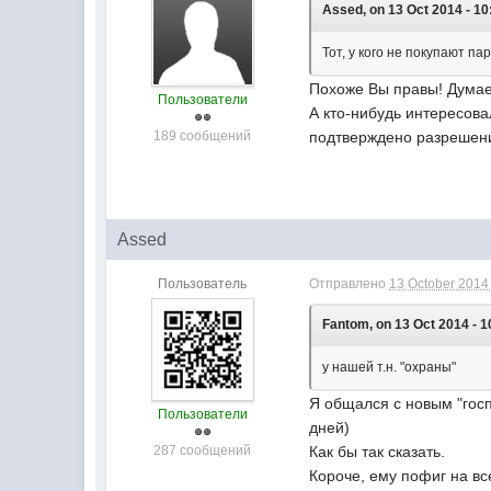
Assed, on 13 Oct 2014 - 10
Тот, у кого не покупают па
Похоже Вы правы! Думает
Пользователи
А кто-нибудь интересова
189 сообщений
подтверждено разрешени
Assed
Пользователь
Отправлено
13 October 2014 
Fantom, on 13 Oct 2014 - 1
у нашей т.н. "охраны"
Я общался с новым "госп
Пользователи
дней)
287 сообщений
Как бы так сказать.
Короче, ему пофиг на все