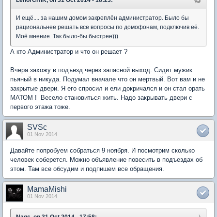
LenorCHIK, on 31 Oct 2014 - 18:23:
И ещё.... за нашим домом закреплён администратор. Было бы
рациональнее решать все вопросы по домофонам, подключив её.
Моё мнение. Так было-бы быстрее)))
А кто Администратор и что он решает ?
Вчера захожу в подъезд через запасной выход. Сидит мужик
пьяный в никуда. Подумал вначале что он мертвый. Вот вам и не
закрытые двери. Я его спросил и ели докричался и он стал орать
МАТОМ ! Весело становиться жить. Надо закрывать двери с
первого этажа тоже.
SVSc
01 Nov 2014
Давайте попробуем собраться 9 ноября. И посмотрим сколько
человек соберется. Можно объявление повесить в подъездах об
этом. Там все обсудим и подпишем все обращения.
MamaMishi
01 Nov 2014