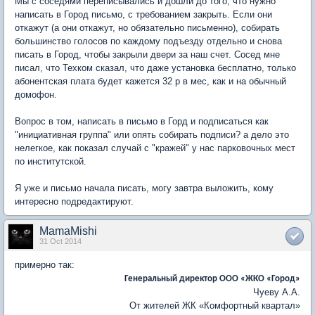
Мы с соседями переписывались и дошли до того, что нужно
написать в Город письмо, с требованием закрыть. Если они
откажут (а они откажут, но обязательно письменно), собирать
большинство голосов по каждому подъезду отдельно и снова
писать в Город, чтобы закрыли двери за наш счет. Сосед мне
писал, что Техком сказал, что даже установка бесплатно, только
абонентская плата будет кажется 32 р в мес, как и на обычный
домофон.
Вопрос в том, написать в письмо в Горд и подписаться как
"инициативная группа" или опять собирать подписи? а дело это
нелегкое, как показал случай с "кражей" у нас парковочных мест
по институтской.
Я уже и письмо начала писать, могу завтра выложить, кому
интересно подредактируют.
MamaMishi
31 Oct 2014
примерно так:
Генеральный директор ООО «ЖКО «Город»
Чуеву А.А.
От жителей ЖК «Комфортный квартал»