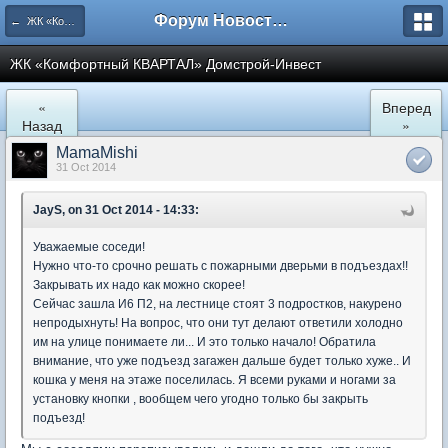
Форум Новостройки
← ЖК «Комфортный КВАРТАЛ»
ЖК «Комфортный КВАРТАЛ» Домстрой-Инвест
«
Вперед
Назад
»
MamaMishi
31 Oct 2014
JayS, on 31 Oct 2014 - 14:33:
Уважаемые соседи!
Нужно что-то срочно решать с пожарными дверьми в подъездах!!
Закрывать их надо как можно скорее!
Сейчас зашла И6 П2, на лестнице стоят 3 подростков, накурено
непродыхнуть! На вопрос, что они тут делают ответили холодно
им на улице понимаете ли... И это только начало! Обратила
внимание, что уже подъезд загажен дальше будет только хуже.. И
кошка у меня на этаже поселилась. Я всеми руками и ногами за
установку кнопки , вообщем чего угодно только бы закрыть
подъезд!