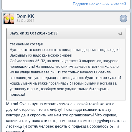
Подписи нескольких жителей
DomiKK
31 Oct 2014
JayS, on 31 Oct 2014 - 14:33:
Уважаемые соседи!
Нужно что-то срочно решать с пожарными дверьми в подъездах!!
Закрывать их надо как можно скорее!
Сейчас зашла И6 П2, на лестнице стоят 3 подростков, накурено
непродыхнуть! На вопрос, что они тут делают ответили холодно
им на улице понимаете ли... И это только начало! Обратила
внимание, что уже подъезд загажен дальше будет только хуже.. И
кошка у меня на этаже поселилась. Я всеми руками и ногами за
установку кнопки , вообщем чего угодно только бы закрыть
подъезд!
Мы за! Очень нужно ставить замок с кнопкой такой же как с
другой стороны, что и к лифту! Пока надо позвонить в эту
контору да и спросить как нам это организовать! Что хорошо,
ключи и так у всех эти есть, нам просто замок продублировать на
лестницы!)) хотяб человек десять с подьезда собралось бы, и
поставим!