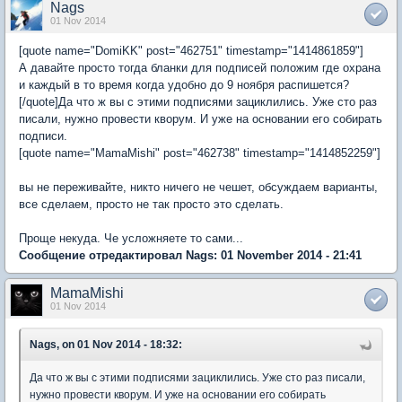
Nags
01 Nov 2014
[quote name="DomiKK" post="462751" timestamp="1414861859"]
А давайте просто тогда бланки для подписей положим где охрана
и каждый в то время когда удобно до 9 ноября распишется?
[/quote]Да что ж вы с этими подписями зациклились. Уже сто раз
писали, нужно провести кворум. И уже на основании его собирать
подписи.
[quote name="MamaMishi" post="462738" timestamp="1414852259"]
вы не переживайте, никто ничего не чешет, обсуждаем варианты,
все сделаем, просто не так просто это сделать.
Проще некуда. Че усложняете то сами...
Сообщение отредактировал Nags: 01 November 2014 - 21:41
MamaMishi
01 Nov 2014
Nags, on 01 Nov 2014 - 18:32:
Да что ж вы с этими подписями зациклились. Уже сто раз писали,
нужно провести кворум. И уже на основании его собирать