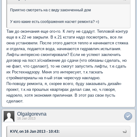
Приятно смотреть на с виду законченный дом
У кого какие есть соображения насчет ремонта? =)
Там до окончания еще ого-го. К лету не сдадут. Тепловой контур
еще в к.22 не закрыли. В к.21 кстати надо посмотреть, все ли
окна установили. После этого дается тепло и начинается стяжка
и отделка, подается вода, начинаются гидравлич.испытания.
Лифты интересно смонтировали? Если не успеют заключить
договор на пост.э/снабжение до сдачи (что обязаны сделать, но
не факт, что сделают), то не смогут запустить лифты, т.е.сдать
их Ростехнадзору. Меня это интересует, т.к.таскать
стройматериалы на n-ый этаж чересчур накладно.
По-поводу ремонта, я, скорее всего, буду заказывать дизайн-
проект, т.к.на прошлых квартирах делал сам, но, ч.говоря,
надоело, хотя экономия приличная. В этот раз свои пусть
сделают.
OlgaIgorevna
16 Jan 2013
KVV, on 16 Jan 2013 - 10:43: