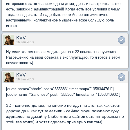
интересов с затягиванием сдачи дома, деньги на строительство
есть, завязки с администрацией! Когда есть все условия к чему
тогда опаздывать. И надо быть всем более оптимистично
настроенными, коллективное мышление тоже большую роль
играет!
KVV
16 Jan 2013
Ну если коллективная медитация на к.22 поможет получению
Разрешению на ввод объекта в эксплуатацию, то я готов в этом
поучаствовать)
KVV
16 Jan 2013
[quote name="shade" post="355386" timestamp="1358344761"]
[quote name="Sanchos5" post="355365" timestamp="1358340902"]
3D - конечно делаю, но многие не идут на это, так как стоит
дороже да и как тут заметили - сейчас люди покупают кучу
журналов по дизайну (либо много сайтов есть интересных по
этой тематике) и хотят сделать примерно как там).