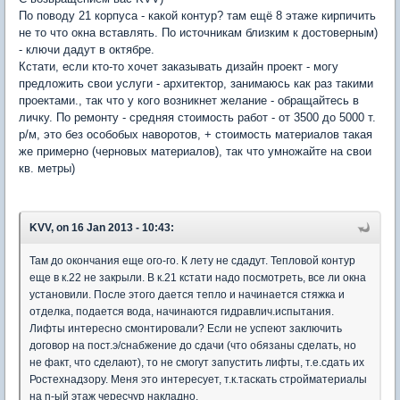
По поводу 21 корпуса - какой контур? там ещё 8 этаже кирпичить
не то что окна вставлять. По источникам близким к достоверным)
- ключи дадут в октябре.
Кстати, если кто-то хочет заказывать дизайн проект - могу
предложить свои услуги - архитектор, занимаюсь как раз такими
проектами., так что у кого возникнет желание - обращайтесь в
личку. По ремонту - средняя стоимость работ - от 3500 до 5000 т.
р/м, это без особобых наворотов, + стоимость материалов такая
же примерно (черновых материалов), так что умножайте на свои
кв. метры)
KVV, on 16 Jan 2013 - 10:43:
Там до окончания еще ого-го. К лету не сдадут. Тепловой контур
еще в к.22 не закрыли. В к.21 кстати надо посмотреть, все ли окна
установили. После этого дается тепло и начинается стяжка и
отделка, подается вода, начинаются гидравлич.испытания.
Лифты интересно смонтировали? Если не успеют заключить
договор на пост.э/снабжение до сдачи (что обязаны сделать, но
не факт, что сделают), то не смогут запустить лифты, т.е.сдать их
Ростехнадзору. Меня это интересует, т.к.таскать стройматериалы
на n-ый этаж чересчур накладно.