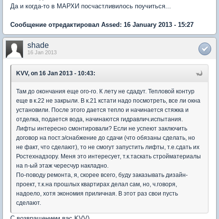
Да и когда-то в МАРХИ посчастливилось поучиться...
Сообщение отредактировал Assed: 16 January 2013 - 15:27
shade
16 Jan 2013
KVV, on 16 Jan 2013 - 10:43:
Там до окончания еще ого-го. К лету не сдадут. Тепловой контур
еще в к.22 не закрыли. В к.21 кстати надо посмотреть, все ли окна
установили. После этого дается тепло и начинается стяжка и
отделка, подается вода, начинаются гидравлич.испытания.
Лифты интересно смонтировали? Если не успеют заключить
договор на пост.э/снабжение до сдачи (что обязаны сделать, но
не факт, что сделают), то не смогут запустить лифты, т.е.сдать их
Ростехнадзору. Меня это интересует, т.к.таскать стройматериалы
на n-ый этаж чересчур накладно.
По-поводу ремонта, я, скорее всего, буду заказывать дизайн-
проект, т.к.на прошлых квартирах делал сам, но, ч.говоря,
надоело, хотя экономия приличная. В этот раз свои пусть
сделают.
C возвращением вас KVV)