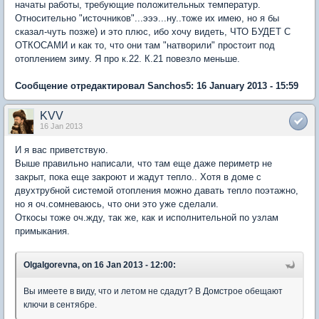
начаты работы, требующие положительных температур.
Относительно "источников"...эээ...ну..тоже их имею, но я бы
сказал-чуть позже) и это плюс, ибо хочу видеть, ЧТО БУДЕТ С
ОТКОСАМИ и как то, что они там "натворили" простоит под
отоплением зиму. Я про к.22. К.21 повезло меньше.
Сообщение отредактировал Sanchos5: 16 January 2013 - 15:59
KVV
16 Jan 2013
И я вас приветствую.
Выше правильно написали, что там еще даже периметр не
закрыт, пока еще закроют и жадут тепло.. Хотя в доме с
двухтрубной системой отопления можно давать тепло поэтажно,
но я оч.сомневаюсь, что они это уже сделали.
Откосы тоже оч.жду, так же, как и исполнительной по узлам
примыкания.
OlgaIgorevna, on 16 Jan 2013 - 12:00:
Вы имеете в виду, что и летом не сдадут? В Домстрое обещают
ключи в сентябре.