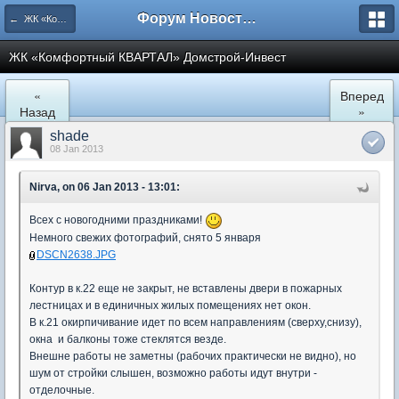
Форум Новостройки
← ЖК «Комфортный КВАРТАЛ»
ЖК «Комфортный КВАРТАЛ» Домстрой-Инвест
«
Вперед
Назад
»
shade
08 Jan 2013
Nirva, on 06 Jan 2013 - 13:01:
Всех с новогодними праздниками!
Немного свежих фотографий, снято 5 января
DSCN2638.JPG
Контур в к.22 еще не закрыт, не вставлены двери в пожарных
лестницах и в единичных жилых помещениях нет окон.
В к.21 окирпичивание идет по всем направлениям (сверху,снизу),
окна и балконы тоже стеклятся везде.
Внешне работы не заметны (рабочих практически не видно), но
шум от стройки слышен, возможно работы идут внутри -
отделочные.