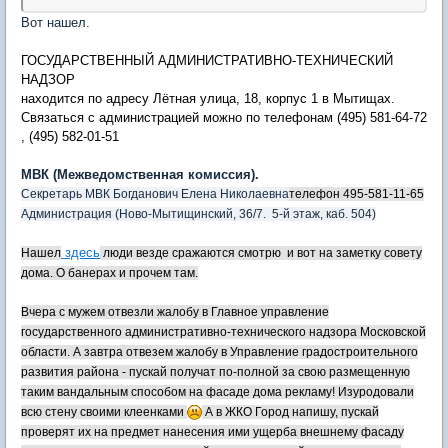
Вот нашел.
ГОСУДАРСТВЕННЫЙ АДМИНИСТРАТИВНО-ТЕХНИЧЕСКИЙ
НАДЗОР
находится по адресу Лётная улица, 18, корпус 1 в Мытищах.
Связаться с администрацией можно по телефонам (495) 581-64-72
, (495) 582-01-51
МВК (Межведомственная комиссия).
Секретарь МВК Богданович Елена Николаевна
телефон 495-581-11-65
Администрация (Ново-Мытищинский, 36/7. 5-й этаж, каб. 504)
здесь
Нашел
люди везде сражаются смотрю и вот на заметку совету
дома. О банерах и прочем там.
Вчера с мужем отвезли жалобу в Главное управление
государственного административно-технического надзора Московской
области. А завтра отвезем жалобу в Управление градостроительного
развития района - пускай получат по-полной за свою размещенную
таким вандальным способом на фасаде дома рекламу! Изуродовали
всю стену своими клеенками
А в ЖКО Город напишу, пускай
проверят их на предмет нанесения ими ущерба внешнему фасаду