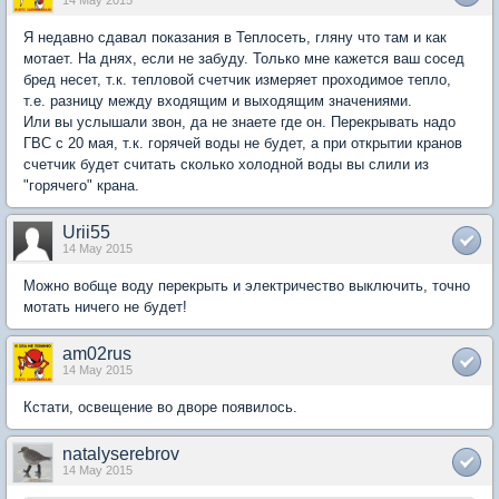
14 May 2015
Я недавно сдавал показания в Теплосеть, гляну что там и как
мотает. На днях, если не забуду. Только мне кажется ваш сосед
бред несет, т.к. тепловой счетчик измеряет проходимое тепло,
т.е. разницу между входящим и выходящим значениями.
Или вы услышали звон, да не знаете где он. Перекрывать надо
ГВС с 20 мая, т.к. горячей воды не будет, а при открытии кранов
счетчик будет считать сколько холодной воды вы слили из
"горячего" крана.
Urii55
14 May 2015
Можно вобще воду перекрыть и электричество выключить, точно
мотать ничего не будет!
am02rus
14 May 2015
Кстати, освещение во дворе появилось.
natalyserebrov
14 May 2015