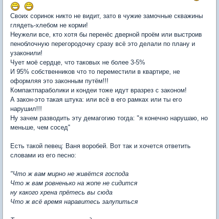
Своих соринок никто не видит, зато в чужие замочные скважины
глядеть-хлебом не корми!
Неужели все, кто хотя бы перенёс дверной проём или выстроив
пеноблочную перегородочку сразу всё это делали по плану и
узаконили!
Чует моё сердце, что таковых не более 3-5%
И 95% собственников что то переместили в квартире, не
оформляя это законным путём!!!
Компактпараболики и кондеи тоже идут вразрез с законом!
А закон-это такая штука: или всё в его рамках или ты его
нарушил!!!
Ну зачем разводить эту демагогию тогда: "я конечно нарушаю, но
меньше, чем сосед"
Есть такой певец: Ваня воробей. Вот так и хочется ответить
словами из его песно:
"Что ж вам мирно не живётся господа
Что ж вам ровненько на жопе не сидится
ну какого хрена прётесь вы сюда
Что ж всё время наравитесь залупиться