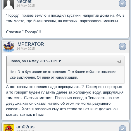
Nechet
14 May 2015
"Город" привез землю и посадил кустики напротив дома на И-6 в
том месте, где были газоны, на которых парковались машины.
Спасибо " Городу"!!
IMPERATOR
14 May 2015
Jonas, on 14 May 2015 - 10:13:
Нет. Это булькание не отопления. Тем более сейчас отопление
уже выключено. От явно от канализации.
А вот краны отопления надо перекрывать ? Сосед вот перекрыл
а то говорит будем платить далее за холодную воду, циркуляция
там есть. Счетчик мотает. Позвонил сосед в Теплосеть но там
девушка как он сказал ничего об этом не могла разумного
сказать. Хотя я возразил ему что тепла то нет и не должен он
мотать так как в Гкал.
am02rus