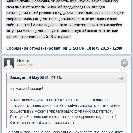
здания своими незаконными действиями - пускай замазывают все
свои дырки от рекламы. И пускай предупредят их, что для
размещения такой рекламы в будущем необходимо решение общего
собрания жильцов дома. Фасады зданий - это не их единоличная
собственность! А еще надо поставить в известность о сложившейся
ситуации межведомственную комиссию, пускай знают, что жители
против таких изменений облика дома!
Сообщение отредактировал IMPERATOR: 14 May 2015 - 12:48
Nechet
14 May 2015
Jonas, on 14 May 2015 - 07:58:
Уважаемый соседи!
Может инициируем проверку всех квартир нашего дома на
законность перепланировок. Кто-нибудь узнавал как такое можно
осуществить? Может в управляющую компанию обратиться?
Я вот у себя в спальне частенько слышу журчание над головой.
Как-то меня этот факт настораживает.
не волнуйтесь,все у вас нормально, как у всех, т.е. все слышат