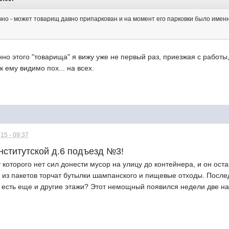
ачно - может товарищ давно припаркован и на момент его парковки было имен
енно этого "товарища" я вижу уже не первый раз, приезжая с работы
к ему видимо пох... на всех.
15 - 09:37
нститутской д.6 подъезд №3!
у которого нет сил донести мусор на улицу до контейнера, и он ост
з из пакетов торчат бутылки шампанского и пищевые отходы. После
 есть еще и другие этажи? Этот немощный появился недели две наз