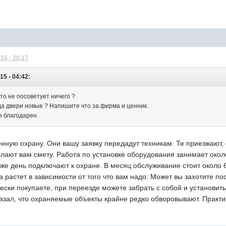
15 - 20:17
5 - 04:42:
кто не посоветует ничего ?
да двери новые ? Напишите что за фирма и ценник.
е благодарен.
нную охрану. Они вашу заявку передадут техникам. Те приезжают, 
ают вам смету. Работа по установке оборудования занимает около 
же день подключают к охране. В месяц обслуживание стоит около 
 растет в зависимости от того что вам надо: Может вы захотите пост
ски покупаете, при переезде можете забрать с собой и установить
казал, что охраняемые объекты крайне редко обворовывают. Практи