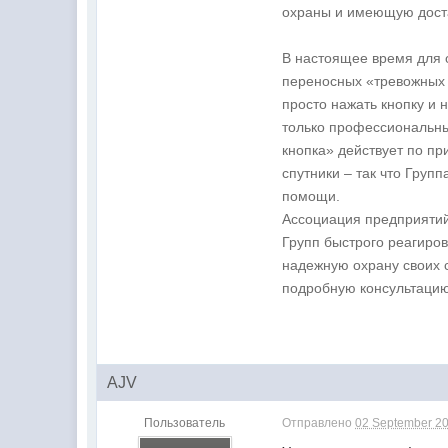
охраны и имеющую доста
В настоящее время для 
переносных «тревожных 
просто нажать кнопку и 
только профессиональны
кнопка» действует по п
спутники – так что Груп
помощи.
Ассоциация предприяти
Групп быстрого реагиро
надежную охрану своих с
подробную консультаци
AJV
Пользователь
Отправлено
02 September 20