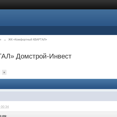
и
→
ЖК «Комфортный КВАРТАЛ»
АЛ» Домстрой-Инвест
»
 00:34
6:09: