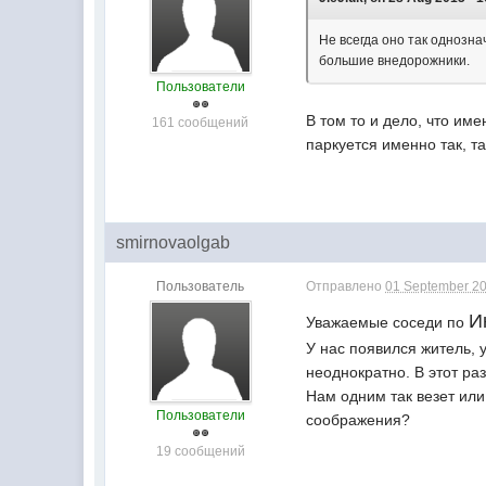
Не всегда оно так однозн
большие внедорожники.
Пользователи
В том то и дело, что им
161 сообщений
паркуется именно так, та
smirnovaolgab
Пользователь
Отправлено
01 September 20
И
Уважаемые соседи по
У нас появился житель, 
неоднократно. В этот ра
Нам одним так везет или
Пользователи
соображения?
19 сообщений