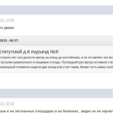
15 - 22:50
го двери.
2015 - 06:37:
ститутской д.6 подъезд №3!
которого нет сил донести мусор на улицу до контейнера, и он оставляет его в
т бутылки шампанского и пищевые отходы. Последний раз мусор оставили с во
 немощный появился недели две назад или стал таким. Может есть какие со
15 - 07:42
ые и на лестничных площадках и на балконах , видно их не научил