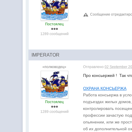
Сообщение отредактиров
Постоялец
1289 сообщений
IMPERATOR
«полководец»
Отправлено
02 September 20
Про консьержей ! Так чт
ОХРАНА КОНСЬЕРЖА
Работа консьержа в усл
подъездах жилых домов,
Постоялец
контролировать посещени
1289 сообщений
профессии зачастую под
опьянении, или же прос
об их дополнительной о