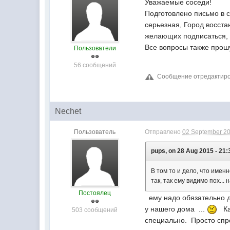
Уважаемые соседи!
Подготовлено письмо в 
серьезная, Город восста
желающих подписаться, 
Все вопросы также прошу
Пользователи
56 сообщений
Сообщение отредактиров
Nechet
Пользователь
Отправлено
02 September 20
pups, on 28 Aug 2015 - 21:
В том то и дело, что имен
так, так ему видимо пох... н
Постоялец
ему надо обязательно де
у нашего дома ...
Каж
503 сообщений
специально. Просто спр