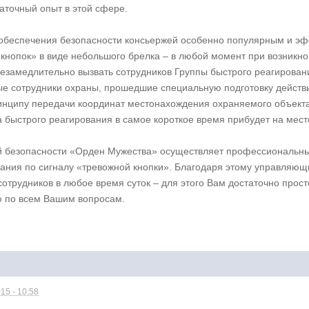
точный опыт в этой сфере.
обеспечения безопасности консьержей особенно популярным и э
кнопок» в виде небольшого брелка – в любой момент при возникно
незамедлительно вызвать сотрудников Группы быстрого реагировани
е сотрудники охраны, прошедшие специальную подготовку действ
ринципу передачи координат местонахождения охраняемого объект
па быстрого реагирования в самое короткое время прибудет на ме
й безопасности «Орден Мужества» осуществляет профессиональны
вания по сигналу «тревожной кнопки». Благодаря этому управляющ
отрудников в любое время суток – для этого Вам достаточно прос
ю по всем Вашим вопросам.
15 - 10:58