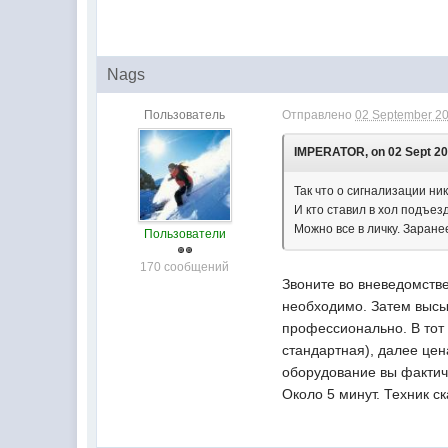
Nags
Пользователь
Отправлено
02 September 20
IMPERATOR, on 02 Sept 201
Так что о сигнализации ни
И кто ставил в хол подъез
Можно все в личку. Заране
Пользователи
170 сообщений
Звоните во вневедомстве
необходимо. Затем высыл
профессионально. В тот 
стандартная), далее цена
оборудование вы фактиче
Около 5 минут. Техник с