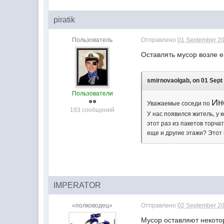
piratik
Пользователь
Отправлено
01 September 20
Оставлять мусор возле е
smirnovaolgab, on 01 Sept 
Пользователи
Ин
Уважаемые соседи по
193 сообщений
У нас появился житель, у 
этот раз из пакетов торча
еще и другие этажи? Этот
IMPERATOR
«полководец»
Отправлено
02 September 20
Мусор оставляют некотор