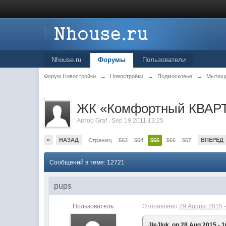
Nhouse.ru
Форумы
Пользователи
Форум Новостройки
→
Новостройки
→
Подмосковье
→
Мытищ
.
ЖК «Комфортный КВАРТ
Автор
Graf
,
Sep 19 2011 13:25
«
НАЗАД
ВПЕРЕД
Страниц
563
564
565
566
567
Сообщений в теме: 12721
pups
Пользователь
Отправлено
29 August 2015 -
JleJluk, on 28 Aug 2015 - 1