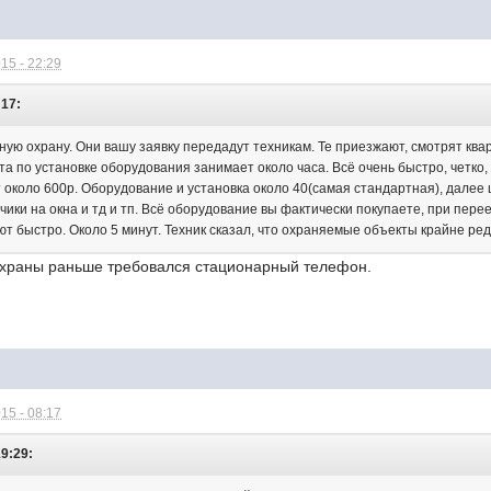
15 - 22:29
:17:
ую охрану. Они вашу заявку передадут техникам. Те приезжают, смотрят квар
а по установке оборудования занимает около часа. Всё очень быстро, четко,
около 600р. Оборудование и установка около 40(самая стандартная), далее ц
чики на окна и тд и тп. Всё оборудование вы фактически покупаете, при пере
ют быстро. Около 5 минут. Техник сказал, что охраняемые объекты крайне ред
охраны раньше требовался стационарный телефон.
15 - 08:17
19:29: