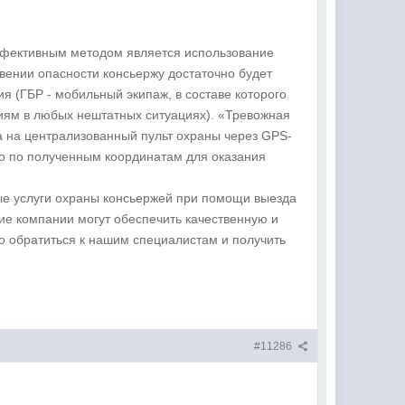
ффективным методом является использование
вении опасности консьержу достаточно будет
я (ГБР - мобильный экипаж, в составе которого
иям в любых нештатных ситуациях). «Тревожная
а на централизованный пульт охраны через GPS-
сто по полученным координатам для оказания
е услуги охраны консьержей при помощи выезда
ие компании могут обеспечить качественную и
то обратиться к нашим специалистам и получить
#11286