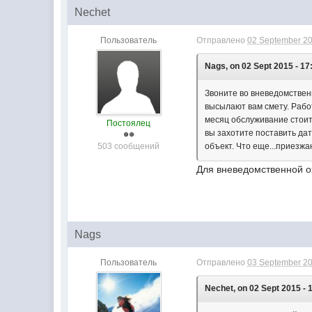
Nechet
Пользователь
Отправлено
02 September 20
Nags, on 02 Sept 2015 - 17
Звоните во вневедомственн
высылают вам смету. Работ
месяц обслуживание стоит 
Постоялец
вы захотите поставить дат
503 сообщений
объект. Что еще...приезжа
Для вневедомственной 
Nags
Пользователь
Отправлено
03 September 20
Nechet, on 02 Sept 2015 - 