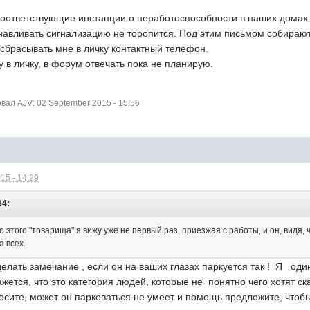
соответствующие инстанции о неработоспособности в наших домах
навливать сигнализацию не торопится. Под этим письмом собирают
сбрасывать мне в личку контактный телефон.
 в личку, в форум отвечать пока не планирую.
ал AJV: 02 September 2015 - 15:56
15 - 14:29
34:
но этого "товарища" я вижу уже не первый раз, приезжая с работы, и он, видя
а всех.
лать замечание , если он на ваших глазах паркуется так ! Я оди
ется, что это категория людей, которые не понятно чего хотят ск
осите, может он парковаться не умеет и помощь предложите, чтобы