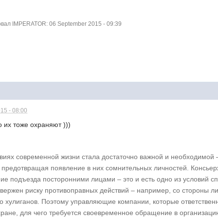
ал IMPERATOR: 06 September 2015 - 09:39
15 - 08:00
о их тоже охраняют )))
овиях современной жизни стала достаточно важной и необходимой 
 предотвращая появление в них сомнительных личностей. Консьерж
е подъезда посторонними лицами – это и есть одно из условий сп
вержен риску противоправных действий – например, со стороны ли
то хулиганов. Поэтому управляющие компании, которые ответствен
хране, для чего требуется своевременное обращение в организа