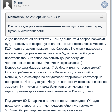
Sbors
29 Sep 2015
MamaMishi, on 25 Sept 2015 - 13:43:
И еще соседи уважаемые
и не очень
, не паркуйте машины перед
мусорным контейнером!!
А где парковаться прикажете? Чем дальше, тем вопрос парковки
будет стоять все острее, уже на некоторых парковочных местах у
К10 люди уставили парковочные барьеры. По опыту парковки в
московских дворах – перекрываться будет все свободное
пространство, и главное сохранить добрососедские,
человеческие отношения (без бит и «травматов» -).
Вопрос со шлагбаумом закрыт? Выбрали или нет совет дома?
Опять с ребенком утром около «Верного» чуть не сшибла
машина, объезжающая по придомовой территории светофор на
повороте на Институтскую. Несутся сплошным потоком, никого не
замечая. Тут нужен или шлагбаум или знак «кирпич» и
одностороннее движение в направление от Институтской.
Под домом 90 % паркинга в ночное время свободно. УК надо
предложить ввести платную почасовую\ночную парковку,
"отбили" бы расходы на коммуналку паркинга и на