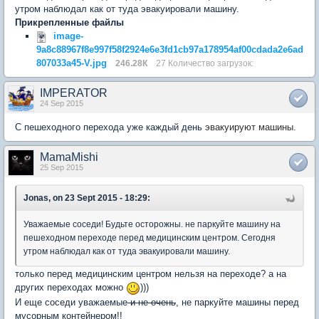
утром наблюдал как от туда эвакуировали машину.
Прикрепленные файлы
image-
9a8c88967f8e997f58f2924e6e3fd1cb97a178954af00cdada2e6ad
807033a45-V.jpg
246.28К
27 Количество загрузок:
IMPERATOR
24 Sep 2015
С пешеходного перехода уже каждый день
эвакуируют машины.
MamaMishi
25 Sep 2015
Jonas, on 23 Sept 2015 - 18:29:
Уважаемые соседи! Будьте осторожны. не паркуйте машину на
пешеходном переходе перед медицинским центром. Сегодня
утром наблюдал как от туда эвакуировали машину.
только перед медицинским центром нельзя на переходе? а на
других переходах можно
)))
И еще соседи уважаемые
и не очень
, не паркуйте машины перед
мусорным контейнером!!