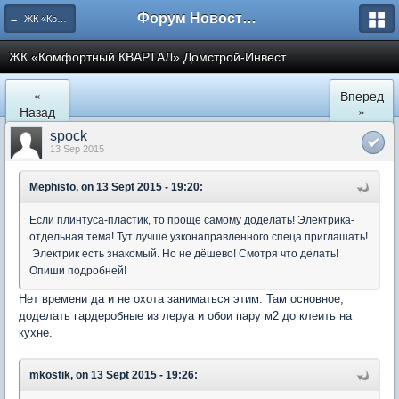
Форум Новостройки
← ЖК «Комфортный КВАРТАЛ»
ЖК «Комфортный КВАРТАЛ» Домстрой-Инвест
«
Вперед
Назад
»
spock
13 Sep 2015
Mephisto, on 13 Sept 2015 - 19:20:
Если плинтуса-пластик, то проще самому доделать! Электрика-
отдельная тема! Тут лучше узконаправленного спеца приглашать!
Электрик есть знакомый. Но не дёшево! Смотря что делать!
Опиши подробней!
Нет времени да и не охота заниматься этим. Там основное;
доделать гардеробные из леруа и обои пару м2 до клеить на
кухне.
mkostik, on 13 Sept 2015 - 19:26: