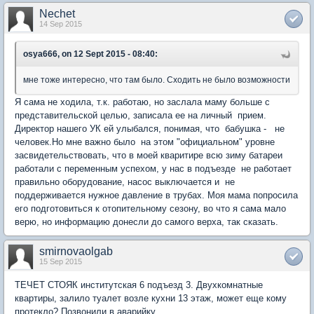
Nechet
14 Sep 2015
osya666, on 12 Sept 2015 - 08:40:
мне тоже интересно, что там было. Сходить не было возможности
Я сама не ходила, т.к. работаю, но заслала маму больше с
представительской целью, записала ее на личный прием.
Директор нашего УК ей улыбался, понимая, что бабушка - не
человек.Но мне важно было на этом "официальном" уровне
засвидетельствовать, что в моей кваритире всю зиму батареи
работали с переменным успехом, у нас в подъезде не работает
правильно оборудование, насос выключается и не
поддерживается нужное давление в трубах. Моя мама попросила
его подготовиться к отопительному сезону, во что я сама мало
верю, но информацию донесли до самого верха, так сказать.
smirnovaolgab
15 Sep 2015
ТЕЧЕТ СТОЯК институтская 6 подъезд 3. Двухкомнатные
квартиры, залило туалет возле кухни 13 этаж, может еще кому
протекло? Позвонили в аварийку.