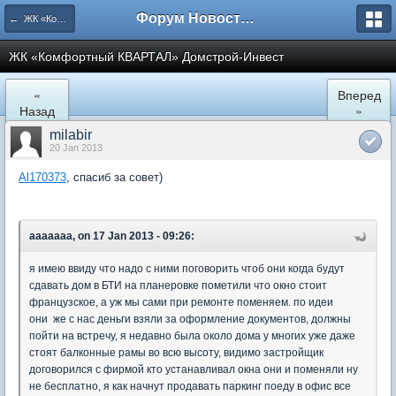
Форум Новостройки
← ЖК «Комфортный КВАРТАЛ»
ЖК «Комфортный КВАРТАЛ» Домстрой-Инвест
«
Вперед
Назад
»
milabir
20 Jan 2013
Al170373
, спасиб за совет)
aaaaaaa, on 17 Jan 2013 - 09:26:
я имею ввиду что надо с ними поговорить чтоб они когда будут
сдавать дом в БТИ на планеровке пометили что окно стоит
французское, а уж мы сами при ремонте поменяем. по идеи
они же с нас деньги взяли за оформление документов, должны
пойти на встречу, я недавно была около дома у многих уже даже
стоят балконные рамы во всю высоту, видимо застройщик
договорился с фирмой кто устанавливал окна они и поменяли ну
не бесплатно, я как начнут продавать паркинг поеду в офис все