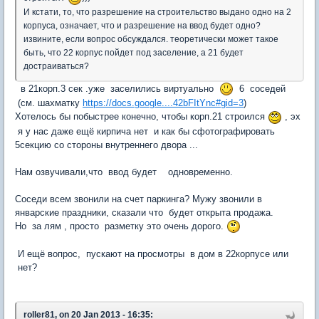
И кстати, то, что разрешение на строительство выдано одно на 2
корпуса, означает, что и разрешение на ввод будет одно?
извините, если вопрос обсуждался. теоретически может такое
быть, что 22 корпус пойдет под заселение, а 21 будет
достраиваться?
в 21корп.3 сек .уже заселились виртуально
6 соседей
(см. шахматку
https://docs.google....42bFItYnc#gid=3
)
Хотелось бы побыстрее конечно, чтобы корп.21 строился
, эх
я у нас даже ещё кирпича нет и как бы сфотографировать
5секцию со стороны внутреннего двора ...
Нам озвучивали,что ввод будет одновременно.
Соседи всем звонили на счет паркинга? Мужу звонили в
январские праздники, сказали что будет открыта продажа.
Но за лям , просто разметку это очень дорого.
И ещё вопрос, пускают на просмотры в дом в 22корпусе или
нет?
roller81, on 20 Jan 2013 - 16:35: