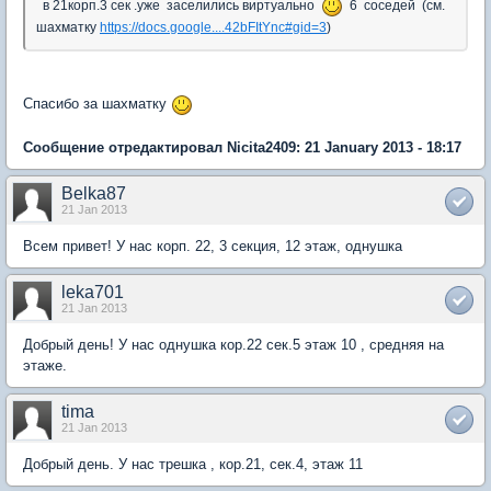
в 21корп.3 сек .уже заселились виртуально
6 соседей (см.
шахматку
https://docs.google....42bFItYnc#gid=3
)
Спасибо за шахматку
Сообщение отредактировал Nicita2409: 21 January 2013 - 18:17
Belka87
21 Jan 2013
Всем привет! У нас корп. 22, 3 секция, 12 этаж, однушка
leka701
21 Jan 2013
Добрый день! У нас однушка кор.22 сек.5 этаж 10 , средняя на
этаже.
tima
21 Jan 2013
Добрый день. У нас трешка , кор.21, сек.4, этаж 11