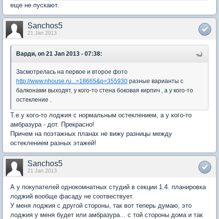
еще не пускают.
Sanchos5
21 Jan 2013
Варди, on 21 Jan 2013 - 07:38:
Засмотрелась на первое и второе фото
http://www.nhouse.ru...=18665&p=355930
разные варианты с
балконами выходят, у кого-то стена боковая кирпич , а у кого-то
остекление .
Т.е.у кого-то лоджия с нормальным остеклением, а у кого-то
амбразура - дот. Прекрасно!
Причем на поэтажных планах не вижу разницы между
остеклением разных этажей!
Sanchos5
21 Jan 2013
А у покупателей однокомнатных студий в секции 1.4. планировка
лоджий вообще фасаду не соотвествует.
У меня лоджия с другой стороны, так вот теперь думаю, это
лоджия у меня будет или амбразура... с той стороны дома и так