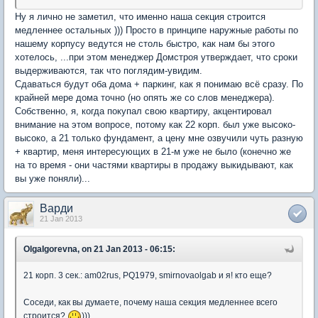
Ну я лично не заметил, что именно наша секция строится
медленнее остальных ))) Просто в принципе наружные работы по
нашему корпусу ведутся не столь быстро, как нам бы этого
хотелось, ...при этом менеджер Домстроя утверждает, что сроки
выдерживаются, так что поглядим-увидим.
Сдаваться будут оба дома + паркинг, как я понимаю всё сразу. По
крайней мере дома точно (но опять же со слов менеджера).
Собственно, я, когда покупал свою квартиру, акцентировал
внимание на этом вопросе, потому как 22 корп. был уже высоко-
высоко, а 21 только фундамент, а цену мне озвучили чуть разную
+ квартир, меня интересующих в 21-м уже не было (конечно же
на то время - они частями квартиры в продажу выкидывают, как
вы уже поняли)...
Варди
21 Jan 2013
OlgaIgorevna, on 21 Jan 2013 - 06:15:
21 корп. 3 сек.: am02rus, PQ1979, smirnovaolgab и я! кто еще?
Соседи, как вы думаете, почему наша секция медленнее всего
строится?
)))