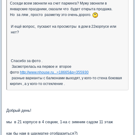
Соседи всем звонили на счет паркинга? Мужу звонили в
январские праздники, сказали что будет открыта продажа.
Но за лям , просто разметку это очень дорого.
И ещё вопрос, пускают на просмотры в дом в 22корпусе или
нет?
Спасибо за фото .
Засмотрелась на первое и второе
фото
http://www.nhouse.ru...=18665&p=355930
разные варианты с балконами выходят, у кого-то стена боковая
кирпич , а у кого-то остекление .
Добрый день!
мы в 21 корпусе в 4 сецкии, 1-ка с зимним садом 11 этаж
как бы нам в шахматке отобразиться?)