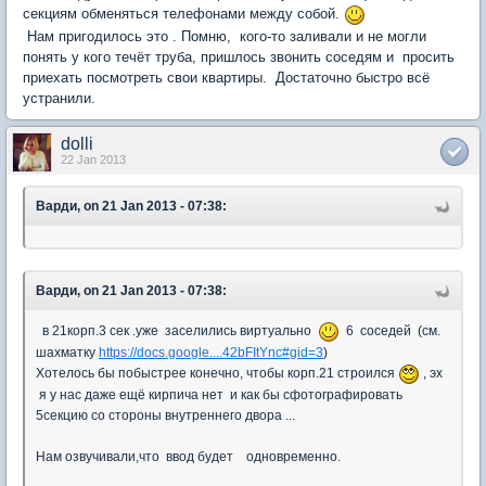
секциям обменяться телефонами между собой.
Нам пригодилось это . Помню, кого-то заливали и не могли
понять у кого течёт труба, пришлось звонить соседям и просить
приехать посмотреть свои квартиры. Достаточно быстро всё
устранили.
dolli
22 Jan 2013
Варди, on 21 Jan 2013 - 07:38:
Варди, on 21 Jan 2013 - 07:38:
в 21корп.3 сек .уже заселились виртуально
6 соседей (см.
шахматку
https://docs.google....42bFItYnc#gid=3
)
Хотелось бы побыстрее конечно, чтобы корп.21 строился
, эх
я у нас даже ещё кирпича нет и как бы сфотографировать
5секцию со стороны внутреннего двора ...
Нам озвучивали,что ввод будет одновременно.