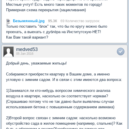
Местные учтут! Есть много таких моментов по городу!
Примерная схема перекрытия (зацикливания)
Безымянный.jpg
95.3К
69 Количество загрузок:
Только поставить "блок" так, что бы по кругу можно было
проехать, а выехать с дублёра на Институтскую-НЕТ!
Как Вам такой вариант?
medved53
05 Jan 2016
Добрый день, уважаемые жильцы!
Собираемся приобрести квартиру в Вашем доме, а именно
угловую с зимним садом. И в связи с этим имеются два вопроса:
1)Занимался ли кто-нибудь вопросом химического анализа
воздуха в квартире, насколько он соответствует нормам?
(Спрашиваю потому что не так давно были выявлены случаи
использования бетона с повышенным содержанием аммиака)
2)Второй вопрос связан с зимним садом: насколько возможно
обустройство сада в жилое помещение (например, спальню)? Как
быть с обогревом и окнами?(необходима ли замена или