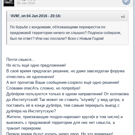
05 Jan 2016
'AVM', on 04 Jan 2016 - 20:16:
По борьбе с кондомами, об'езжающими перекресток по
придомовой территории ничего не слышно? Подписи собирали,
был ли ответ? Или нас послали? Всех с Новым Годом!
Почти свыкся...
Но есть ещё одно предложение!
В своё время предлагал решение, но даже завсегдатаи форума
отнеслись не однозначно!
А вот прочитав Ваше сообщение-созрело ещё одно решение!
Словами описАть сложно, но попробую!
Дублёром пользуются только в одном направлении! От колпакова
до Институтской! Так может не ставить "клумбу" у мед.цетра, а
поставить её в конце дублёра, тем самым перекрыть выезд с
дублёра на Институтскую?
Жители, приезжающие поздно-нарезают круги(я в том числе) и
выезжать с придомовой территории для них нет смысла, а
транзит перекроем.
Первое время будут ездить через двор. Но это временно!