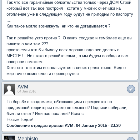
Так что все гарантийные обязательства только через ДОМ Строй
который вот так все построил , кстате у многих счетчики на
отопление уже в следующем году будут не пригодны по паспорту
....
Как такое могло возникнуть, ни кто не догадывается ?
Так и решайте укто против ? О каких сходках и темболее еще вы
пишите о чем там ???
просто если что бы было у всех хорошо надо все делать в
МЕСТЕ ! Нет такого решайте сами , а мы будем сообща и вам
наверное поможем.
Хотя кто то и этим воспользуется в своих целях точно. Видно
мир точно поменялся и перевернулся.
AVM
04 Jan 2016
По борьбе с кондомами, об'езжающими перекресток по
придомовой территории ничего не слышно? Подписи собирали,
был ли ответ? Или нас послали? Всех с
Новым Годом!
Сообщение отредактировал AVM: 04 January 2016 - 23:20
Mephisto