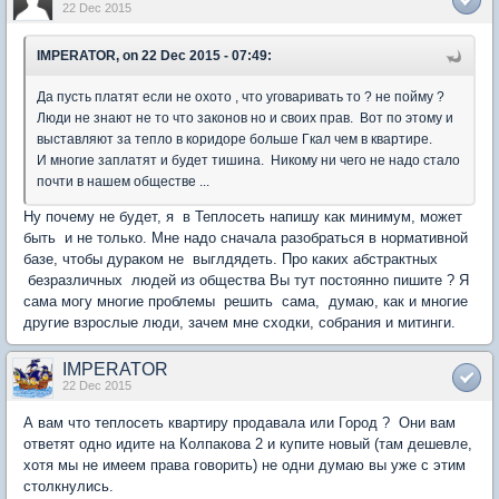
22 Dec 2015
IMPERATOR, on 22 Dec 2015 - 07:49:
Да пусть платят если не охото , что уговаривать то ? не пойму ?
Люди не знают не то что законов но и своих прав. Вот по этому и
выставляют за тепло в коридоре больше Гкал чем в квартире.
И многие заплатят и будет тишина. Никому ни чего не надо стало
почти в нашем обществе ...
Ну почему не будет, я в Теплосеть напишу как минимум, может
быть и не только. Мне надо сначала разобраться в нормативной
базе, чтобы дураком не выглдядеть. Про каких абстрактных
безразличных людей из общества Вы тут постоянно пишите ? Я
сама могу многие проблемы решить сама, думаю, как и многие
другие взрослые люди, зачем мне сходки, собрания и митинги.
IMPERATOR
22 Dec 2015
А вам что теплосеть квартиру продавала или Город ? Они вам
ответят одно идите на Колпакова 2 и купите новый (там дешевле,
хотя мы не имеем права говорить) не одни думаю вы уже с этим
столкнулись.