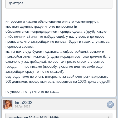
Домстроя.
интересно и какими объяснениями они это комментируют,
местная администрация что-то попросила (в
обязателтьном,непредвиденном порядке сделать(трубу какую-
либо починить) или что нибудь еще). у нас у всех в договоре
прописано, что застройщик не виноват будет в таких случаях за
переносы сроков.
мы на них в суд будем подавать, а он(застройщик), возьми и
прикройся этим письмом (в админисрации все тоже должно быть
схвачено у застройщика). не все так просто строить в центре
города..... про письмо (просьбу, указание или что либо еще
застройщик сразу точно не скажет!).
ему ведь тоже не очень интересно за свой счет регитсрировать
900 допников, проще выиграть процентов на 100% дела в суде!!!!
не уверен, но тут что-то не так....
Irina2302
26 Apr 2013
natashaa, on 20 Apr 2013 - 19:56: