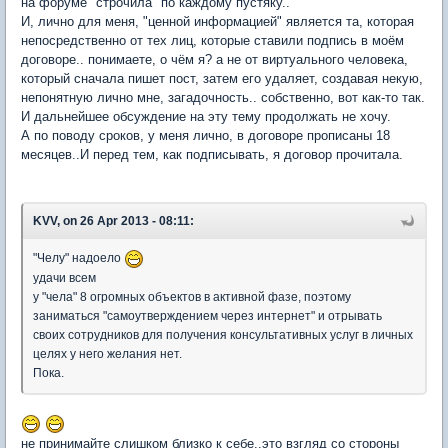
на форуме "строчила" по каждому пустяку..
И, лично для меня, "ценной информацией" является та, которая
непосредственно от тех лиц, которые ставили подпись в моём
договоре.. понимаете, о чём я? а не от виртуального человека,
который сначала пишет пост, затем его удаляет, создавая некую,
непонятную лично мне, загадочность.. собственно, вот как-то так.
И дальнейшее обсуждение на эту тему продолжать не хочу.
А по поводу сроков, у меня лично, в договоре прописаны 18
месяцев..И перед тем, как подписывать, я договор прочитала.
KVV, on 26 Apr 2013 - 08:11:
"Челу" надоело
удачи всем
у "чела" 8 огромных объектов в активной фазе, поэтому
заниматься "самоутверждением через интернет" и отрывать
своих сотрудников для получения консультативных услуг в личных
целях у него желания нет.
Пока.
не принимайте слишком близко к себе..это взгляд со стороны