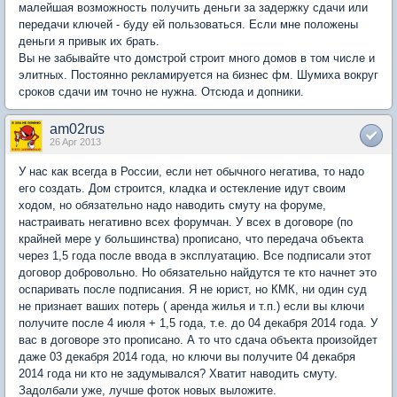
малейшая возможность получить деньги за задержку сдачи или
передачи ключей - буду ей пользоваться. Если мне положены
деньги я привык их брать.
Вы не забывайте что домстрой строит много домов в том числе и
элитных. Постоянно рекламируется на бизнес фм. Шумиха вокруг
сроков сдачи им точно не нужна. Отсюда и допники.
am02rus
26 Apr 2013
У нас как всегда в России, если нет обычного негатива, то надо
его создать. Дом строится, кладка и остекление идут своим
ходом, но обязательно надо наводить смуту на форуме,
настраивать негативно всех форумчан. У всех в договоре (по
крайней мере у большинства) прописано, что передача объекта
через 1,5 года после ввода в эксплуатацию. Все подписали этот
договор добровольно. Но обязательно найдутся те кто начнет это
оспаривать после подписания. Я не юрист, но КМК, ни один суд
не признает ваших потерь ( аренда жилья и т.п.) если вы ключи
получите после 4 июля + 1,5 года, т.е. до 04 декабря 2014 года. У
вас в договоре это прописано. А то что сдача объекта произойдет
даже 03 декабря 2014 года, но ключи вы получите 04 декабря
2014 года ни кто не задумывался? Хватит наводить смуту.
Задолбали уже, лучше фоток новых выложите.