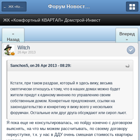
Форум Новостройки
← ЖК «Комфортный КВАРТАЛ»
ЖК «Комфортный КВАРТАЛ» Домстрой-Инвест
«
Вперед
Назад
»
Witch
26 Apr 2013
Sanchos5, on 26 Apr 2013 - 08:29:
Кстати, при таком раздрае, который я здесь вижу, весьма
скептически отношусь к тому, что в наших домах можно будет
жители придут к единому мнению по управлению своим
собственным домом. Конкретные предложения, ссылки на
законодательство и конкретику я вижу всего у нескольких
форумчан. Остальные или друг друга обсуждают или сироп льют.
Я пока еще не консультировалась, но пойду конечно с договором
выяснять, на что мы можем рассчитывать, по своему договору
переуступке, т.к. у нас в ДДУ очень смешная стоимость квартиры