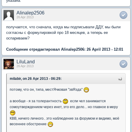
указана.
Alinalep2506
26 Apr 2013
получается, что сначала, когда мы подписывали ДДУ, мы были
согласны с формулировкой про 18 месяцев, а теперь ее
оспариваем?
Сообщение отредактировал Alinalep2506: 26 April 2013 - 12:01
LiluLand
26 Apr 2013
milabir, on 26 Apr 2013 - 06:29:
потому, что он, типа, местЯчковая "звЯзда"
а вообще - я за толерантность
если чел занимается
сомоутверждением через инет, это его дело... но главное в меру
КВВ, ничего личного.. это наблюдение за форумом и видимо, моё
весеннее обострение