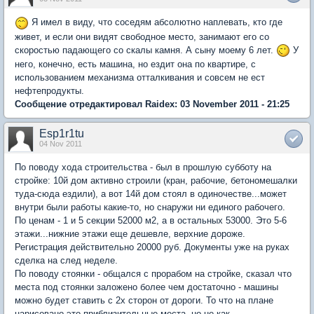
Я имел в виду, что соседям абсолютно наплевать, кто где
живет, и если они видят свободное место, занимают его со
скоростью падающего со скалы камня. А сыну моему 6 лет.
У
него, конечно, есть машина, но ездит она по квартире, с
использованием механизма отталкивания и совсем не ест
нефтепродукты.
Сообщение отредактировал Raidex: 03 November 2011 - 21:25
Esp1r1tu
04 Nov 2011
По поводу хода строительства - был в прошлую субботу на
стройке: 10й дом активно строили (кран, рабочие, бетономешалки
туда-сюда ездили), а вот 14й дом стоял в одиночестве...может
внутри были работы какие-то, но снаружи ни единого рабочего.
По ценам - 1 и 5 секции 52000 м2, а в остальных 53000. Это 5-6
этажи...нижние этажи еще дешевле, верхние дороже.
Регистрация действительно 20000 руб. Документы уже на руках
сделка на след неделе.
По поводу стоянки - общался с прорабом на стройке, сказал что
места под стоянки заложено более чем достаточно - машины
можно будет ставить с 2х сторон от дороги. То что на плане
нарисовано это приблизительные места ,но не как