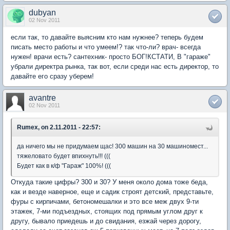
dubyan
02 Nov 2011
если так, то давайте выясним кто нам нужнее? теперь будем
писать место работы и что умеем!? так что-ли? врач- всегда
нужен! врачи есть? сантехник- просто БОГ!КСТАТИ, В "гараже"
убрали директра рынка, так вот, если среди нас есть директор, то
давайте его сразу уберем!
avantre
02 Nov 2011
Rumex, on 2.11.2011 - 22:57:
да ничего мы не придумаем щас! 300 машин на 30 машиномест...
тяжеловато будет впихнуть!!! (((
Будет как в к/ф "Гараж" 100%! (((
Откуда такие цифры? 300 и 30? У меня около дома тоже беда,
как и везде наверное, еще и садик строят детский, представьте,
фуры с кирпичами, бетономешалки и это все меж двух 9-ти
этажек, 7-ми подъездных, стоящих под прямым углом друг к
другу, бывало приедешь и до свидания, езжай через дорогу,