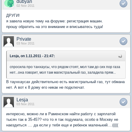
dubyan
02 Nov 2011
ДРУГИ!
я завела новую тему на форуме: регистрация машин.
прошу обратить на это внимание и вписыватесь туда!
Private
03 Nov 2011
Lesja, on 1.11.2011 - 21:47:
спросила про танхаусы, что рядом стоят, мол там до сих пор газа
нет...она говорит, мол там магистральный газ, заладила прям...
В таунхаусах действительно есть магистральный газ, тут обмана
нет. А вот к 8 дому его никак не подключат.
Lesja
03 Nov 2011
интересно, можно ли в Раменском найти работу с зарплатой
тысяч так в 35-45?? что то я так подумала, особо в Москву не
наездиться .... да если у тебя еще и ребенок маленький....(((((