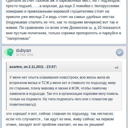
сделали за счет газонов аж 5 парковочных мест, на 7 подъездов,
просто подъеб.......а мэрская, да еще 2 помойки с белорусскими
номерами и привязанными веревкой глушителями стоят на
приколе уже месяца 2 и ведь стоят на самых удобных местах
(подумываю спалить их что, как то поздним вечерком) вот так и
живем. По сравнению со всем этим Донинское ш. д.10 показался
мне пустым полигоном, только сорняки пропоролоть и паркуйся в
"папортниках"
dubyan
02 Nov 2011
avantre, on 2.11.2011 - 23:57:
У меня нет опыта осваивания новостроек, всю жизнь жила во
вторичном жилье и ТСЖ у меня нет и главного по подъезду, живу
по старинке, плачу жировку и звоню в ЖЭК, чтобы лампочку
заменили в подъезде. Так что в организации парковки могу помочь
только на подхвате. Ну типа подписать чего или с плакатом где
помитинговать))
это хорошо! я вот, сейчас главная по подъезду, так негласно.
если что случается , так идут ко мне, живу сейчас на первом
этаже, заходят все! проблем хватает, но мы их решаем!