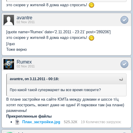
это скорее у жителей 8 дома надо спросить!
avantre
02 Nov 2011
[quote name='Rumex' date='2.11.2011 - 23:21' post='289206']
это скорее у жителей 8 дома надо спросить!
[/quo
Тоже верно
Rumex
02 Nov 2011
avantre, on 3.11.2011 - 00:18:
Про какой такой супермаркет вы все время говорите?
В плане застройки на сайте ЮИТа между домами и шоссе т/ц
хотят построить, может даже не один! И парковки там (на плане)
размечены!
Прикрепленные файлы
План_застройки.jpg
525.32К
19 Количество загрузок: