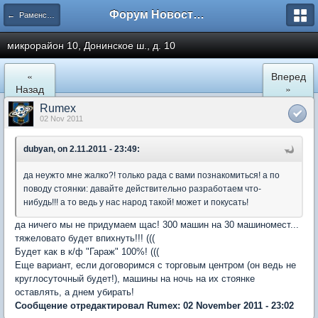
Форум Новостройки
← Раменское
микрорайон 10, Донинское ш., д. 10
«
Вперед
Назад
»
Rumex
02 Nov 2011
dubyan, on 2.11.2011 - 23:49:
да неужто мне жалко?! только рада с вами познакомиться! а по
поводу стоянки: давайте действительно разработаем что-
нибудь!!! а то ведь у нас народ такой! может и покусать!
да ничего мы не придумаем щас! 300 машин на 30 машиномест...
тяжеловато будет впихнуть!!! (((
Будет как в к/ф "Гараж" 100%! (((
Еще вариант, если договоримся с торговым центром (он ведь не
круглосуточный будет!), машины на ночь на их стоянке
оставлять, а днем убирать!
Сообщение отредактировал Rumex: 02 November 2011 - 23:02