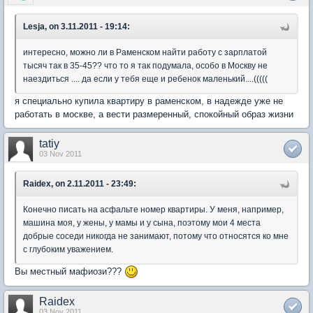
Lesja, on 3.11.2011 - 19:14:
интересно, можно ли в Раменском найти работу с зарплатой
тысяч так в 35-45?? что то я так подумала, особо в Москву не
наездиться .... да если у тебя еще и ребенок маленький....(((((
я специально купила квартиру в раменском, в надежде уже не
работать в москве, а вести размеренный, спокойный образ жизни
tatiy
03 Nov 2011
Raidex, on 2.11.2011 - 23:49:
Конечно писать на асфальте номер квартиры. У меня, например,
машина моя, у жены, у мамы и у сына, поэтому мои 4 места
добрые соседи никогда не занимают, потому что относятся ко мне
с глубоким уважением.
Вы местный мафиози???
Raidex
03 Nov 2011