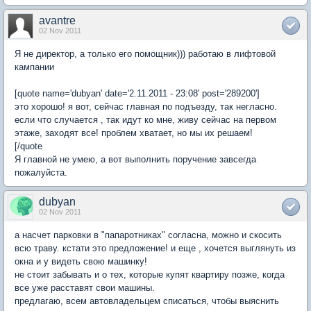
avantre
02 Nov 2011
Я не директор, а только его помощник))) работаю в лифтовой
кампании
[quote name='dubyan' date='2.11.2011 - 23:08' post='289200']
это хорошо! я вот, сейчас главная по подъезду, так негласно.
если что случается , так идут ко мне, живу сейчас на первом
этаже, заходят все! проблем хватает, но мы их решаем!
[/quote
Я главной не умею, а вот выполнить поручение завсегда
пожалуйста.
dubyan
02 Nov 2011
а насчет парковки в "папаротниках" согласна, можно и скосить
всю траву. кстати это предложение! и еще , хочется выглянуть из
окна и у видеть свою машинку!
не стоит забывать и о тех, которые купят квартиру позже, когда
все уже расставят свои машины.
предлагаю, всем автовладельцем списаться, чтобы выяснить