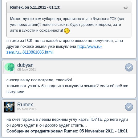
Rumex, on 5.11.2011 - 01:13:
Может лучше чем субаренда, организовать по близости ГСК (как
уже предлагали)? конечно стоить будет дороже и морока, зато
авто в сухости и сохранности!
я тоже за ГСК, но на нашей стороне шоссе не получится, а на
другой похоже земля уже выкуплена
http://www.ru-
zem.ru...8110861085.html
dubyan
05 Nov 2011
сноску вашу посмотрела, спасибо!
только вот узнать бы подо что выкупили землю? если её всё же
выкупили
Rumex
05 Nov 2011
на счет гаража в левом верхнем углу карты ЮИТа, до него идти
оч долго будет и оч дорого будет стоить...
Сообщение отредактировал Rumex: 05 November 2011 - 18:01