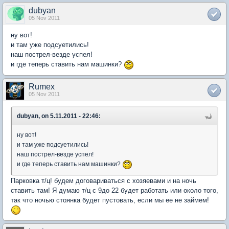
dubyan
05 Nov 2011
ну вот!
и там уже подсуетились!
наш пострел-везде успел!
и где теперь ставить нам машинки?
Rumex
05 Nov 2011
dubyan, on 5.11.2011 - 22:46:
ну вот!
и там уже подсуетились!
наш пострел-везде успел!
и где теперь ставить нам машинки?
Парковка т/ц! будем договариваться с хозяевами и на ночь
ставить там! Я думаю т/ц с 9до 22 будет работать или около того,
так что ночью стоянка будет пустовать, если мы ее не займем!