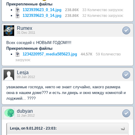
Прикрепленные файлы
1323939623_0_14.jpg
238.86К
33 Количество загрузок:
1323939623_0_14.jpg
238.86К
32 Количество загрузок:
Rumex
31 Dec 2011
Всех соседей с НОВЫМ ГОДОМ!!!!
Прикрепленные файлы
1234220957_media585623.jpg
44.57К
59 Количество
загрузок:
Lesja
09 Jan 2012
уважаемые господа, никто не знает случайно, какого размера
окна в нашем доме??? и есть ли дверь и окно между комнотой и
лоджией... ????
dubyan
11 Jan 2012
Lesja, on 9.01.2012 - 23:03: