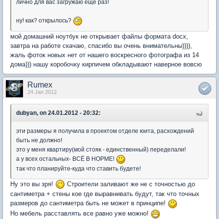
лично для вас загружаю ещё раз!
ну! как? открылось?
мой домашний ноутбук не открывает файлы формата docx,
завтра на работе скачаю, спасибо вы очень внимательны)))),
жаль фоток новых нет от нашего воскресного фотографа из 14
дома))) нашу коробочку кирпичем обкладывают наверное вовсю
Rumex
24 Jan 2012
dubyan, on 24.01.2012 - 20:32:
эти размеры я получила в проектом отделе юита, расхождений
быть не должно!
это у меня квартиру(мой стояк - единственный) переделали!
а у всех остальных- ВСЁ В НОРМЕ!
так что планируйте-куда что ставить будете!
Ну это вы зря!
Строители заливают же не с точностью до
сантиметра + стены кое где выравнивать будут, так что точных
размеров до сантиметра быть не может в принципе!
Но мебель расставлять все равно уже можно!