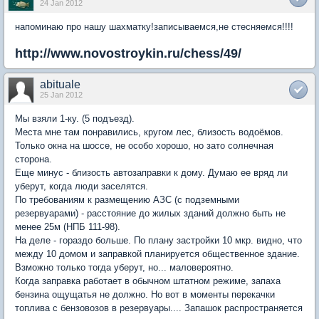
24 Jan 2012
напоминаю про нашу шахматку!записываемся,не стесняемся!!!!
http://www.novostroykin.ru/chess/49/
abituale
25 Jan 2012
Мы взяли 1-ку. (5 подъезд).
Места мне там понравились, кругом лес, близость водоёмов.
Только окна на шоссе, не особо хорошо, но зато солнечная
сторона.
Еще минус - близость автозаправки к дому. Думаю ее вряд ли
уберут, когда люди заселятся.
По требованиям к размещению АЗС (с подземными
резервуарами) - расстояние до жилых зданий должно быть не
менее 25м (НПБ 111-98).
На деле - гораздо больше. По плану застройки 10 мкр. видно, что
между 10 домом и заправкой планируется общественное здание.
Взможно только тогда уберут, но... маловероятно.
Когда заправка работает в обычном штатном режиме, запаха
бензина ощущатья не должно. Но вот в моменты перекачки
топлива с бензовозов в резервуары.... Запашок распространяется