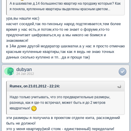
А в шахматке д.14 большинство квартир на продажу которые? Как
я поняла, купленные квартиры выделены красным цветом...
ура,вы нашли нас)
насчет соседей,так по-тихоньку народ подтягивается,тем более
время у нас есть,и потом,кто-то не знает о форуме,кто-то
предпочитает шифроваться,ну а мы никого не боимся и
знакомимся!
в 14м доме другой модератор шахматки.а у нас я просто отмечаю
красным купленные квартиры,так как я ведь не знаю точных
данных сколько куплено и тп...да и проще так)
dubyan
24 Jan 2012
Rumex, on 23.01.2012 - 22:24:
Надо только учитывать, что это предварительные размеры,
разница, как я где-то встречал, может быть и до 2 метров
квадратных!
эти размеры я получила в проектом отделе юита, расхождений
быть не должно!
это у меня квартиру(мой стояк - единственный) переделали!