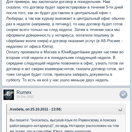
Для примера, мы заключали договор в понедельник. Нам
сказали, что договор будет зарегистрирован в течение 5-ти дней
после того, как он будет доставлен в центральный офис г.
Люберцы, а так как курьер выезжает в центральный офис обычно
раз в неделю (например, в пятницу), то наш договор будет готов
скорее всего только на след.недели. Затем в течение часа мы
оформили доверенность у нотариуса, оплатили пошлину (в
сбербанке возле озера) и договор оказания услуг (в АБ Росиия -
недалеко от офиса Юита).
Оплату произвели в Москве в ЮниКрдитбанке двумя частями во
вторник этой недели и в понедельник следующей недели. В
середине следующей недели позвонили в офис, узнать готов ли
договор и акт сверки взаиморасчетов, сказали договор готов, акт
тоже сегодня будет готов, приехали забирать документы в
субботу. То есть на всё у нас ушло меньше двух недель.
Rumex
25 Oct 2011
Avebela, on 25.10.2011 - 13:06:
Вы пишите: "(носилась, высунув язык по Раменскому, в поисках
работающего нотариуса)", но ведь Нотариус расположен на том
же этаже, что и сам офис Юита, дверь напротив.