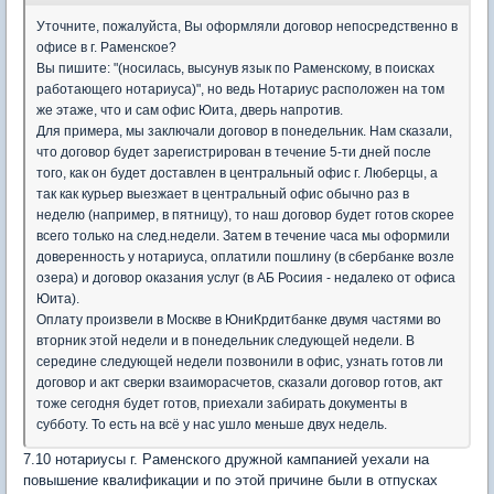
Уточните, пожалуйста, Вы оформляли договор непосредственно в
офисе в г. Раменское?
Вы пишите: "(носилась, высунув язык по Раменскому, в поисках
работающего нотариуса)", но ведь Нотариус расположен на том
же этаже, что и сам офис Юита, дверь напротив.
Для примера, мы заключали договор в понедельник. Нам сказали,
что договор будет зарегистрирован в течение 5-ти дней после
того, как он будет доставлен в центральный офис г. Люберцы, а
так как курьер выезжает в центральный офис обычно раз в
неделю (например, в пятницу), то наш договор будет готов скорее
всего только на след.недели. Затем в течение часа мы оформили
доверенность у нотариуса, оплатили пошлину (в сбербанке возле
озера) и договор оказания услуг (в АБ Росиия - недалеко от офиса
Юита).
Оплату произвели в Москве в ЮниКрдитбанке двумя частями во
вторник этой недели и в понедельник следующей недели. В
середине следующей недели позвонили в офис, узнать готов ли
договор и акт сверки взаиморасчетов, сказали договор готов, акт
тоже сегодня будет готов, приехали забирать документы в
субботу. То есть на всё у нас ушло меньше двух недель.
7.10 нотариусы г. Раменского дружной кампанией уехали на
повышение квалификации и по этой причине были в отпусках