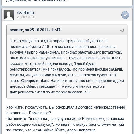
документы, если я не ошибаюсь...
Avebela
25 Oct 2011
avantre, on 25.10.2011 - 11:47:
Что то мне долго отдают зарегистрированный договор, я
подписала бумаги 7.10, отдала сразу доверенность (носилась,
высунув язык по Раменскому, в поисках работающего нотариуса),
оплатила госпошлину и тишина.... Вчера позвонила в офис ЮИТ,
сказали, что на этой неделе повезут, 5 дней будет
регистрироваться. Мне показалось, что про меня вообще забыли,
мяукали, что деньги мои увидели, хотя я перевела сумму 10.10
через Юникредит банк. Напишите кто и сколько по времени ждали
договор? Офис утверждает, что много клиентов, ноя я и
доверенность писал по их форме человек на 5.
Уточните, пожалуйста, Вы оформляли договор непосредственно
в офисе в г. Раменское?
Вы пишите: "(носилась, высунув язык по Раменскому, в поисках
работающего нотариуса)", но ведь Нотариус расположен на том
же этаже, что и сам офис Юита, дверь напротив.