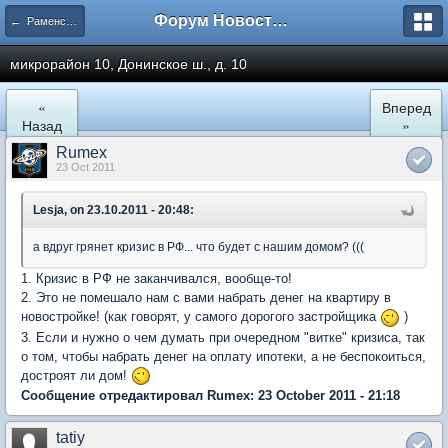
Форум Новостройки
← Раменское
микрорайон 10, Донинское ш., д. 10
«
Вперед
Назад
»
Rumex
23 Oct 2011
Lesja, on 23.10.2011 - 20:48:
а вдруг грянет кризис в РФ... что будет с нашим домом? (((
1. Кризис в РФ не заканчивался, вообще-то!
2. Это не помешало нам с вами набрать денег на квартиру в
новостройке! (как говорят, у самого дорогого застройщика
)
3. Если и нужно о чем думать при очередном "витке" кризиса, так
о том, чтобы набрать денег на оплату ипотеки, а не беспокоиться,
достроят ли дом!
Сообщение отредактировал Rumex: 23 October 2011 - 21:18
tatiy