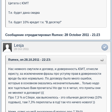
Цитата с ЮИТ
Т.е. будет дана скидка
Т.е. будет 10% кредит т.к. "В десятку!"
Сообщение отредактировал Rumex: 28 October 2011 - 21:23
Lesja
28 Oct 2011
Rumex, on 28.10.2011 - 22:23:
Нас немного смутили и договор, и доверенность ЮИТ, отнесли
юристу, за исключением фразы про уступку прав в доверенности
вроде бы все нормально. По договору было много ошибок,
которые в основном оказались незначительными... Только надо
все тщательно Вам прочитать! Но где то я читал, что пункты они
не меняют в договоре! (((
Про 7,3 % в Сбере, как выяснилось - это обычная десяточка (10%
годовых), там 7,3% переплаты в год! так что ничего нового! ))
Ниже, ответ на мой аналогичный вопрос про 7,3%!))