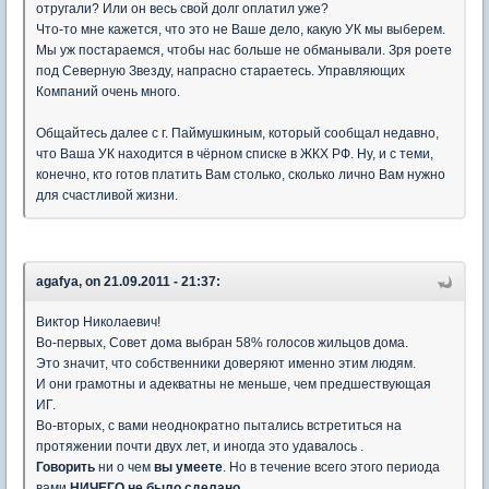
отругали? Или он весь свой долг оплатил уже?
Что-то мне кажется, что это не Ваше дело, какую УК мы выберем.
Мы уж постараемся, чтобы нас больше не обманывали. Зря роете
под Северную Звезду, напрасно стараетесь. Управляющих
Компаний очень много.
Общайтесь далее с г. Паймушкиным, который сообщал недавно,
что Ваша УК находится в чёрном списке в ЖКХ РФ. Ну, и с теми,
конечно, кто готов платить Вам столько, сколько лично Вам нужно
для счастливой жизни.
agafya, on 21.09.2011 - 21:37:
Виктор Николаевич!
Во-первых, Совет дома выбран 58% голосов жильцов дома.
Это значит, что собственники доверяют именно этим людям.
И они грамотны и адекватны не меньше, чем предшествующая
ИГ.
Во-вторых, с вами неоднократно пытались встретиться на
протяжении почти двух лет, и иногда это удавалось .
Говорить
ни о чем
вы умеете
. Но в течение всего этого периода
вами
НИЧЕГО не было сделано
.