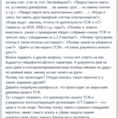
за наш счет, а не за счет Застройщика?», «Предоставьте сметы
на: установку домофонов..., на замену труб…, на замену плитки
и т.д.», «Предоставьте акты выполненных работ….», «Когда я
смогу поставить двухтарифный счетчик электроэнергии?»,
«Когда будут, наконец, отчеты по деятельности ТСЖ и «СТ-
Сервиса» за 2010, 2009 и т.д. годы?», «Почему я, живя в
комплексе, узнаю о проведении общего собрания членов ТСЖ от
третьих лиц с опозданием на 1,2,3 месяца?», «Почему тротуарная
плитка в таком плохом состоянии?», «Почему зимой не убирается
снег?», «Дайте устав нашего ТСЖ», «А какие документы можете
дать?».
Можно задавать и другие вопросы, только вот ответы на них
выдаются общефилософского характера. А документы вам на
руки даже в отксерокопированном виде вообще никакие не дадут,
по крайней мере, никому из нас ничего не дали….
Почему так происходит? Откуда взялась такая скрытность у
наших недавних друзей?
Давайте попробуем разобраться, что происходит за закрытыми
дверями нашего ТСЖ.
Тут следует понимать, что руководство нашего ТСЖ и
учредители эксплуатирующей организации «СТ-Сервис» – это
одни и те же люди. Поэтому логику такого странного поведения,
вероятно, имеет смысл искать в сфере защиты нашим
руководством своих личных финансовых интересов.