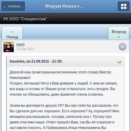
Форум Новостройки
← Хлебниково
УК ООО "Спецмонтаж"
«
Вперед
Назад
»
roro
23 Sep 2011
foxamira, on 21.09.2011 - 21:30:
Дорогой наш (в материальном значении этого слова) Виктор
Николаевич!
Поздно, батюшка! Нету к Вам доверия у людей. С кем ни говорю,
все рады и готовы от Ваших услуг отказаться, хоть сегодня. Вы
похожи на Обещалкина, даже фамилия слегка созвучна.
Зачем вы критикуете другую УК? Вы про себя бы рассказали, что
Вы сделали для нас хорошего. Есть хорошее? Ау, хорошее!!! Мне
женщина рассказывала. соседка, написала она г. Путину про
дикие платежи наши. Ответ пришёл Вам, так Вы её отругали и
заставили платить. А Паймушкина Илью Николаевича Вы