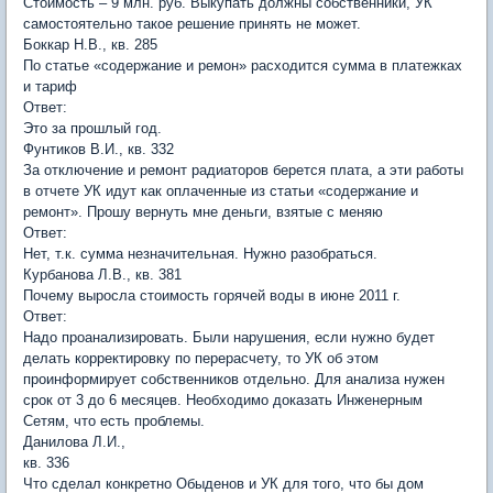
Стоимость – 9 млн. руб. Выкупать должны собственники, УК
самостоятельно такое решение принять не может.
Боккар Н.В., кв. 285
По статье «содержание и ремон» расходится сумма в платежках
и тариф
Ответ:
Это за прошлый год.
Фунтиков В.И., кв. 332
За отключение и ремонт радиаторов берется плата, а эти работы
в отчете УК идут как оплаченные из статьи «содержание и
ремонт». Прошу вернуть мне деньги, взятые с меняю
Ответ:
Нет, т.к. сумма незначительная. Нужно разобраться.
Курбанова Л.В., кв. 381
Почему выросла стоимость горячей воды в июне 2011 г.
Ответ:
Надо проанализировать. Были нарушения, если нужно будет
делать корректировку по перерасчету, то УК об этом
проинформирует собственников отдельно. Для анализа нужен
срок от 3 до 6 месяцев. Необходимо доказать Инженерным
Сетям, что есть проблемы.
Данилова Л.И.,
кв. 336
Что сделал конкретно Обыденов и УК для того, что бы дом