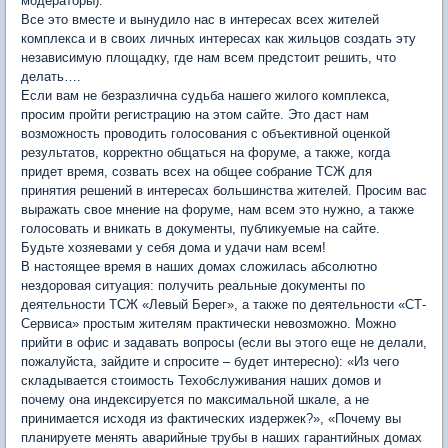
модераторы).
Все это вместе и вынудило нас в интересах всех жителей
комплекса и в своих личных интересах как жильцов создать эту
независимую площадку, где нам всем предстоит решить, что
делать….
Если вам не безразлична судьба нашего жилого комплекса,
просим пройти регистрацию на этом сайте. Это даст нам
возможность проводить голосования с объективной оценкой
результатов, корректно общаться на форуме, а также, когда
придет время, созвать всех на общее собрание ТСЖ для
принятия решений в интересах большинства жителей. Просим вас
выражать свое мнение на форуме, нам всем это нужно, а также
голосовать и вникать в документы, публикуемые на сайте.
Будьте хозяевами у себя дома и удачи нам всем!
В настоящее время в наших домах сложилась абсолютно
нездоровая ситуация: получить реальные документы по
деятельности ТСЖ «Левый Берег», а также по деятельности «СТ-
Сервиса» простым жителям практически невозможно. Можно
прийти в офис и задавать вопросы (если вы этого еще не делали,
пожалуйста, зайдите и спросите – будет интересно): «Из чего
складывается стоимость Техобслуживания наших домов и
почему она индексируется по максимальной шкале, а не
принимается исходя из фактических издержек?», «Почему вы
планируете менять аварийные трубы в наших гарантийных домах