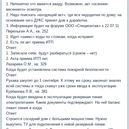
1. Непонятно что имеется ввиду. Возможно, акт «осеннее-
весеннего» осмотра.
2. Надо поискать «входящий акт», где все недоделки по дому, на
основании чего ДУКС принял дом к доработке.
3. Информация будет на форуме ООО «Спецмонтаж» к 22.07.11
Перелыгин А.А,, кв. 252
1. Идет «замес» воды по стоякам, когда исправят.
2. Есть ли акт приема ИТП.
Ответ:
1. Записали себе, будут разбираться (сроков – нет)
2. Акта приема ИТП нет.
Лазарева О.М., кв. 329
Когда будет установлена система пожарной безопасности
Ответ:
Рукава закупят до 1 сентября. К этому же сроку закончат анализ
всей системы и тогда скажут уже сроки ввода в эксплуатацию.
Курбанова Л.В., кв. 381
Когда будет введена в эксплуатацию резервная линия
электропитания. Какие документы подтверждают. На чей баланс
ляжет линия и когда.
Ответ:
Строится соседний дом с большими мощностями. Нужно
выкупить ТУ для подключения к новой резервной линии.