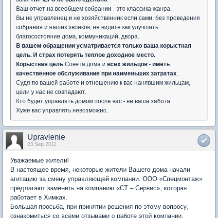
Ваш отчет на всеобщем собрании - это классика жанра.
Вы не управленец и не хозяйственник если сами, без проведения
собрания и наших звонков, не видите как улучшать
благосостояние дома, коммуникаций, двора.
В вашем обращении усматривается только ваша корыстная
цель. И страх потерять теплое доходное место.
Корыстная цель
Совета дома и
всех жильцов - иметь
качественное обслуживание при наименьших затратах
.
Судя по вашей работе и отношению к вас нанявшим жильцам,
цели у нас не совпадают.
Кто будет управлять домом после вас - не ваша забота.
Хуже вас управлять невозможно.
Upravlenie
23 Sep 2011
Уважаемые жители!
В настоящее время, некоторые жители Вашего дома начали
агитацию за смену управляющей компании. ООО «Спецмонтаж»
предлагают заменить на компанию «СТ – Сервис», которая
работает в Химках.
Большая просьба, при принятии решения по этому вопросу,
ознакомиться со всеми отзывами о работе этой компании.