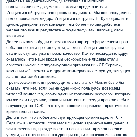
деньги на ее деятельность, участвовали в митингах,
подписывали все документы, которые представители
Инициативной группы нас просили подписать. Мы все находились
под очарованием лидера Инициативной группы Н. Кузнецова и, в
целом, доверяли этой команде. Тем более что она добилась
желаемого всеми результата – люди получили, наконец, свои
квартиры.
Далее начались будни с ремонтами квартир, оформлением прав
собственности и прочей суетой, а члены Инициативной группы
стали выступать уже в новом качестве. Как-то неожиданно вдруг
оказалось, что наши вроде бы бескорыстные лидеры стали
собственниками эксплуатирующей организации «СТ-Сервис»,
компании «СТ-ремонт» и других коммерческих структур, живущих
за счет жителей комплекса.
Противозаконно или предосудительно ли это? Можно было бы
сказать, что нет, если бы не одно «но»: пользуясь доверием
жителей комплекса, своим административным ресурсом, которым
мы же их и наделили, наши инициативные соседи провели себя и
в руководство ТСЖ – а это уже совсем некрасивая, практически
криминальная схема.
Дело в том, что любая эксплуатирующая организация, и «СТ-
Сервис» в частности, создаётся с целью зарабатывания денег, и
заинтересована, прежде всего, в повышении тарифов на свои
услуги, а в отсутствие конкуренции еще и в понижении качества