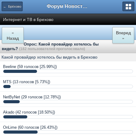
Форум Новостройки
← Брёхово
Интернет и ТВ в Брехово
«
Вперед
Назад
»
Опрос: Какой провайдер хотелось бы
видеть?
(182 пользователей проголосовало)
Какой провайдер хотелось бы видеть в Брехово
Beeline
(59 голосов [25.99%])
MTS
(13 голосов [5.73%])
NetByNet
(29 голосов [12.78%])
Akado
(42 голосов [18.50%])
OnLime
(60 голосов [26.43%])