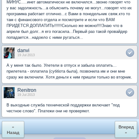
МИНУС.....инет автоматически не включился...звоню говорят что
у вас задолжность...а объяснить почему не могут...говорят что их
программа работает отлично...с Вами в понедельник свяж.кто то
там с финансового отдела и посмотрите и если что ВАМ
ПРИДЕТСЯ ДОПЛАТИТЬ!!!!!!Сколько же можно!!!!Знаю что в
апреле был долг...я его погасила...Первый раз такой провайдер
попадается...надоело с ними ругаться...
danvi
19 Jul 2013
А у меня так было. Улетели в отпуск и забыла оплатить...
прилетела - оплатила (суббота была), позвонила им и они мне
сразу же включили. Хотя деньги к ним пришли только во вторник.
Renitron
19 Jul 2013
В выходные служба технической поддержки включает "под
честное слово". Платежи они не проверяют.
«
Вперед
Назад
»