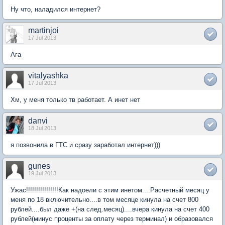
Ну что, наладился интернет?
martinjoi
17 Jul 2013
Ага
vitalyashka
17 Jul 2013
Хм, у меня только тв работает. А инет нет
danvi
18 Jul 2013
я позвонила в ГТС и сразу заработал интернет)))
gunes
19 Jul 2013
Ужас!!!!!!!!!!!!!!!!Как надоели с этим инетом....Расчетный месяц у
меня по 18 включительно....в том месяце кинула на счет 800
рублей....был даже +(на след.месяц)....вчера кинула на счет 400
рублей(минус проценты за оплату через терминал) и образовался